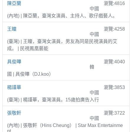
陳亞蘭
瀏覽:4816
中國
(內地) | 陳亞蘭，臺灣女演員、主持人、歌仔戲藝人。
王瞳
瀏覽:4258
中國
(臺灣) | 王瞳，臺灣女演員，男友為同是民視演員的艾
成。 | 民視鳳凰藝能
具俊曄
瀏覽:4040
韓
國 | 具俊曄（DJ.koo）
楊謹華
瀏覽:3853
中國
(臺灣) | 楊謹華，臺灣演員。15歲拍廣告入行
張敬軒
瀏覽:3722
中國
(內地) | 張敬軒（Hins Cheung） | Star Max Entertainme
nt