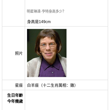
明星琳達-亨特身高多少？
身高是149cm
照片
星座
白羊座（十二生肖属相：雞）
生日年齡
今年幾歲