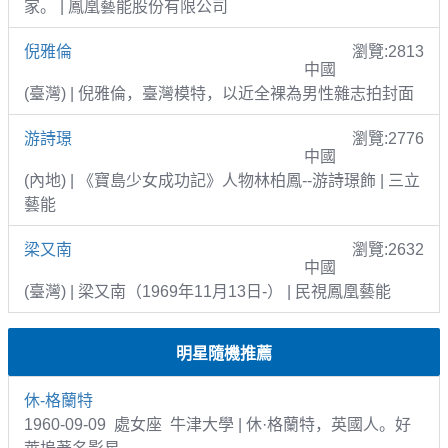
家。 | 鳳凰藝能股份有限公司
倪雅倫
瀏覽:2813
中國
(臺灣) | 倪雅倫，臺灣模特，以近全裸為男性雜志拍封面
游詩璟
瀏覽:2776
中國
(內地) | 《寶島少女成功記》人物林柏鳳--游詩璟飾 | 三立
藝能
梁又南
瀏覽:2632
中國
(臺灣) | 梁又南（1969年11月13日-） | 民視鳳凰藝能
明星隨機推薦
休-格蘭特
1960-09-09 處女座 牛津大學 | 休·格蘭特，英國人。好