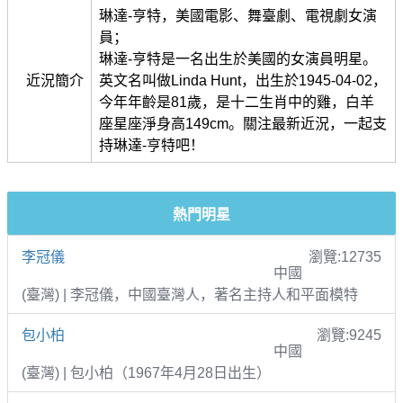
琳達-亨特，美國電影、舞臺劇、電視劇女演
員；
琳達-亨特是一名出生於美國的女演員明星。
近況簡介
英文名叫做Linda Hunt，出生於1945-04-02，
今年年齡是81歲，是十二生肖中的雞，白羊
座星座淨身高149cm。關注最新近況，一起支
持琳達-亨特吧！
熱門明星
李冠儀
瀏覽:12735
中國
(臺灣) | 李冠儀，中國臺灣人，著名主持人和平面模特
包小柏
瀏覽:9245
中國
(臺灣) | 包小柏（1967年4月28日出生）