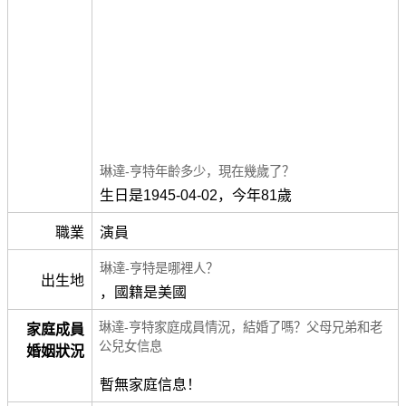
琳達-亨特年齡多少，現在幾歲了？
生日是1945-04-02，今年81歲
職業
演員
琳達-亨特是哪裡人？
出生地
，國籍是美國
琳達-亨特家庭成員情況，結婚了嗎？父母兄弟和老
家庭成員
公兒女信息
婚姻狀況
暫無家庭信息！