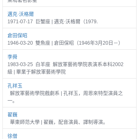
萊塢著名影星
邁克·沃格爾
1971-07-17 巨蟹座 | 邁克·沃格爾（1979.
倉田保昭
1946-03-20 雙魚座 | 倉田保昭（1946年3月20日－）
李舜
1983-03-25 白羊座 解放軍藝術學院表演系本科2002
級 | 畢業于解放軍藝術學院
孔祥玉
解放軍藝術學院戲劇系 | 孔祥玉，周恩來特型演員之
一。
翟巍
華東師范大學 | 翟巍，配音演員、譯制導演。
徐僧