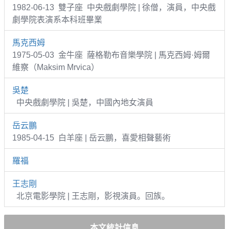
1982-06-13 雙子座 中央戲劇學院 | 徐僧，演員，中央戲
劇學院表演系本科班畢業
馬克西姆
1975-05-03 金牛座 薩格勒布音樂學院 | 馬克西姆·姆爾
維察（Maksim Mrvica）
吳楚
中央戲劇學院 | 吳楚，中國內地女演員
岳云鵬
1985-04-15 白羊座 | 岳云鵬，喜愛相聲藝術
羅福
王志剛
北京電影學院 | 王志剛，影視演員。回族。
本文統計信息