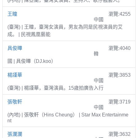
(內地) | 陳亞蘭，臺灣女演員、主持人、歌仔戲藝人。
王瞳
瀏覽:4255
中國
(臺灣) | 王瞳，臺灣女演員，男友為同是民視演員的艾
成。 | 民視鳳凰藝能
具俊曄
瀏覽:4040
韓
國 | 具俊曄（DJ.koo）
楊謹華
瀏覽:3853
中國
(臺灣) | 楊謹華，臺灣演員。15歲拍廣告入行
張敬軒
瀏覽:3719
中國
(內地) | 張敬軒（Hins Cheung） | Star Max Entertainme
nt
張瀾瀾
瀏覽:3632