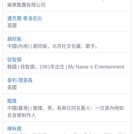
娛樂集團有限公司
邁克爾-麥洛尼(I)
英國
趙欣瑜
中國(內地) | 趙欣瑜，北京社交名媛、歌手。
徐智錫
韓國 | 徐智錫，1981年出生 | My Name is Entertainment
泰利-理查森
英國
龍隆
中國(臺灣) | 龍隆，男，有兩位同名藝人：一位是內地知
名音樂制作人
陳秋霞