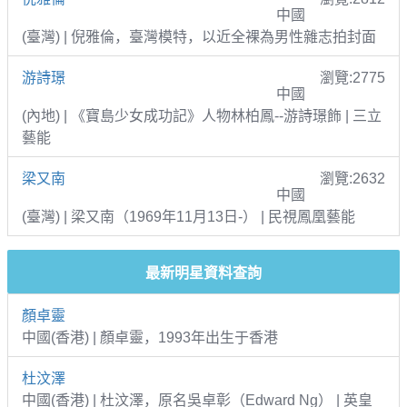
中國
(臺灣) | 倪雅倫，臺灣模特，以近全裸為男性雜志拍封面
游詩璟
瀏覽:2775
中國
(內地) | 《寶島少女成功記》人物林柏鳳--游詩璟飾 | 三立
藝能
梁又南
瀏覽:2632
中國
(臺灣) | 梁又南（1969年11月13日-） | 民視鳳凰藝能
最新明星資料查詢
顏卓靈
中國(香港) | 顏卓靈，1993年出生于香港
杜汶澤
中國(香港) | 杜汶澤，原名吳卓彰（Edward Ng） | 英皇