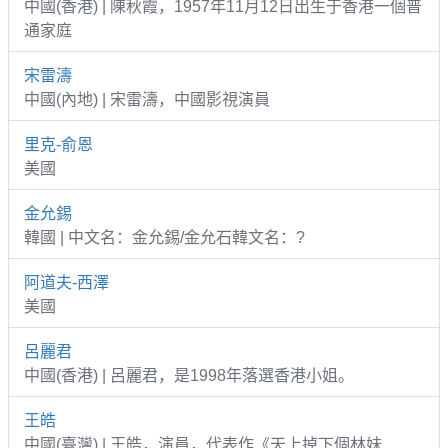
中國(香港) | 陳秋霞，1957年11月12日出生于香港一個普
通家庭
宋雷濤
中國(內地) | 宋雷濤，中國影視演員
里克-俞恩
美國
金允錫
韓國 | 中文名：金允錫/金允石韓文名：?
阿道夫-西澤
美國
呂麗君
中國(香港) | 呂麗君，是1998年落選香港小姐。
王皓
中國(臺灣) | 王皓，演員，代表作《天上掉下個林妹