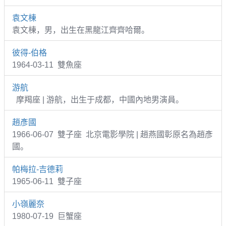
袁文棟
袁文棟，男，出生在黑龍江齊齊哈爾。
彼得-伯格
1964-03-11 雙魚座
游航
摩羯座 | 游航，出生于成都，中國內地男演員。
趙彥國
1966-06-07 雙子座 北京電影學院 | 趙燕國彰原名為趙彥
國。
帕梅拉-吉德莉
1965-06-11 雙子座
小嶺麗奈
1980-07-19 巨蟹座