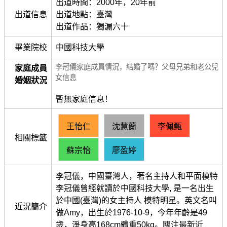
出道時間：2000年，​20年前
出道信息
出道地點：臺灣
出道作品：獨漏六十
畢業院校
中國科技大學
李冠儀家庭成員情況，結婚了嗎？父母兄弟和老公兒
家庭成員
女信息
婚姻狀況
暫無家庭信息！
王怡仁
沈慧蘭
李佩甄
相關標籤
蘇宗怡
廖盈婷
李冠儀，中國臺灣人，著名主持人和平面模特
李冠儀曾經就讀於中國科技大學, 是一名出生
於中國(臺灣)的女主持人 模特明星。英文名叫
近況簡介
做Amy，出生於1976-10-9，今年年齡是49
歲，淨身高168cm體重50kg。關注最新近