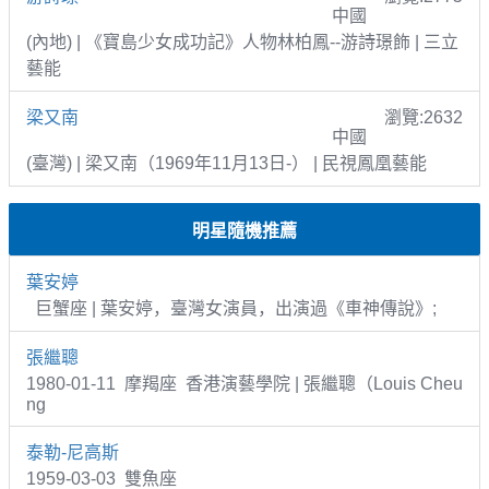
中國
(內地) | 《寶島少女成功記》人物林柏鳳--游詩璟飾 | 三立
藝能
梁又南
瀏覽:2632
中國
(臺灣) | 梁又南（1969年11月13日-） | 民視鳳凰藝能
明星隨機推薦
葉安婷
巨蟹座 | 葉安婷，臺灣女演員，出演過《車神傳說》;
張繼聰
1980-01-11 摩羯座 香港演藝學院 | 張繼聰（Louis Cheu
ng
泰勒-尼高斯
1959-03-03 雙魚座