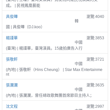
成。 | 民視鳳凰藝能
具俊曄
瀏覽:4040
韓
國 | 具俊曄（DJ.koo）
楊謹華
瀏覽:3853
中國
(臺灣) | 楊謹華，臺灣演員。15歲拍廣告入行
張敬軒
瀏覽:3721
中國
(內地) | 張敬軒（Hins Cheung） | Star Max Entertainme
nt
張瀾瀾
瀏覽:3635
中國
(內地) | 張瀾瀾，曾任總政歌舞團首席節目主持人；
沈文程
瀏覽:2997