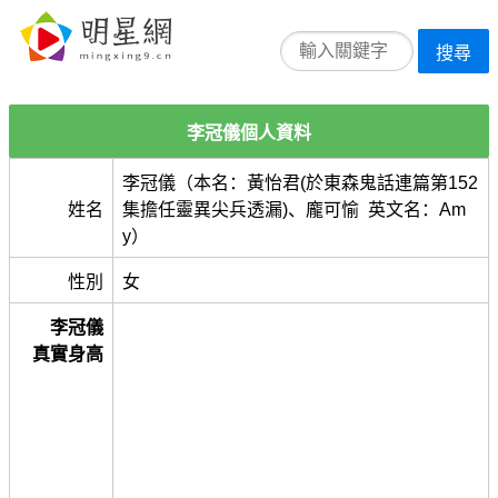
搜尋
李冠儀個人資料
李冠儀（本名：黃怡君(於東森鬼話連篇第152
姓名
集擔任靈異尖兵透漏)、龐可愉 英文名：Am
y）
性別
女
李冠儀
真實身高