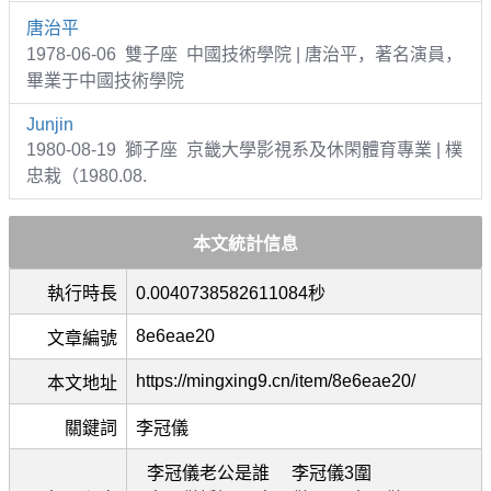
唐治平
1978-06-06 雙子座 中國技術學院 | 唐治平，著名演員，
畢業于中國技術學院
Junjin
1980-08-19 獅子座 京畿大學影視系及休閑體育專業 | 樸
忠栽（1980.08.
本文統計信息
執行時長
0.0040738582611084秒
8e6eae20
文章編號
https://mingxing9.cn/item/8e6eae20/
本文地址
關鍵詞
李冠儀
李冠儀老公是誰
李冠儀3圍