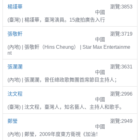
楊謹華
瀏覽:3853
中國
(臺灣) | 楊謹華，臺灣演員。15歲拍廣告入行
張敬軒
瀏覽:3719
中國
(內地) | 張敬軒（Hins Cheung） | Star Max Entertainme
nt
張瀾瀾
瀏覽:3631
中國
(內地) | 張瀾瀾，曾任總政歌舞團首席節目主持人；
沈文程
瀏覽:2996
中國
(臺灣) | 沈文程，臺灣人，知名藝人、主持人和歌手。
鄭瑩
瀏覽:2949
中國
(內地) | 鄭瑩，2009年度東方衛視《加油！