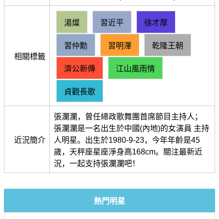
湯燦
習近平
徐才厚
習仲勳
習明澤
乾隆王朝
相關標籤
濟公新傳
江山風雨情
貞觀長歌
張瀾瀾，曾任總政歌舞團首席節目主持人；
張瀾瀾是一名出生於中國(內地)的女演員 主持
近況簡介
人明星。出生於1980-9-23，今年年齡是45
歲，天秤座星座淨身高168cm。關注最新近
況，一起支持張瀾瀾吧！
熱門明星