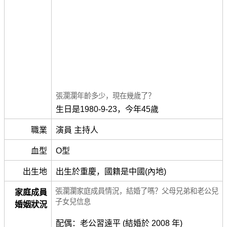
張瀾瀾年齡多少，現在幾歲了？
生日是1980-9-23，今年45歲
職業
演員 主持人
血型
O型
出生地
出生於重慶，國籍是中國(內地)
張瀾瀾家庭成員情況，結婚了嗎？父母兄弟和老公兒
家庭成員
子女兒信息
婚姻狀況
配偶：老公習遠平 (結婚於 2008 年)