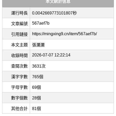
本文統計信息
運行時長
0.0042669773101807秒
567aef7b
文章編號
https://mingxing9.cn/item/567aef7b/
引用鏈接
本文主題
張瀾瀾
2026-07-07 12:22:14
收錄時間
查閱次數
3631次
漢字字數
765個
字母字數
69個
數字個數
28個
其他合計
81個