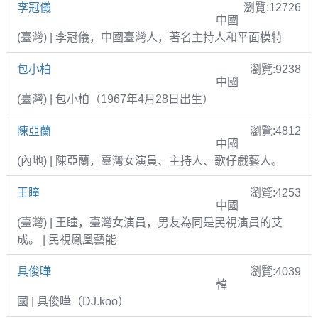
李冠儀
瀏覽:12726
中國
(臺灣) | 李冠儀，中國臺灣人，著名主持人和平面模特
包小柏
瀏覽:9238
中國
(臺灣) | 包小柏（1967年4月28日出生）
陳亞蘭
瀏覽:4812
中國
(內地) | 陳亞蘭，臺灣女演員、主持人、歌仔戲藝人。
王瞳
瀏覽:4253
中國
(臺灣) | 王瞳，臺灣女演員，男友為同是民視演員的艾
成。 | 民視鳳凰藝能
具俊曄
瀏覽:4039
韓
國 | 具俊曄（DJ.koo）