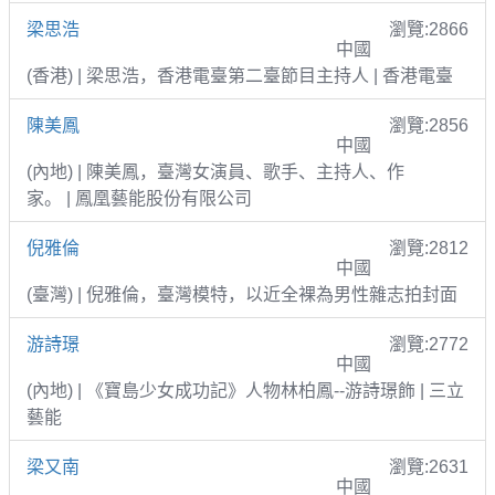
梁思浩
瀏覽:2866
中國
(香港) | 梁思浩，香港電臺第二臺節目主持人 | 香港電臺
陳美鳳
瀏覽:2856
中國
(內地) | 陳美鳳，臺灣女演員、歌手、主持人、作
家。 | 鳳凰藝能股份有限公司
倪雅倫
瀏覽:2812
中國
(臺灣) | 倪雅倫，臺灣模特，以近全裸為男性雜志拍封面
游詩璟
瀏覽:2772
中國
(內地) | 《寶島少女成功記》人物林柏鳳--游詩璟飾 | 三立
藝能
梁又南
瀏覽:2631
中國