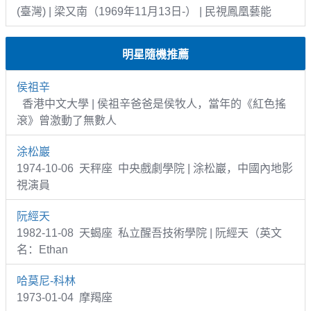
(臺灣) | 梁又南（1969年11月13日-） | 民視鳳凰藝能
明星隨機推薦
侯祖辛
香港中文大學 | 侯祖辛爸爸是侯牧人，當年的《紅色搖
滾》曾激動了無數人
涂松巖
1974-10-06 天秤座 中央戲劇學院 | 涂松巖，中國內地影
視演員
阮經天
1982-11-08 天蝎座 私立醒吾技術學院 | 阮經天（英文
名：Ethan
哈莫尼-科林
1973-01-04 摩羯座