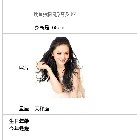
明星張瀾瀾身高多少？
身高是168cm
照片
星座
天秤座
生日年齡
今年幾歲