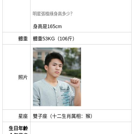
明星張植綠身高多少？
身高是165cm
體重
體重53KG（106斤）
照片
星座
雙子座（十二生肖属相：猴）
生日年齡