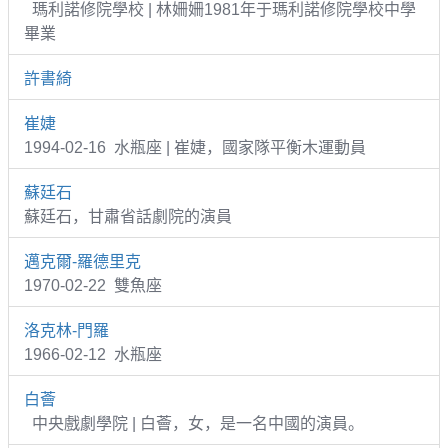
瑪利諾修院學校 | 林姍姍1981年于瑪利諾修院學校中學
畢業
許書綺
崔婕
1994-02-16 水瓶座 | 崔婕，國家隊平衡木運動員
蘇廷石
蘇廷石，甘肅省話劇院的演員
邁克爾-羅德里克
1970-02-22 雙魚座
洛克林-門羅
1966-02-12 水瓶座
白薈
中央戲劇學院 | 白薈，女，是一名中國的演員。