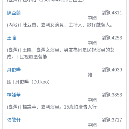
陳亞蘭
瀏覽:4811
中國
(內地) | 陳亞蘭，臺灣女演員、主持人、歌仔戲藝人。
王瞳
瀏覽:4253
中國
(臺灣) | 王瞳，臺灣女演員，男友為同是民視演員的艾
成。 | 民視鳳凰藝能
具俊曄
瀏覽:4039
韓
國 | 具俊曄（DJ.koo）
楊謹華
瀏覽:3853
中國
(臺灣) | 楊謹華，臺灣演員。15歲拍廣告入行
張敬軒
瀏覽:3717
中國