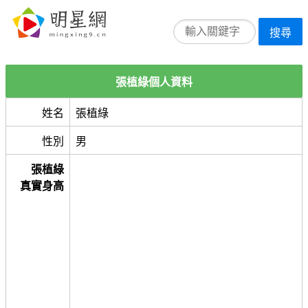
搜尋
張植綠個人資料
姓名
張植綠
性別
男
張植綠
真實身高