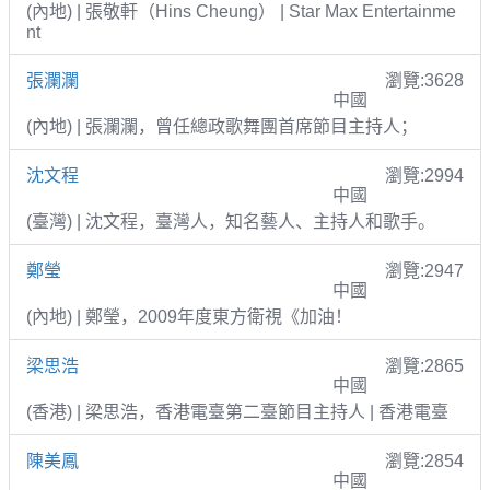
(內地) | 張敬軒（Hins Cheung） | Star Max Entertainme
nt
張瀾瀾
瀏覽:3628
中國
(內地) | 張瀾瀾，曾任總政歌舞團首席節目主持人；
沈文程
瀏覽:2994
中國
(臺灣) | 沈文程，臺灣人，知名藝人、主持人和歌手。
鄭瑩
瀏覽:2947
中國
(內地) | 鄭瑩，2009年度東方衛視《加油！
梁思浩
瀏覽:2865
中國
(香港) | 梁思浩，香港電臺第二臺節目主持人 | 香港電臺
陳美鳳
瀏覽:2854
中國