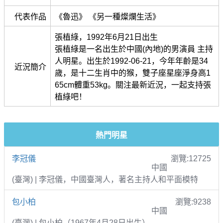
代表作品
《魯迅》 《另一種燦爛生活》
張植綠，1992年6月21日出生
張植綠是一名出生於中國(內地)的男演員 主持
人明星。出生於1992-06-21，今年年齡是34
近況簡介
歲，是十二生肖中的猴，雙子座星座淨身高1
65cm體重53kg。關注最新近況，一起支持張
植綠吧！
熱門明星
李冠儀
瀏覽:12725
中國
(臺灣) | 李冠儀，中國臺灣人，著名主持人和平面模特
包小柏
瀏覽:9238
中國
(臺灣) | 包小柏（1967年4月28日出生）