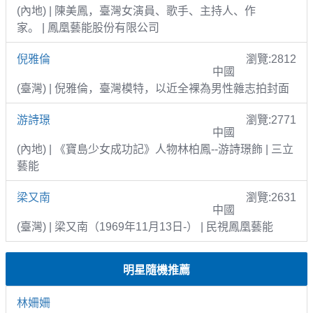
(內地) | 陳美鳳，臺灣女演員、歌手、主持人、作
家。 | 鳳凰藝能股份有限公司
倪雅倫
瀏覽:2812
中國
(臺灣) | 倪雅倫，臺灣模特，以近全裸為男性雜志拍封面
游詩璟
瀏覽:2771
中國
(內地) | 《寶島少女成功記》人物林柏鳳--游詩璟飾 | 三立
藝能
梁又南
瀏覽:2631
中國
(臺灣) | 梁又南（1969年11月13日-） | 民視鳳凰藝能
明星隨機推薦
林姍姍