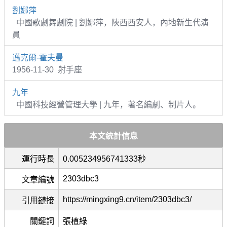
劉娜萍
中國歌劇舞劇院 | 劉娜萍，陜西西安人，內地新生代演
員
邁克爾-霍夫曼
1956-11-30 射手座
九年
中國科技經營管理大學 | 九年，著名編劇、制片人。
本文統計信息
運行時長
0.005234956741333秒
2303dbc3
文章編號
https://mingxing9.cn/item/2303dbc3/
引用鏈接
關鍵詞
張植綠