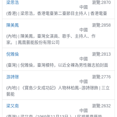
梁思浩
瀏覽:2870
中國
(香港) | 梁思浩，香港電臺第二臺節目主持人 | 香港電臺
陳美鳳
瀏覽:2858
中國
(內地) | 陳美鳳，臺灣女演員、歌手、主持人、作
家。 | 鳳凰藝能股份有限公司
倪雅倫
瀏覽:2813
中國
(臺灣) | 倪雅倫，臺灣模特，以近全裸為男性雜志拍封面
游詩璟
瀏覽:2776
中國
(內地) | 《寶島少女成功記》人物林柏鳳--游詩璟飾 | 三立
藝能
梁又南
瀏覽:2632
中國
(臺灣) | 梁又南（1969年11月13日-） | 民視鳳凰藝能