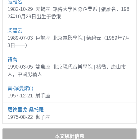
張雁名
1982-10-29 天蝎座 銘傳大學國際企業系 | 張雁名，198
2年10月29日出生于香港
柴碧云
1989-07-03 巨蟹座 北京電影學院 | 柴碧云（1989年7月
3日——）
褚喬
1990-03-05 雙魚座 北京現代音樂學院 | 褚喬，唐山市
人，中國男藝人
雷-羅曼諾(I)
1957-12-21 射手座
羅德里戈-桑托羅
1975-08-22 獅子座
本文統計信息