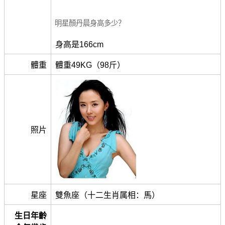
明星顏丹晨身高多少？
身高是166cm
體重
體重49KG（98斤）
照片
星座
雙魚座（十二生肖属相：馬）
生日年齡