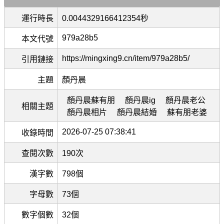
運行時長
0.0044329166412354秒
979a28b5
本文代號
https://mingxing9.cn/item/979a28b5/
引用鏈接
主題
顏丹晨
顏丹晨蘇有朋
顏丹晨ig
顏丹晨老公
相關主題
顏丹晨相片
顏丹晨結婚
蘇有朋老婆
2026-07-25 07:38:41
收錄時間
查閱次數
190次
漢字數
798個
字母數
73個
數字個數
32個