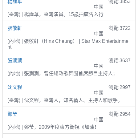
楊謹華
瀏覽:3853
中國
(臺灣) | 楊謹華，臺灣演員。15歲拍廣告入行
張敬軒
瀏覽:3722
中國
(內地) | 張敬軒（Hins Cheung） | Star Max Entertainme
nt
張瀾瀾
瀏覽:3637
中國
(內地) | 張瀾瀾，曾任總政歌舞團首席節目主持人；
沈文程
瀏覽:2997
中國
(臺灣) | 沈文程，臺灣人，知名藝人、主持人和歌手。
鄭瑩
瀏覽:2954
中國
(內地) | 鄭瑩，2009年度東方衛視《加油！