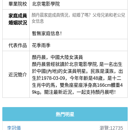
畢業院校
北京電影學院
顏丹晨家庭成員情況，結婚了嗎？父母兄弟和老公兒
家庭成員
女信息
婚姻狀況
暫無家庭信息！
代表作品
花季雨季
顏丹晨，中國大陸女演員
顏丹晨曾經就讀於北京電影學院, 是一名出生
於中國(內地)的女演員明星。民族是漢族，出
近況簡介
生於1978-03-09，今年年齡是48歲，是十二
生肖中的馬，雙魚座星座淨身高166cm體重4
9kg。關注最新近況，一起支持顏丹晨吧！
熱門明星
李冠儀
瀏覽:12735