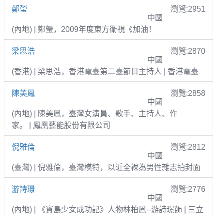
鄭瑩
瀏覽:2951
中國
(內地) | 鄭瑩，2009年度東方衛視《加油！
梁思浩
瀏覽:2870
中國
(香港) | 梁思浩，香港電臺第二臺節目主持人 | 香港電臺
陳美鳳
瀏覽:2858
中國
(內地) | 陳美鳳，臺灣女演員、歌手、主持人、作
家。 | 鳳凰藝能股份有限公司
倪雅倫
瀏覽:2812
中國
(臺灣) | 倪雅倫，臺灣模特，以近全裸為男性雜志拍封面
游詩璟
瀏覽:2776
中國
(內地) | 《寶島少女成功記》人物林柏鳳--游詩璟飾 | 三立