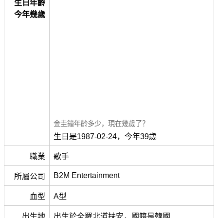
生日年齡
今年幾歲
金圭鐘年齡多少，現在幾歲了？
生日是1987-02-24，今年39歲
職業
歌手
B2M Entertainment
所屬公司
血型
A型
出生地
出生於全羅北道扶安，國籍是韓國