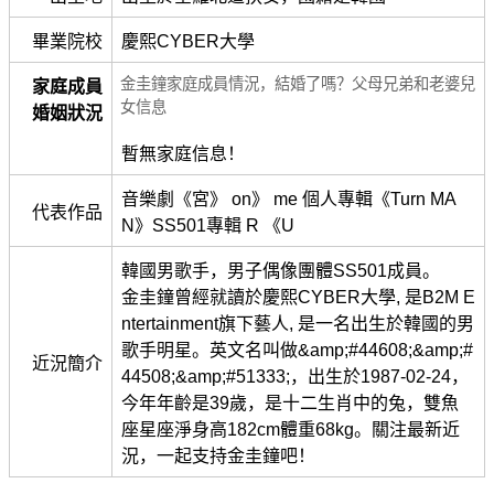
畢業院校
慶熙CYBER大學
金圭鐘家庭成員情況，結婚了嗎？父母兄弟和老婆兒
家庭成員
女信息
婚姻狀況
暫無家庭信息！
音樂劇《宮》 on》 me 個人專輯《Turn MA
代表作品
N》SS501專輯 R 《U
韓國男歌手，男子偶像團體SS501成員。
金圭鐘曾經就讀於慶熙CYBER大學, 是B2M E
ntertainment旗下藝人, 是一名出生於韓國的男
歌手明星。英文名叫做&amp;#44608;&amp;#
近況簡介
44508;&amp;#51333;，出生於1987-02-24，
今年年齡是39歲，是十二生肖中的兔，雙魚
座星座淨身高182cm體重68kg。關注最新近
況，一起支持金圭鐘吧！