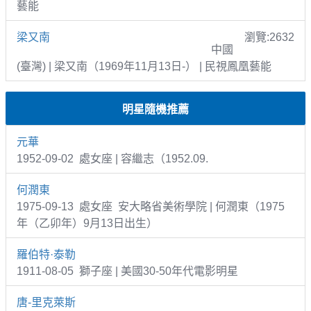
藝能
梁又南
瀏覽:2632
中國
(臺灣) | 梁又南（1969年11月13日-） | 民視鳳凰藝能
明星隨機推薦
元華
1952-09-02 處女座 | 容繼志（1952.09.
何潤東
1975-09-13 處女座 安大略省美術學院 | 何潤東（1975
年（乙卯年）9月13日出生）
羅伯特·泰勒
1911-08-05 獅子座 | 美國30-50年代電影明星
唐-里克萊斯