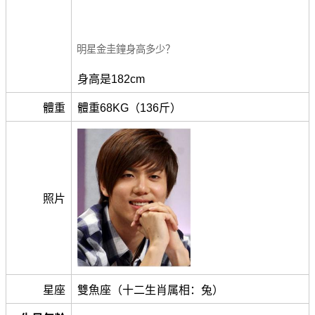
明星金圭鐘身高多少？
身高是182cm
體重
體重68KG（136斤）
照片
星座
雙魚座（十二生肖属相：兔）