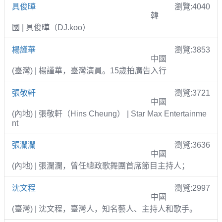
具俊曄
瀏覽:4040
韓
國 | 具俊曄（DJ.koo）
楊謹華
瀏覽:3853
中國
(臺灣) | 楊謹華，臺灣演員。15歲拍廣告入行
張敬軒
瀏覽:3721
中國
(內地) | 張敬軒（Hins Cheung） | Star Max Entertainme
nt
張瀾瀾
瀏覽:3636
中國
(內地) | 張瀾瀾，曾任總政歌舞團首席節目主持人；
沈文程
瀏覽:2997
中國
(臺灣) | 沈文程，臺灣人，知名藝人、主持人和歌手。