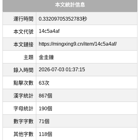
本文統計信息
運行時間
0.33209705352783秒
14c5a4af
本文代號
https://mingxing9.cn/item/14c5a4af/
本文鏈接
主題
金圭鐘
2026-07-03 01:37:15
錄入時間
點擊次數
63次
漢字統計
867個
字母統計
190個
數字字數
71個
其他字數
118個