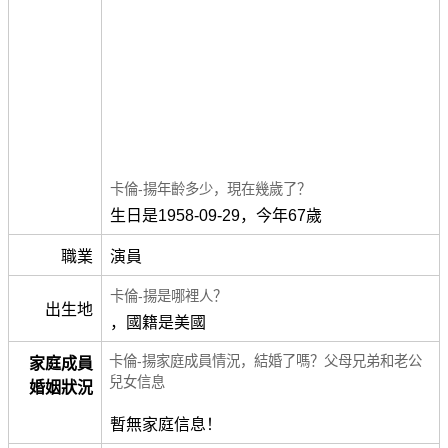
卡倫-揚年齡多少，現在幾歲了？
生日是1958-09-29，今年67歲
職業
演員
卡倫-揚是哪裡人？
出生地
，國籍是美國
卡倫-揚家庭成員情況，結婚了嗎？父母兄弟和老公
家庭成員
兒女信息
婚姻狀況
暫無家庭信息！