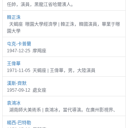
任帥，演員，黑龍江省哈爾濱人。
韓正洙
天蝎座 暻園大學經濟學 | 韓正洙，韓國演員，畢業于暻
園大學
屯克-卡普蘭
1947-12-25 摩羯座
王偉華
1971-11-05 天蝎座 | 王偉華，男，大陸演員
漢斯-齊默
1957-09-12 處女座
袁鴻冰
湖南師大美術系 | 袁鴻冰，當代導演。在廣州影視界、
楊西-巴特勒