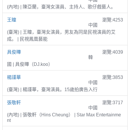
(內地) | 陳亞蘭，臺灣女演員、主持人、歌仔戲藝人。
王瞳
瀏覽:4253
中國
(臺灣) | 王瞳，臺灣女演員，男友為同是民視演員的艾
成。 | 民視鳳凰藝能
具俊曄
瀏覽:4039
韓
國 | 具俊曄（DJ.koo）
楊謹華
瀏覽:3853
中國
(臺灣) | 楊謹華，臺灣演員。15歲拍廣告入行
張敬軒
瀏覽:3717
中國
(內地) | 張敬軒（Hins Cheung） | Star Max Entertainme
nt