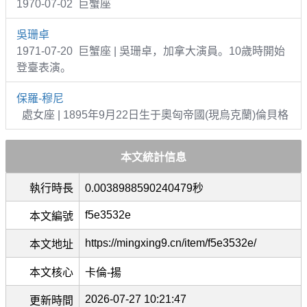
1970-07-02 巨蟹座
吳珊卓
1971-07-20 巨蟹座 | 吳珊卓，加拿大演員。10歲時開始
登臺表演。
保羅-穆尼
處女座 | 1895年9月22日生于奧匈帝國(現烏克蘭)倫貝格
本文統計信息
執行時長
0.0038988590240479秒
f5e3532e
本文編號
https://mingxing9.cn/item/f5e3532e/
本文地址
本文核心
卡倫-揚
2026-07-27 10:21:47
更新時間