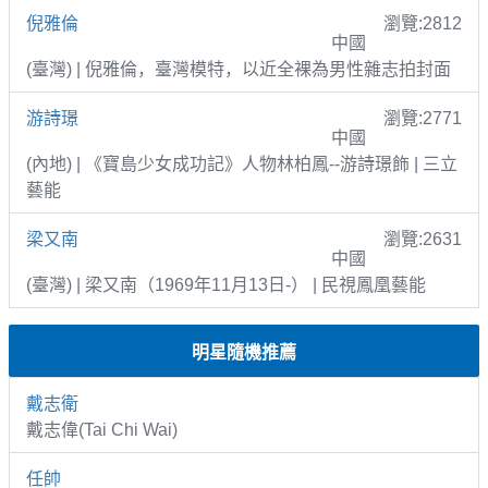
倪雅倫
瀏覽:2812
中國
(臺灣) | 倪雅倫，臺灣模特，以近全裸為男性雜志拍封面
游詩璟
瀏覽:2771
中國
(內地) | 《寶島少女成功記》人物林柏鳳--游詩璟飾 | 三立
藝能
梁又南
瀏覽:2631
中國
(臺灣) | 梁又南（1969年11月13日-） | 民視鳳凰藝能
明星隨機推薦
戴志衛
戴志偉(Tai Chi Wai)
任帥