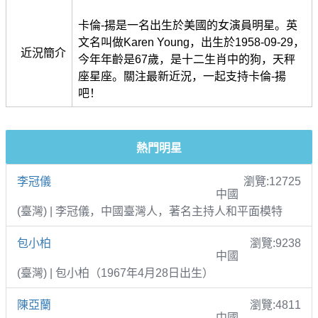
卡倫-揚是一名出生於美國的女演員明星。英
文名叫做Karen Young，出生於1958-09-29，
近況簡介
今年年齡是67歲，是十二生肖中的狗，天秤
座星座。關注最新近況，一起支持卡倫-揚
吧！
熱門明星
李冠儀
瀏覽:12725
中國
(臺灣) | 李冠儀，中國臺灣人，著名主持人和平面模特
包小柏
瀏覽:9238
中國
(臺灣) | 包小柏（1967年4月28日出生）
陳亞蘭
瀏覽:4811
中國