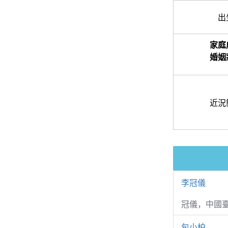
出
家庭
婚姻
近況
李冠儀
冠儀，中國
包小柏