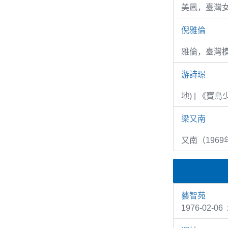
美鳳，臺灣女
倪雅倫
雅倫，臺灣
游詩璟
地) | 《寶
梁又南
又南（1969
藝智苑
1976-02