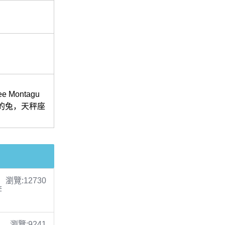
ontagu
中的兔，天秤座
瀏覽:12730
李
瀏覽:9241