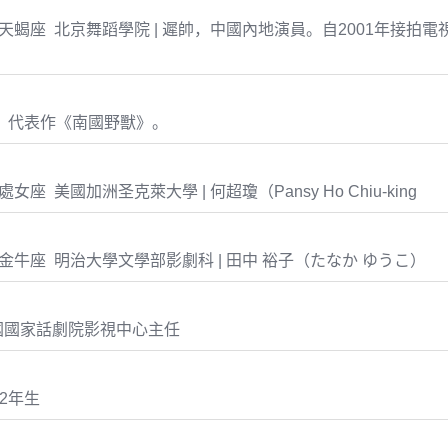
-14 天蝎座 北京舞蹈學院 | 遲帥，中國內地演員。自2001年接拍
，代表作《南國野獸》。
26 處女座 美國加洲圣克萊大學 | 何超瓊（Pansy Ho Chiu-king
-29 金牛座 明治大學文學部影劇科 | 田中 裕子（たなか ゆうこ）
國國家話劇院影視中心主任
62年生