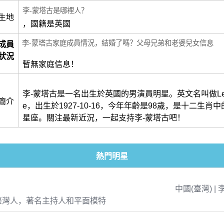
李-蒙塔古是哪裡人？
生地
，國籍是英國
李-蒙塔古家庭成員情況，結婚了嗎？父母兄弟和老婆兒女信息
成員
狀況
暫無家庭信息！
李-蒙塔古是一名出生於英國的男演員明星。英文名叫做Lee M
簡介
e，出生於1927-10-16，今年年齡是98歲，是十二生肖
星座。關注最新近況，一起支持李-蒙塔古吧！
熱門明星
中國(臺灣) | 
臺灣人，著名主持人和平面模特