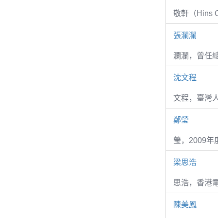
敬軒（Hins Ch
張瀾瀾
瀾瀾，曾任
沈文程
文程，臺灣
鄭瑩
瑩，2009
梁思浩
思浩，香港電
陳美鳳