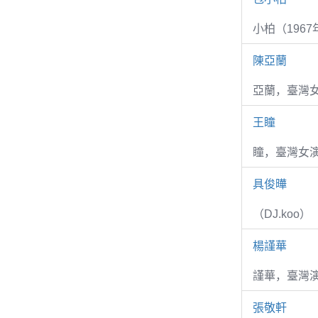
小柏（1967
陳亞蘭
亞蘭，臺灣
王瞳
瞳，臺灣女演
具俊曄
（DJ.koo）
楊謹華
謹華，臺灣演
張敬軒