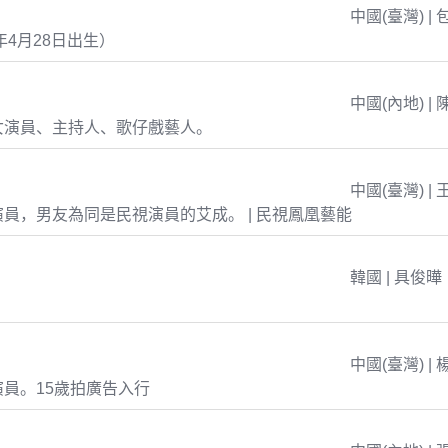
中國(臺灣) | 
年4月28日出生）
中國(內地) | 
女演員、主持人、歌仔戲藝人。
中國(臺灣) | 
員，男友為同是民視演員的艾成。 | 民視鳳凰藝能
韓國 | 具俊曄
中國(臺灣) | 
員。15歲拍廣告入行