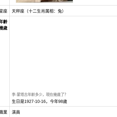
星座
天秤座（十二生肖属相：兔）
年齡
幾歲
李-蒙塔古年齡多少，現在幾歲了？
生日是1927-10-16，今年98歲
職業
演員