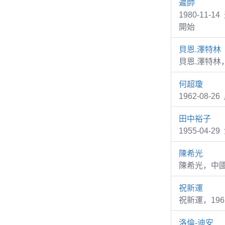
遲帥
1980-11
開始
貝恩.澤特林
貝恩.澤特林
何超瓊
1962-08-
田中裕子
1955-04
陳希光
陳希光，中
祝新運
祝新運，19
洛倫-迪安