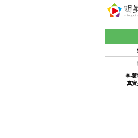
李-
真實