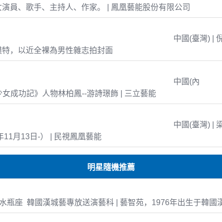
演員、歌手、主持人、作家。 | 鳳凰藝能股份有限公司
中國(臺灣) | 
模特，以近全裸為男性雜志拍封面
中國(內
島少女成功記》人物林柏鳳--游詩璟飾 | 三立藝能
中國(臺灣) | 
年11月13日-） | 民視鳳凰藝能
明星隨機推薦
-06 水瓶座 韓國漢城藝專放送演藝科 | 藝智苑，1976年出生于韓國