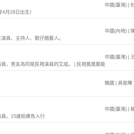
中國(臺灣) | 
年4月28日出生）
中國(內地) | 
女演員、主持人、歌仔戲藝人。
中國(臺灣) | 
員，男友為同是民視演員的艾成。 | 民視鳳凰藝能
韓國 | 具俊曄
中國(臺灣) | 
員。15歲拍廣告入行