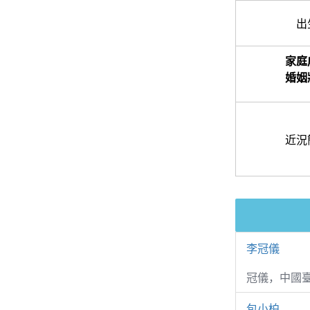
出
家庭
婚姻
近況
李冠儀
冠儀，中國
包小柏