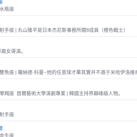
龐
7 水瓶座
-26 射手座 | 丸山隆平是日本杰尼斯事務所關8成員（橙色戰士）
華裔女導演。
-21 雙魚座 | 羅納德·科曼--他的任意球才華其實并不遜于米哈伊洛維
-29 摩羯座 首爾藝術大學演劇專業 | 韓國主持界巔峰級人物。
8 射手座
爾
3 金牛座