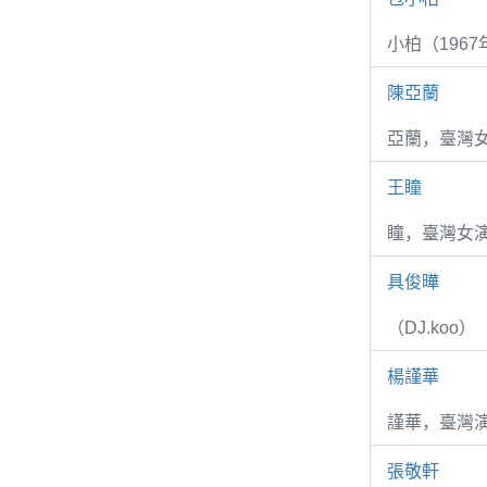
小柏（1967
陳亞蘭
亞蘭，臺灣
王瞳
瞳，臺灣女演
具俊曄
（DJ.koo）
楊謹華
謹華，臺灣演
張敬軒