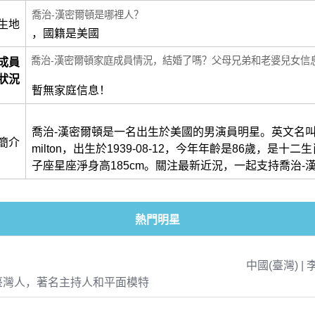
喬治-漢密爾頓是哪裡人？
生地
，國籍是美國
喬治-漢密爾頓家庭成員情況，結婚了嗎？父母兄弟和老婆兒女信
成員
狀況
暫無家庭信息！
喬治-漢密爾頓是一名出生於美國的男演員明星。英文名叫做Ge
簡介
milton，出生於1939-08-12，今年年齡是86歲，是十
子座星座淨身高185cm。關注最新近況，一起支持喬治-
熱門明星
中國(臺灣) | 
臺灣人，著名主持人和平面模特