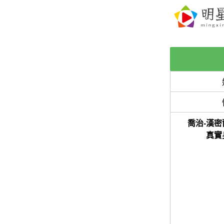
喬治-漢密
真實