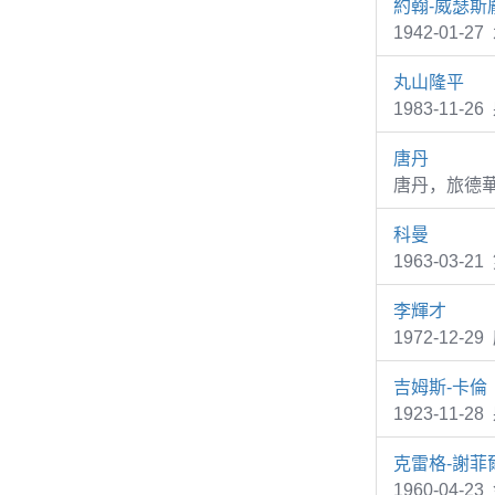
約翰-威瑟斯
1942-01-2
丸山隆平
1983-11
唐丹
唐丹，旅德
科曼
1963-03
李輝才
1972-12
吉姆斯-卡倫
1923-11-2
克雷格-謝菲
1960-04-2