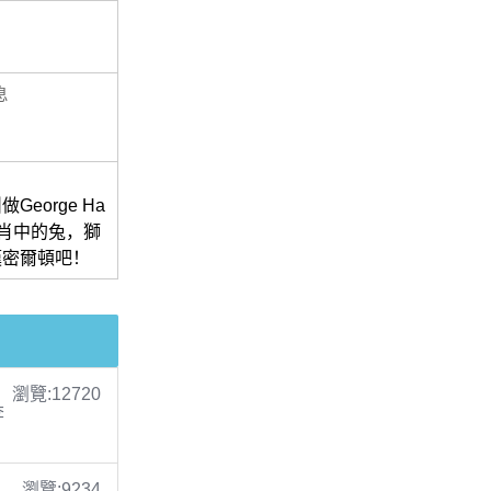
息
orge Ha
二生肖中的兔，獅
漢密爾頓吧！
瀏覽:12720
李
瀏覽:9234