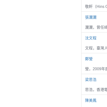
敬軒（Hins Ch
張瀾瀾
瀾瀾，曾任
沈文程
文程，臺灣
鄭瑩
瑩，2009
梁思浩
思浩，香港電
陳美鳳