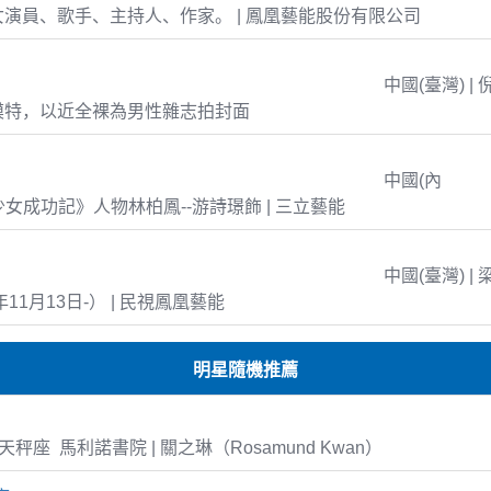
演員、歌手、主持人、作家。 | 鳳凰藝能股份有限公司
中國(臺灣) | 
模特，以近全裸為男性雜志拍封面
中國(內
島少女成功記》人物林柏鳳--游詩璟飾 | 三立藝能
中國(臺灣) | 
年11月13日-） | 民視鳳凰藝能
明星隨機推薦
24 天秤座 馬利諾書院 | 關之琳（Rosamund Kwan）