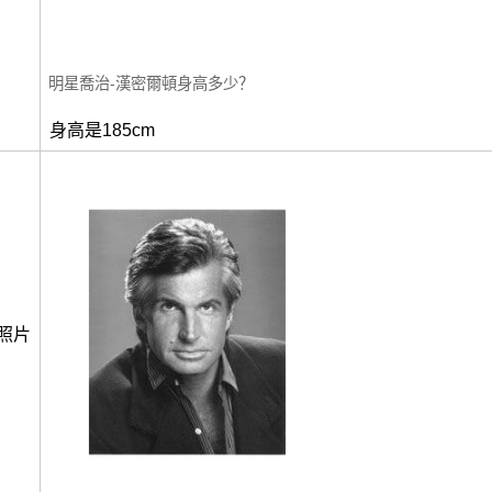
明星喬治-漢密爾頓身高多少？
身高是185cm
照片