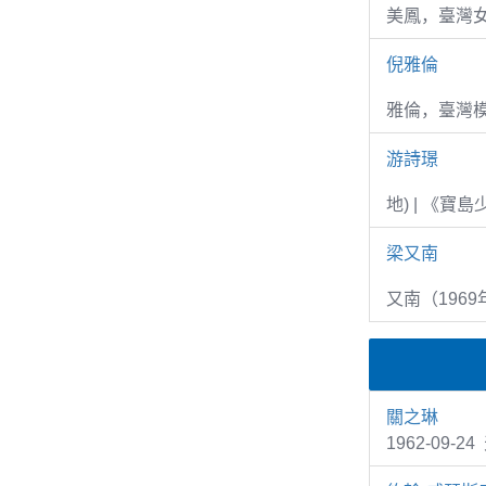
美鳳，臺灣女
倪雅倫
雅倫，臺灣
游詩璟
地) | 《寶
梁又南
又南（1969
關之琳
1962-09-