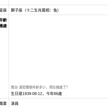
星座
獅子座（十二生肖属相：兔）
年齡
幾歲
喬治-漢密爾頓年齡多少，現在幾歲了？
生日是1939-08-12，今年86歲
職業
演員