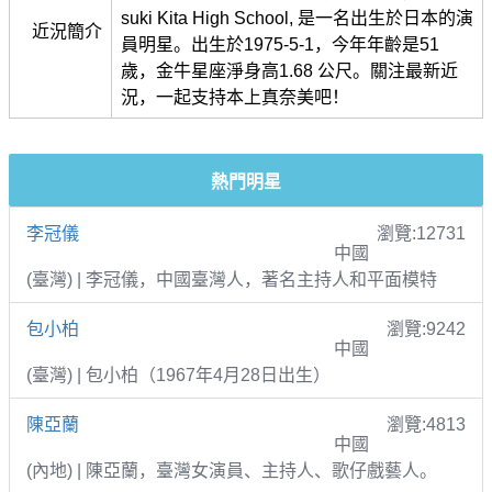
suki Kita High School, 是一名出生於日本的演
近況簡介
員明星。出生於1975-5-1，今年年齡是51
歲，金牛星座淨身高1.68 公尺。關注最新近
況，一起支持本上真奈美吧！
熱門明星
李冠儀
瀏覽:12731
中國
(臺灣) | 李冠儀，中國臺灣人，著名主持人和平面模特
包小柏
瀏覽:9242
中國
(臺灣) | 包小柏（1967年4月28日出生）
陳亞蘭
瀏覽:4813
中國
(內地) | 陳亞蘭，臺灣女演員、主持人、歌仔戲藝人。