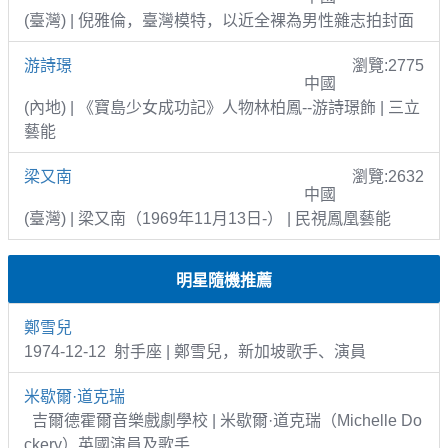
(臺灣) | 倪雅倫，臺灣模特，以近全裸為男性雜志拍封面
游詩璟
瀏覽:2775
中國
(內地) | 《寶島少女成功記》人物林柏鳳--游詩璟飾 | 三立
藝能
梁又南
瀏覽:2632
中國
(臺灣) | 梁又南（1969年11月13日-） | 民視鳳凰藝能
明星隨機推薦
鄭雪兒
1974-12-12 射手座 | 鄭雪兒，新加坡歌手、演員
米歇爾·道克瑞
吉爾德霍爾音樂戲劇學校 | 米歇爾·道克瑞（Michelle Do
ckery）英國演員及歌手