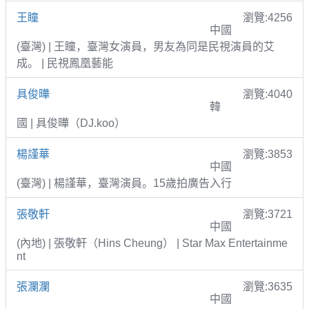
王瞳
瀏覽:4256
中國
(臺灣) | 王瞳，臺灣女演員，男友為同是民視演員的艾
成。 | 民視鳳凰藝能
具俊曄
瀏覽:4040
韓
國 | 具俊曄（DJ.koo）
楊謹華
瀏覽:3853
中國
(臺灣) | 楊謹華，臺灣演員。15歲拍廣告入行
張敬軒
瀏覽:3721
中國
(內地) | 張敬軒（Hins Cheung） | Star Max Entertainme
nt
張瀾瀾
瀏覽:3635
中國