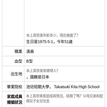
本上真奈美年齡多少，現在幾歲了？
生日是1975-5-1，今年51歲
職業
演員
血型
B型
本上真奈美是哪裡人？
出生地
，國籍是日本
畢業院校
池坊短期大學， Takatsuki Kita High School
本上真奈美家庭成員情況，結婚了嗎？父母兄弟和配
家庭成員
偶兒子女兒信息
婚姻狀況