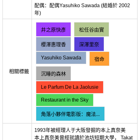
配偶：配偶Yasuhiko Sawada (結婚於 2002
年)
井之原快彥
松任谷由實
櫻澤惠理香
深澤里奈
Yasuhiko Sawada
宿命
相關標籤
沉睡的森林
Le Parfum De La Jaolusie
Restaurant in the Sky
角落小夥伴電影版：魔法...
1993年被經理人于大阪發掘的本上真奈美
本上真奈美曾經就讀於池坊短期大學， Takat