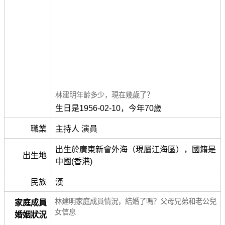
林建明年齡多少，現在幾歲了？
生日是1956-02-10，今年70歲
職業
主持人 演員
出生於廣東新會外海（現屬江海區），國籍是
出生地
中國(香港)
民族
漢
林建明家庭成員情況，結婚了嗎？父母兄弟和老公兒
家庭成員
女信息
婚姻狀況