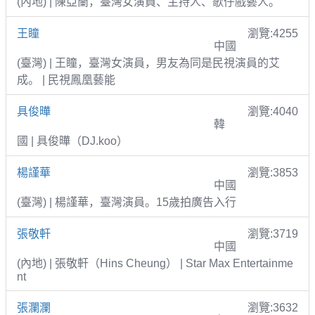
(內地) | 陳亞蘭，臺灣女演員、主持人、歌仔戲藝人。
王瞳
瀏覽:4255
中國
(臺灣) | 王瞳，臺灣女演員，男友為同是民視演員的艾
成。 | 民視鳳凰藝能
具俊曄
瀏覽:4040
韓
國 | 具俊曄（DJ.koo）
楊謹華
瀏覽:3853
中國
(臺灣) | 楊謹華，臺灣演員。15歲拍廣告入行
張敬軒
瀏覽:3719
中國
(內地) | 張敬軒（Hins Cheung） | Star Max Entertainme
nt
張瀾瀾
瀏覽:3632