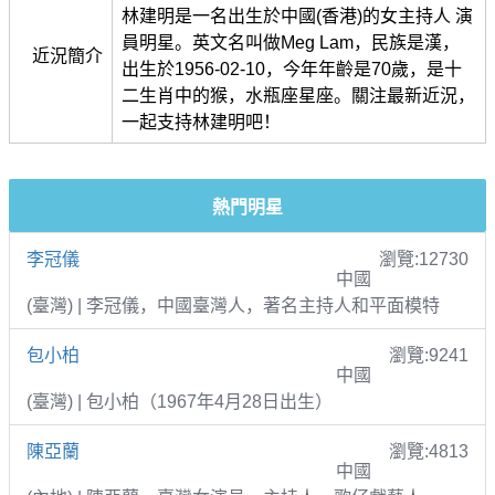
林建明是一名出生於中國(香港)的女主持人 演
員明星。英文名叫做Meg Lam，民族是漢，
近況簡介
出生於1956-02-10，今年年齡是70歲，是十
二生肖中的猴，水瓶座星座。關注最新近況，
一起支持林建明吧！
熱門明星
李冠儀
瀏覽:12730
中國
(臺灣) | 李冠儀，中國臺灣人，著名主持人和平面模特
包小柏
瀏覽:9241
中國
(臺灣) | 包小柏（1967年4月28日出生）
陳亞蘭
瀏覽:4813
中國