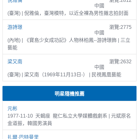
倪雅倫
瀏覽:2812
中國
(臺灣) | 倪雅倫，臺灣模特，以近全裸為男性雜志拍封面
游詩璟
瀏覽:2775
中國
(內地) | 《寶島少女成功記》人物林柏鳳--游詩璟飾 | 三立
藝能
梁又南
瀏覽:2632
中國
(臺灣) | 梁又南（1969年11月13日-） | 民視鳳凰藝能
明星隨機推薦
元彬
1977-11-10 天蝎座 龍仁私立大學媒體戲劇系 | 元斌原名
金道振，韓國男演員
扎爾·巴特曼里