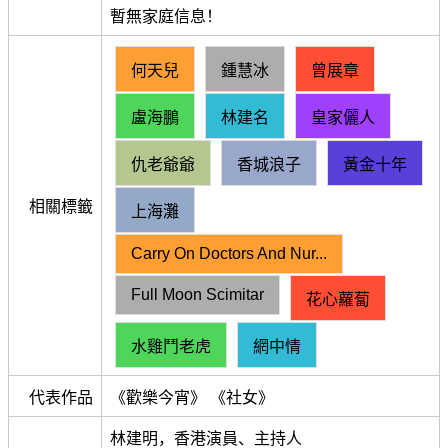
暫無家庭信息！
何天兒
鍾慧冰
曾展章
盧海鵬
林建名
皇家儷人
仇老爺爺
香城浪子
黃金十年
相關標籤
上海灘
Carry On Doctors And Nur...
Full Moon Scimitar
花心蘿蔔
水雞鬥老虎
網中情
代表作品
《歡樂今宵》 《社女》
林建明，香港演員、主持人