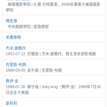
美國電影學院 | 扎爾·巴特曼里，2006年畢業于美國電影
學院
賈宏偉
中央戲劇學院 | 星路歷程
老鷹樂隊
杰米.謝爾丹
1951-07-12 巨蟹座 | 杰米.謝爾丹，曾主演多部影視劇
克里斯·布朗
1989-05-05 金牛座 | 克里斯·布朗
喬伊·金
1999-07-30 獅子座 | Joey king（喬伊·金）1999年7月30
日出生于美國
劉莉莉