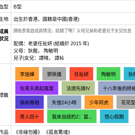
血型
B型
生地
出生於香港，國籍是中國(香港)
譚俊彥家庭成員情況，結婚了嗎？父母兄弟和老婆兒子女兒信息
成員
狀況
配偶：老婆任祉妍 (結婚於 2015 年)
父母：狄龍， 陶敏明
兒子|女兒：譚晴， 譚杺
李施嬅
鄧佩儀
任祉妍
陶敏明
狄
包青天再起風雲
法證先鋒IV
十八年後的終
標籤
換命真相
失憶24小時
少年阿虎
花花
男人四十
我來自紐約2：當...
慌心假期
作品
《非緣勿擾》 《孤島驚魂》