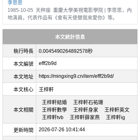
李思思
1985-10-05 天秤座 重慶大學美視電影學院 | 李思思，內
地演員，代表作品有《會有天使替我來愛你》等。
本文統計信息
執行時長
0.0045490264892578秒
efff2b9d
本文編號
https://mingxing9.cn/item/efff2b9d/
本文地址
本文核心
王梓軒
王梓軒結婚
王梓軒石祐珊
本文相關
王梓軒數學
王梓軒身家
王梓軒英文
王梓軒tvb
王梓軒薛家燕
王梓軒ig
2026-07-26 10:41:44
更新時間