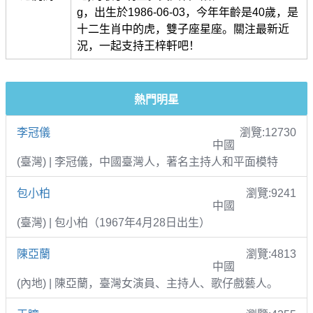
g，出生於1986-06-03，今年年齡是40歲，是
十二生肖中的虎，雙子座星座。關注最新近
況，一起支持王梓軒吧！
熱門明星
李冠儀
瀏覽:12730
中國
(臺灣) | 李冠儀，中國臺灣人，著名主持人和平面模特
包小柏
瀏覽:9241
中國
(臺灣) | 包小柏（1967年4月28日出生）
陳亞蘭
瀏覽:4813
中國
(內地) | 陳亞蘭，臺灣女演員、主持人、歌仔戲藝人。