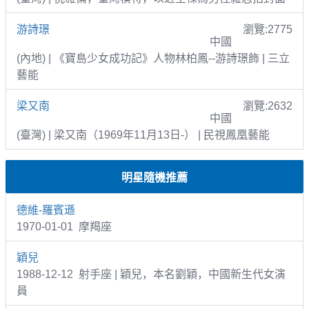
游詩璟
瀏覽:2775
中國
(內地) | 《寶島少女成功記》人物林柏鳳--游詩璟飾 | 三立
藝能
梁又南
瀏覽:2632
中國
(臺灣) | 梁又南（1969年11月13日-） | 民視鳳凰藝能
明星隨機推薦
德維-羅賓遜
1970-01-01 摩羯座
穎兒
1988-12-12 射手座 | 穎兒，本名劉穎，中國新生代女演
員