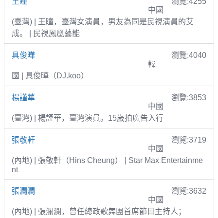
王瞳
瀏覽:4255
中國
(臺灣) | 王瞳，臺灣女演員，男友為同是民視演員的艾
成。 | 民視鳳凰藝能
具俊曄
瀏覽:4040
韓
國 | 具俊曄（DJ.koo）
楊謹華
瀏覽:3853
中國
(臺灣) | 楊謹華，臺灣演員。15歲拍廣告入行
張敬軒
瀏覽:3719
中國
(內地) | 張敬軒（Hins Cheung） | Star Max Entertainme
nt
張瀾瀾
瀏覽:3632
中國
(內地) | 張瀾瀾，曾任總政歌舞團首席節目主持人；