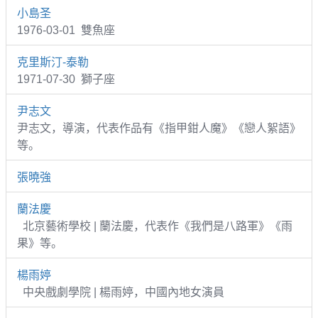
小島圣
1976-03-01 雙魚座
克里斯汀-泰勒
1971-07-30 獅子座
尹志文
尹志文，導演，代表作品有《指甲鉗人魔》《戀人絮語》
等。
張曉強
蘭法慶
北京藝術學校 | 蘭法慶，代表作《我們是八路軍》《雨
果》等。
楊雨婷
中央戲劇學院 | 楊雨婷，中國內地女演員