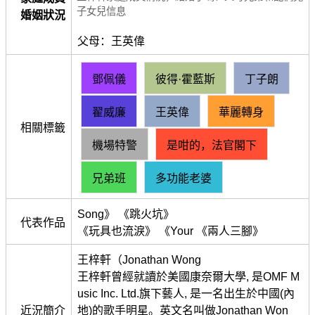
子女兒信息
婚姻狀況
父母：王英偉
鄧佩儀
彼得·霍藍斯
丁子朗
翟威廉
王英偉
華麗轉身
相關標籤
機場特警
是咁的，法官閣下
兄弟班
多功能老婆
Song》 《跳火坑》
代表作品
《玩具也流淚》 《Your 《兩人三腳》
王梓軒（Jonathan Wong
王梓軒曾經就讀於美國康奈爾大學, 是OMF M
usic Inc. Ltd.旗下藝人, 是一名出生於中國(內
近況簡介
地)的歌手明星。英文名叫做Jonathan Won