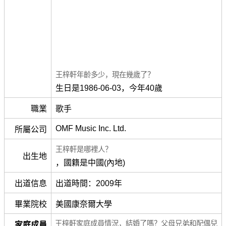
王梓軒年齡多少，現在幾歲了？
生日是1986-06-03，今年40歲
職業
歌手
OMF Music Inc. Ltd.
所屬公司
王梓軒是哪裡人？
出生地
，國籍是中國(內地)
出道信息
出道時間：2009年
畢業院校
美國康奈爾大學
王梓軒家庭成員情況，結婚了嗎？父母兄弟和配偶兒
家庭成員