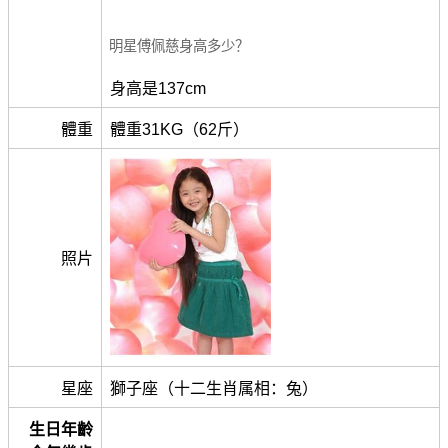
明星傅佩慈身高多少？
身高是137cm
體重
體重31KG（62斤）
照片
星座
獅子座（十二生肖属相：兔）
生日年齡