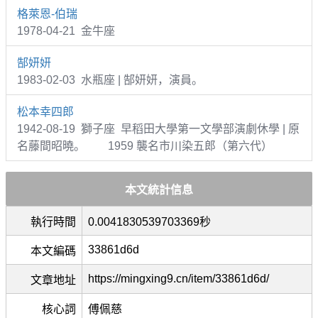
格萊恩-伯瑞
1978-04-21 金牛座
郜妍妍
1983-02-03 水瓶座 | 郜妍妍，演員。
松本幸四郎
1942-08-19 獅子座 早稻田大學第一文學部演劇休學 | 原
名藤間昭曉。 1959 襲名市川染五郎（第六代）
本文統計信息
執行時間
0.0041830539703369秒
33861d6d
本文編碼
https://mingxing9.cn/item/33861d6d/
文章地址
核心詞
傅佩慈