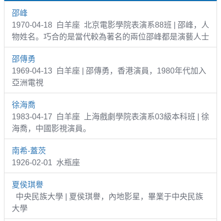
邵峰
1970-04-18 白羊座 北京電影學院表演系88班 | 邵峰，人
物姓名。巧合的是當代較為著名的兩位邵峰都是演藝人士
邵傳勇
1969-04-13 白羊座 | 邵傳勇，香港演員，1980年代加入
亞洲電視
徐海喬
1983-04-17 白羊座 上海戲劇學院表演系03級本科班 | 徐
海喬，中國影視演員。
南希-蓋茨
1926-02-01 水瓶座
夏侯琪譽
中央民族大學 | 夏侯琪譽，內地影星，畢業于中央民族
大學