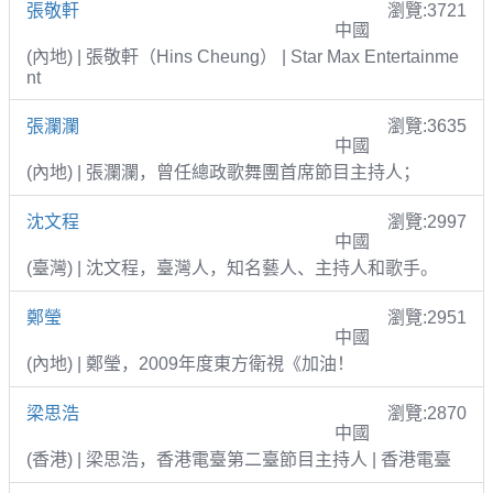
張敬軒
瀏覽:3721
中國
(內地) | 張敬軒（Hins Cheung） | Star Max Entertainme
nt
張瀾瀾
瀏覽:3635
中國
(內地) | 張瀾瀾，曾任總政歌舞團首席節目主持人；
沈文程
瀏覽:2997
中國
(臺灣) | 沈文程，臺灣人，知名藝人、主持人和歌手。
鄭瑩
瀏覽:2951
中國
(內地) | 鄭瑩，2009年度東方衛視《加油！
梁思浩
瀏覽:2870
中國
(香港) | 梁思浩，香港電臺第二臺節目主持人 | 香港電臺