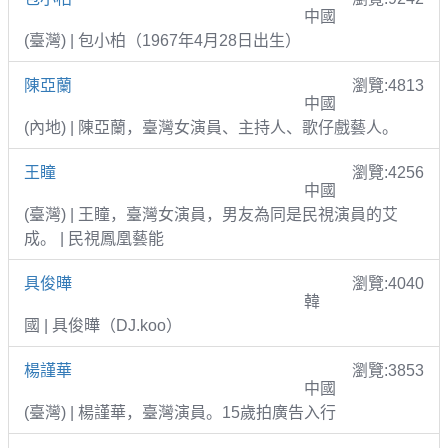
中國
(臺灣) | 包小柏（1967年4月28日出生）
陳亞蘭
瀏覽:4813
中國
(內地) | 陳亞蘭，臺灣女演員、主持人、歌仔戲藝人。
王瞳
瀏覽:4256
中國
(臺灣) | 王瞳，臺灣女演員，男友為同是民視演員的艾
成。 | 民視鳳凰藝能
具俊曄
瀏覽:4040
韓
國 | 具俊曄（DJ.koo）
楊謹華
瀏覽:3853
中國
(臺灣) | 楊謹華，臺灣演員。15歲拍廣告入行