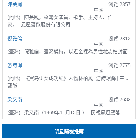
陳美鳳
瀏覽:2857
中國
(內地) | 陳美鳳，臺灣女演員、歌手、主持人、作
家。 | 鳳凰藝能股份有限公司
倪雅倫
瀏覽:2812
中國
(臺灣) | 倪雅倫，臺灣模特，以近全裸為男性雜志拍封面
游詩璟
瀏覽:2775
中國
(內地) | 《寶島少女成功記》人物林柏鳳--游詩璟飾 | 三立
藝能
梁又南
瀏覽:2632
中國
(臺灣) | 梁又南（1969年11月13日-） | 民視鳳凰藝能
明星隨機推薦