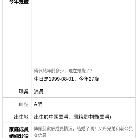
今年幾歲
傅佩慈年齡多少，現在幾歲了？
生日是1999-08-01，今年27歲
職業
演員
血型
A型
出生地
出生於中國臺灣，國籍是中國(臺灣)
傅佩慈家庭成員情況，結婚了嗎？父母兄弟和老公兒
家庭成員
女信息
婚姻狀況