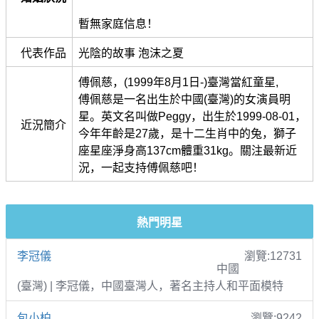
暫無家庭信息！
代表作品
光陰的故事 泡沫之夏
傅佩慈，(1999年8月1日-)臺灣當紅童星,
傅佩慈是一名出生於中國(臺灣)的女演員明
星。英文名叫做Peggy，出生於1999-08-01，
近況簡介
今年年齡是27歲，是十二生肖中的兔，獅子
座星座淨身高137cm體重31kg。關注最新近
況，一起支持傅佩慈吧！
熱門明星
李冠儀
瀏覽:12731
中國
(臺灣) | 李冠儀，中國臺灣人，著名主持人和平面模特
包小柏
瀏覽:9242