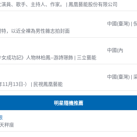
演員、歌手、主持人、作家。 | 鳳凰藝能股份有限公司
中國(臺灣) | 
模特，以近全裸為男性雜志拍封面
中國(內
島少女成功記》人物林柏鳳--游詩璟飾 | 三立藝能
中國(臺灣) | 
年11月13日-） | 民視鳳凰藝能
明星隨機推薦
根
6 天秤座