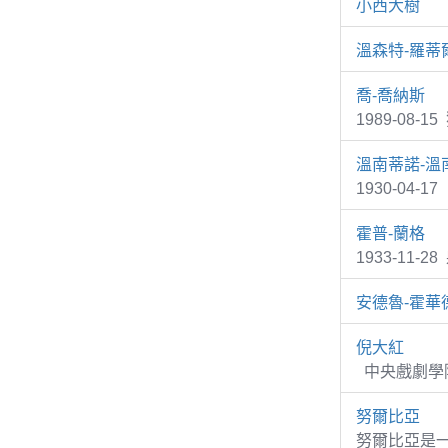
小西大樹
溫森特-羅蒂
喬-喬納斯
1989-08-1
溫南蒂諾-溫
1930-04-1
霍普-蘭格
1933-11-2
安德魯-霍華德(
倪大紅
中央戲劇學院
努爾比亞
努爾比亞是