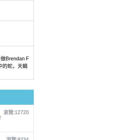
endan F
肖中的蛇，天蝎
瀏覽:12720
李
瀏覽:9234