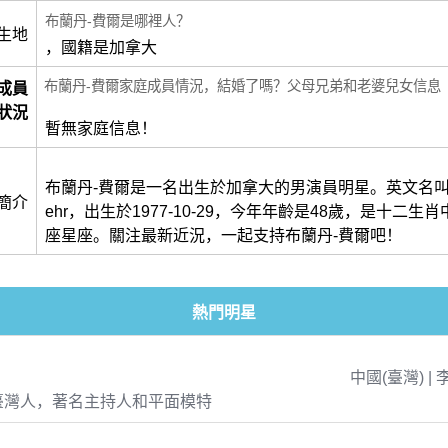
布蘭丹-費爾是哪裡人？
生地
，國籍是加拿大
布蘭丹-費爾家庭成員情況，結婚了嗎？父母兄弟和老婆兒女信息
成員
狀況
暫無家庭信息！
布蘭丹-費爾是一名出生於加拿大的男演員明星。英文名叫做Br
簡介
ehr，出生於1977-10-29，今年年齡是48歲，是十二生
座星座。關注最新近況，一起支持布蘭丹-費爾吧！
熱門明星
中國(臺灣) | 
臺灣人，著名主持人和平面模特