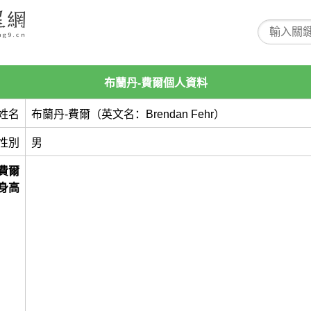
布蘭丹-費爾個人資料
姓名
布蘭丹-費爾（英文名：Brendan Fehr）
性別
男
費爾
身高