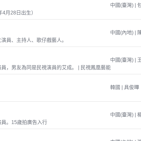
中國(臺灣) | 
年4月28日出生）
中國(內地) | 
女演員、主持人、歌仔戲藝人。
中國(臺灣) | 
員，男友為同是民視演員的艾成。 | 民視鳳凰藝能
韓國 | 具俊曄
中國(臺灣) | 
員。15歲拍廣告入行