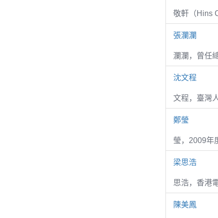
敬軒（Hins Ch
張瀾瀾
瀾瀾，曾任
沈文程
文程，臺灣
鄭瑩
瑩，2009
梁思浩
思浩，香港電
陳美鳳