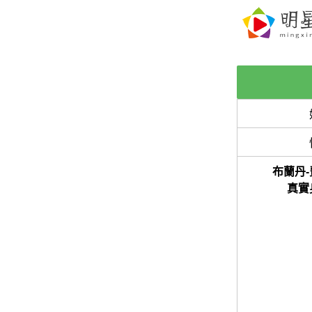
布蘭丹-
真實