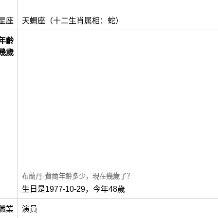
星座
天蝎座（十二生肖属相：蛇）
年齡
幾歲
布蘭丹-費爾年齡多少，現在幾歲了？
生日是1977-10-29，今年48歲
職業
演員