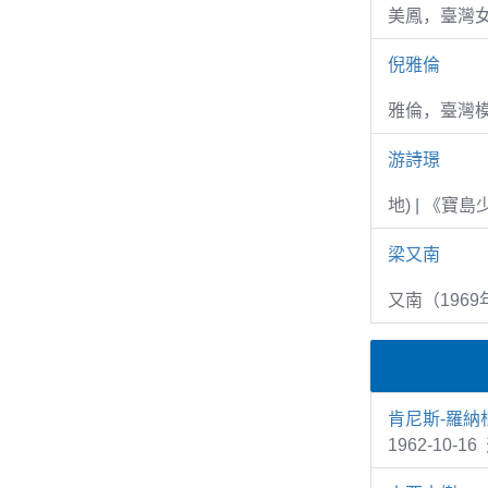
美鳳，臺灣女
倪雅倫
雅倫，臺灣
游詩璟
地) | 《寶
梁又南
又南（1969
肯尼斯-羅納
1962-10-1