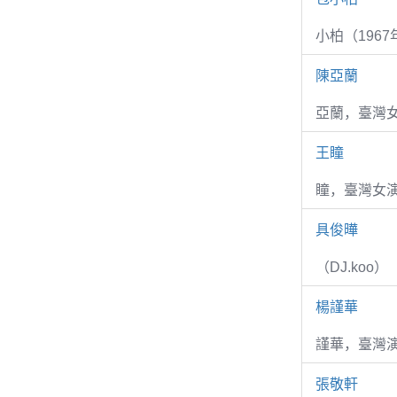
小柏（1967
陳亞蘭
亞蘭，臺灣
王瞳
瞳，臺灣女演
具俊曄
（DJ.koo）
楊謹華
謹華，臺灣演
張敬軒