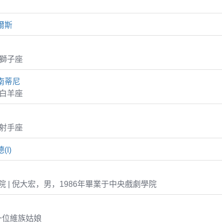
爾斯
5 獅子座
南蒂尼
7 白羊座
8 射手座
I)
 | 倪大宏，男，1986年畢業于中央戲劇學院
一位維族姑娘