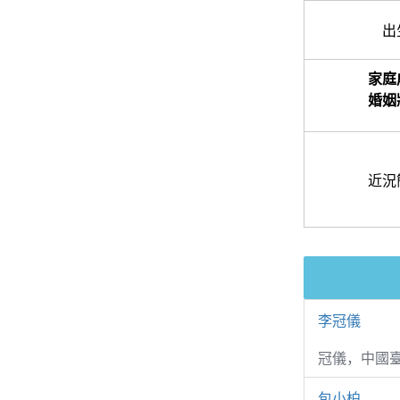
出
家庭
婚姻
近況
李冠儀
冠儀，中國
包小柏