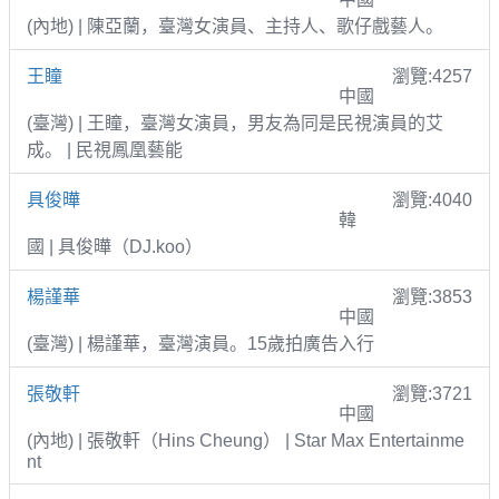
(內地) | 陳亞蘭，臺灣女演員、主持人、歌仔戲藝人。
王瞳
瀏覽:4257
中國
(臺灣) | 王瞳，臺灣女演員，男友為同是民視演員的艾
成。 | 民視鳳凰藝能
具俊曄
瀏覽:4040
韓
國 | 具俊曄（DJ.koo）
楊謹華
瀏覽:3853
中國
(臺灣) | 楊謹華，臺灣演員。15歲拍廣告入行
張敬軒
瀏覽:3721
中國
(內地) | 張敬軒（Hins Cheung） | Star Max Entertainme
nt