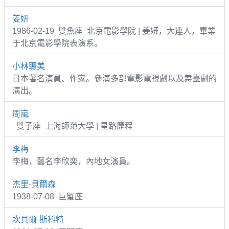
姜妍
1986-02-19 雙魚座 北京電影學院 | 姜妍，大連人，畢業
于北京電影學院表演系。
小林聰美
日本著名演員、作家。參演多部電影電視劇以及舞臺劇的
演出。
周嵐
雙子座 上海師范大學 | 星路歷程
李梅
李梅，藝名李欣奕，內地女演員。
杰里-貝爾森
1938-07-08 巨蟹座
坎貝爾-斯科特