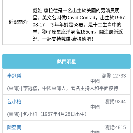
戴維-康拉德是一名出生於美國的男演員明
星。英文名叫做David Conrad，出生於1967-
近況簡介
08-17，今年年齡是58歲，是十二生肖中的
羊，獅子座星座淨身高185cm。關注最新近
況，一起支持戴維-康拉德吧！
熱門明星
李冠儀
瀏覽:12733
中國
(臺灣) | 李冠儀，中國臺灣人，著名主持人和平面模特
包小柏
瀏覽:9244
中國
(臺灣) | 包小柏（1967年4月28日出生）
陳亞蘭
瀏覽:4815
中國