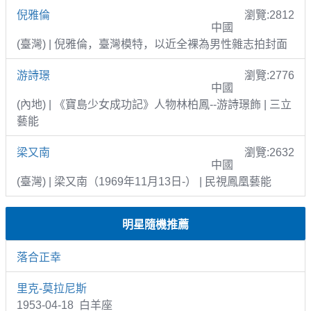
倪雅倫
瀏覽:2812
中國
(臺灣) | 倪雅倫，臺灣模特，以近全裸為男性雜志拍封面
游詩璟
瀏覽:2776
中國
(內地) | 《寶島少女成功記》人物林柏鳳--游詩璟飾 | 三立
藝能
梁又南
瀏覽:2632
中國
(臺灣) | 梁又南（1969年11月13日-） | 民視鳳凰藝能
明星隨機推薦
落合正幸
里克-莫拉尼斯
1953-04-18 白羊座