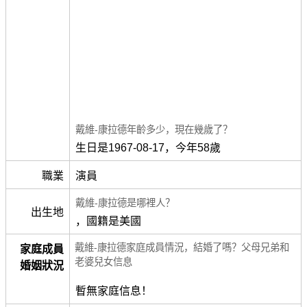
戴維-康拉德年齡多少，現在幾歲了？
生日是1967-08-17，今年58歲
職業
演員
戴維-康拉德是哪裡人？
出生地
，國籍是美國
戴維-康拉德家庭成員情況，結婚了嗎？父母兄弟和
家庭成員
老婆兒女信息
婚姻狀況
暫無家庭信息！