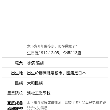
木下惠介年齡多少，現在幾歲了？
生日是1912-12-05，今年113歲
職業
導演 編劇
出生地
出生於靜岡縣濱松市，國籍是日本
民族
大和民族
畢業院校
濱松工業學校
木下惠介家庭成員情況，結婚了嗎？父母兄弟和老婆
家庭成員
兒子女兒信息
婚姻狀況