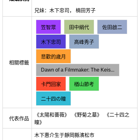
兄妹：木下忠司， 楠田芳子
笠智眾
田中絹代
佐田啟二
木下忠司
高峰秀子
悲歡的歲月
相關標籤
Dawn of a Filmmaker: The Keis...
卡門回家
楢山節考
二十四の瞳
《太陽和薔薇》 《野菊之墓》 《二十四之
代表作品
瞳》
木下惠介生于靜岡縣濱松市