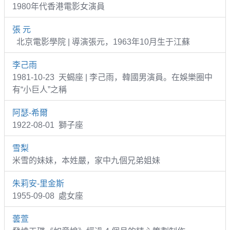
1980年代香港電影女演員
張 元
北京電影學院 | 導演張元，1963年10月生于江蘇
李己雨
1981-10-23 天蝎座 | 李己雨，韓國男演員。在娛樂圈中
有“小巨人”之稱
阿瑟-希爾
1922-08-01 獅子座
雪梨
米雪的妹妹，本姓嚴，家中九個兄弟姐妹
朱莉安-里金斯
1955-09-08 處女座
蕓萱