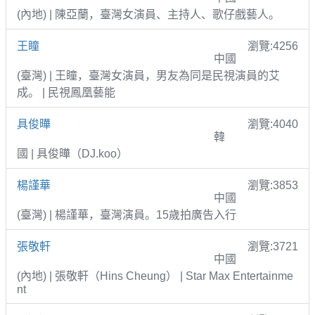
(內地) | 陳亞蘭，臺灣女演員、主持人、歌仔戲藝人。
王瞳
瀏覽:4256
中國
(臺灣) | 王瞳，臺灣女演員，男友為同是民視演員的艾
成。 | 民視鳳凰藝能
具俊曄
瀏覽:4040
韓
國 | 具俊曄（DJ.koo）
楊謹華
瀏覽:3853
中國
(臺灣) | 楊謹華，臺灣演員。15歲拍廣告入行
張敬軒
瀏覽:3721
中國
(內地) | 張敬軒（Hins Cheung） | Star Max Entertainme
nt