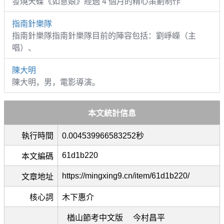
發燒天碟《如意娘》經過 4 個月的精心策劃制作
指南針樂隊
指南針樂隊指南針樂隊目前的陣容包括：劉崢嶸（主
唱）、
陳大明
陳大明，男，電影導演。
本文統計信息
執行時間
0.004539966583252秒
61d1b220
本文編碼
https://mingxing9.cn/item/61d1b220/
文章地址
核心詞
木下惠介
楢山節考中文版
今村昌平