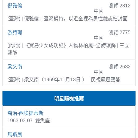
倪雅倫
瀏覽:2812
中國
(臺灣) | 倪雅倫，臺灣模特，以近全裸為男性雜志拍封面
游詩璟
瀏覽:2775
中國
(內地) | 《寶島少女成功記》人物林柏鳳--游詩璟飾 | 三立
藝能
梁又南
瀏覽:2632
中國
(臺灣) | 梁又南（1969年11月13日-） | 民視鳳凰藝能
明星隨機推薦
喬治-西埃提蒂斯
1963-03-07 雙魚座
馬斯晨