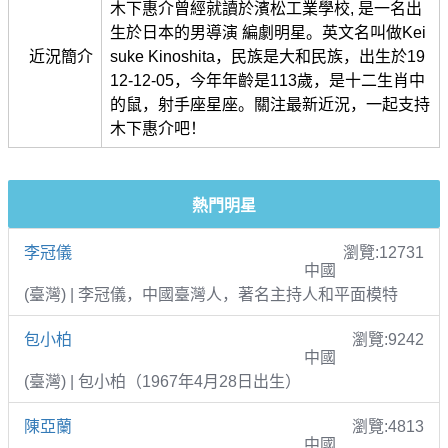
木下惠介曾經就讀於濱松工業學校, 是一名出
生於日本的男導演 編劇明星。英文名叫做Kei
近況簡介
suke Kinoshita，民族是大和民族，出生於19
12-12-05，今年年齡是113歲，是十二生肖中
的鼠，射手座星座。關注最新近況，一起支持
木下惠介吧！
熱門明星
李冠儀
瀏覽:12731
中國
(臺灣) | 李冠儀，中國臺灣人，著名主持人和平面模特
包小柏
瀏覽:9242
中國
(臺灣) | 包小柏（1967年4月28日出生）
陳亞蘭
瀏覽:4813
中國