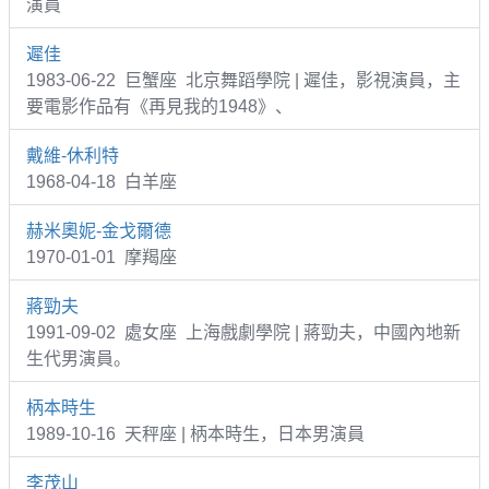
演員
遲佳
1983-06-22 巨蟹座 北京舞蹈學院 | 遲佳，影視演員，主
要電影作品有《再見我的1948》、
戴維-休利特
1968-04-18 白羊座
赫米奧妮-金戈爾德
1970-01-01 摩羯座
蔣勁夫
1991-09-02 處女座 上海戲劇學院 | 蔣勁夫，中國內地新
生代男演員。
柄本時生
1989-10-16 天秤座 | 柄本時生，日本男演員
李茂山