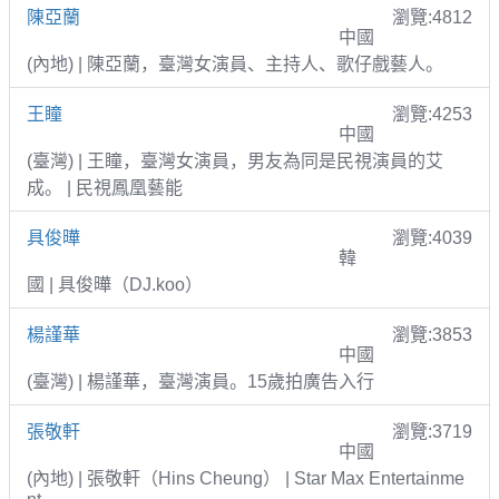
陳亞蘭
瀏覽:4812
中國
(內地) | 陳亞蘭，臺灣女演員、主持人、歌仔戲藝人。
王瞳
瀏覽:4253
中國
(臺灣) | 王瞳，臺灣女演員，男友為同是民視演員的艾
成。 | 民視鳳凰藝能
具俊曄
瀏覽:4039
韓
國 | 具俊曄（DJ.koo）
楊謹華
瀏覽:3853
中國
(臺灣) | 楊謹華，臺灣演員。15歲拍廣告入行
張敬軒
瀏覽:3719
中國
(內地) | 張敬軒（Hins Cheung） | Star Max Entertainme