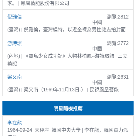
家。 | 鳳凰藝能股份有限公司
倪雅倫
瀏覽:2812
中國
(臺灣) | 倪雅倫，臺灣模特，以近全裸為男性雜志拍封面
游詩璟
瀏覽:2772
中國
(內地) | 《寶島少女成功記》人物林柏鳳--游詩璟飾 | 三立
藝能
梁又南
瀏覽:2631
中國
(臺灣) | 梁又南（1969年11月13日-） | 民視鳳凰藝能
明星隨機推薦
李在龍
1964-09-24 天秤座 韓國中央大學 | 李在龍，韓國實力派