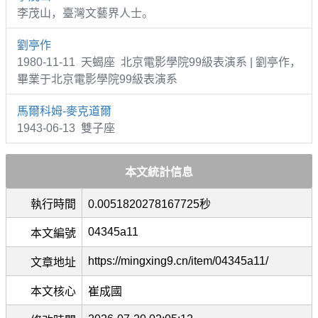
李茂山，臺灣文藝界人士。
劉亭作
1980-11-11 天蝎座 北京電影學院99級表演系 | 劉亭作，
畢業于北京電影學院99級表演系
馬爾科姆-麥克道爾
1943-06-13 雙子座
本文統計信息
執行時間
0.0051820278167725秒
04345a11
本文編號
https://mingxing9.cn/item/04345a11/
文章地址
本文核心
崔成國