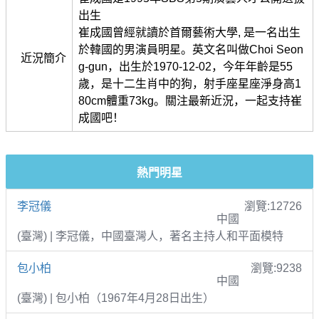
出生
崔成國曾經就讀於首爾藝術大學, 是一名出生
於韓國的男演員明星。英文名叫做Choi Seon
近況簡介
g-gun，出生於1970-12-02，今年年齡是55
歲，是十二生肖中的狗，射手座星座淨身高1
80cm體重73kg。關注最新近況，一起支持崔
成國吧！
熱門明星
李冠儀
瀏覽:12726
中國
(臺灣) | 李冠儀，中國臺灣人，著名主持人和平面模特
包小柏
瀏覽:9238
中國
(臺灣) | 包小柏（1967年4月28日出生）