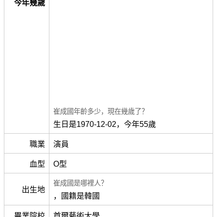
今年幾歲
崔成國年齡多少，現在幾歲了？
生日是1970-12-02，今年55歲
職業
演員
血型
O型
崔成國是哪裡人？
出生地
，國籍是韓國
畢業院校
首爾藝術大學