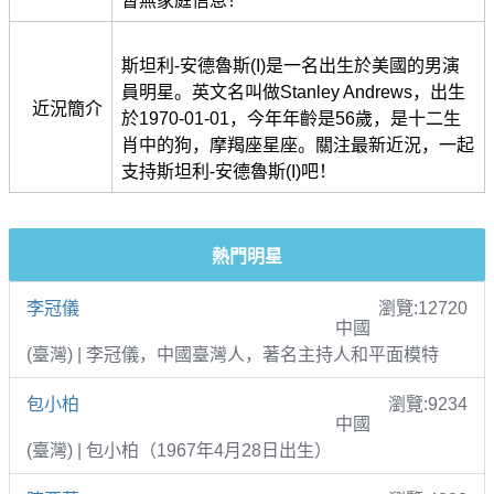
暫無家庭信息！
斯坦利-安德魯斯(I)是一名出生於美國的男演
員明星。英文名叫做Stanley Andrews，出生
近況簡介
於1970-01-01，今年年齡是56歲，是十二生
肖中的狗，摩羯座星座。關注最新近況，一起
支持斯坦利-安德魯斯(I)吧！
熱門明星
李冠儀
瀏覽:12720
中國
(臺灣) | 李冠儀，中國臺灣人，著名主持人和平面模特
包小柏
瀏覽:9234
中國
(臺灣) | 包小柏（1967年4月28日出生）