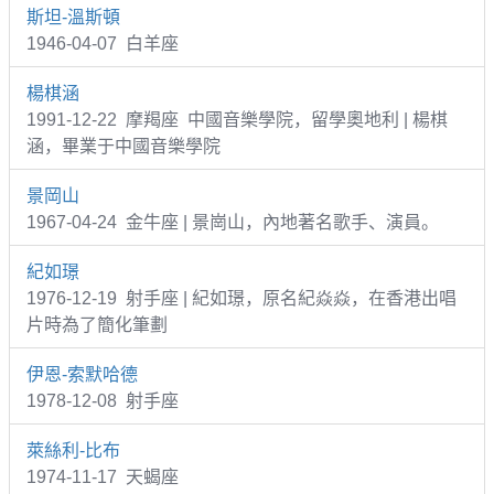
斯坦-溫斯頓
1946-04-07 白羊座
楊棋涵
1991-12-22 摩羯座 中國音樂學院，留學奧地利 | 楊棋
涵，畢業于中國音樂學院
景岡山
1967-04-24 金牛座 | 景崗山，內地著名歌手、演員。
紀如璟
1976-12-19 射手座 | 紀如璟，原名紀焱焱，在香港出唱
片時為了簡化筆劃
伊恩-索默哈德
1978-12-08 射手座
萊絲利-比布
1974-11-17 天蝎座