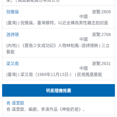
家。 | 鳳凰藝能股份有限公司
倪雅倫
瀏覽:2809
中國
(臺灣) | 倪雅倫，臺灣模特，以近全裸為男性雜志拍封面
游詩璟
瀏覽:2768
中國
(內地) | 《寶島少女成功記》人物林柏鳳--游詩璟飾 | 三立
藝能
梁又南
瀏覽:2631
中國
(臺灣) | 梁又南（1969年11月13日-） | 民視鳳凰藝能
明星隨機推薦
肯·道里歐
肯·道里歐，編劇，參演作品《神偷奶爸》、