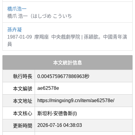
橋爪浩一
橋爪 浩一（はしづめ こういち
孫卉凝
1987-01-09 摩羯座 中央戲劇學院 | 孫穎歆。中國青年演
員
本文統計信息
執行時長
0.0045759677886963秒
ae62578e
本文編號
https://mingxing9.cn/item/ae62578e/
本文地址
本文核心
斯坦利-安德魯斯(I)
2026-07-16 04:38:03
更新時間