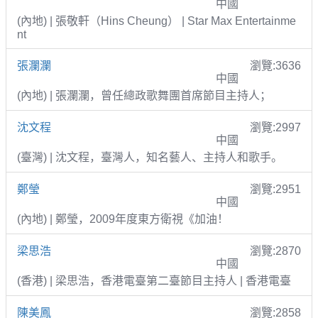
中國
(內地) | 張敬軒（Hins Cheung） | Star Max Entertainme
nt
張瀾瀾
瀏覽:3636
中國
(內地) | 張瀾瀾，曾任總政歌舞團首席節目主持人；
沈文程
瀏覽:2997
中國
(臺灣) | 沈文程，臺灣人，知名藝人、主持人和歌手。
鄭瑩
瀏覽:2951
中國
(內地) | 鄭瑩，2009年度東方衛視《加油！
梁思浩
瀏覽:2870
中國
(香港) | 梁思浩，香港電臺第二臺節目主持人 | 香港電臺
陳美鳳
瀏覽:2858