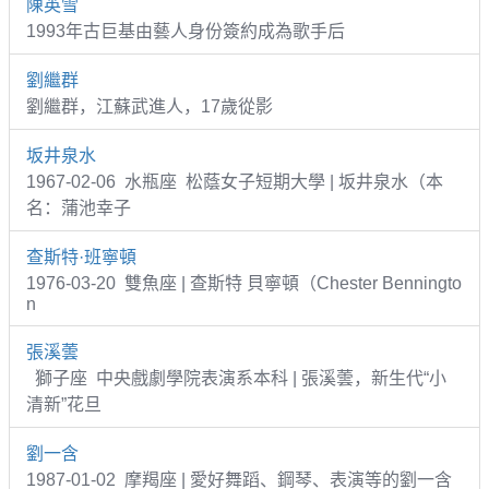
陳英雪
1993年古巨基由藝人身份簽約成為歌手后
劉繼群
劉繼群，江蘇武進人，17歲從影
坂井泉水
1967-02-06 水瓶座 松蔭女子短期大學 | 坂井泉水（本
名：蒲池幸子
查斯特·班寧頓
1976-03-20 雙魚座 | 查斯特 貝寧頓（Chester Benningto
n
張溪蕓
獅子座 中央戲劇學院表演系本科 | 張溪蕓，新生代“小
清新”花旦
劉一含
1987-01-02 摩羯座 | 愛好舞蹈、鋼琴、表演等的劉一含