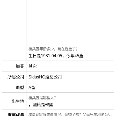
樸葉宣年齡多少，現在幾歲了？
生日是1981-04-05，今年45歲
職業
其它
所屬公司
SidusHQ經紀公司
血型
A型
樸葉宣是哪裡人？
出生地
，國籍是韓國
樸葉宣家庭成員情況，結婚了嗎？父母兄弟和老公兒
家庭成員