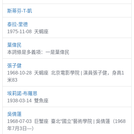
斯蒂芬-T-凱
泰拉-里德
1975-11-08 天蝎座
葉偉民
本詞條是多義項：一是葉偉民
張子健
1968-10-28 天蝎座 北京電影學院 | 演員張子健，身高1
米83
埃莉諾-布羅恩
1938-03-14 雙魚座
吳倩蓮
1968-07-03 巨蟹座 臺北“國立”藝術學院 | 吳倩蓮（1968
年7月3日—）