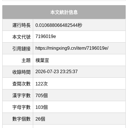
本文統計信息
運行時長
0.010688066482544秒
7196019e
本文代號
https://mingxing9.cn/item/7196019e/
引用鏈接
主題
樸葉宣
2026-07-23 23:25:37
收錄時間
查閱次數
122次
漢字字數
705個
字母字數
103個
數字個數
26個