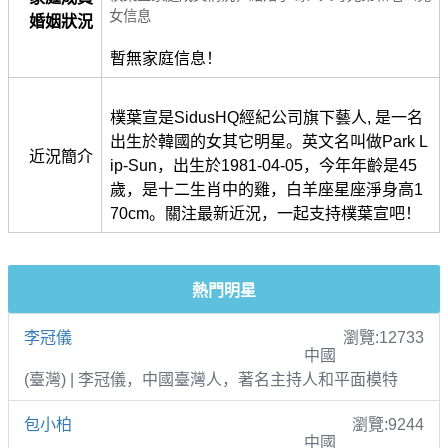
女信息
婚姻狀況
暫無家庭信息！
樸葉宣是SidusHQ經紀公司旗下藝人, 是一名
出生於韓國的女其它明星。英文名叫做Park L
近況簡介
ip-Sun，出生於1981-04-05，今年年齡是45
歲，是十二生肖中的雞，白羊座星座淨身高1
70cm。關注最新近況，一起支持樸葉宣吧！
熱門明星
李冠儀
瀏覽:12733
中國
(臺灣) | 李冠儀，中國臺灣人，著名主持人和平面模特
包小柏
瀏覽:9244
中國