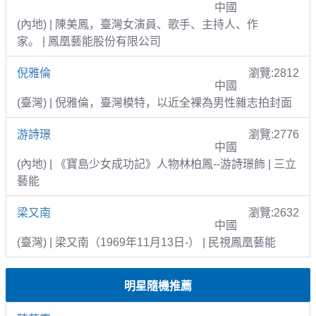
中國
(內地) | 陳美鳳，臺灣女演員、歌手、主持人、作
家。 | 鳳凰藝能股份有限公司
倪雅倫
瀏覽:2812
中國
(臺灣) | 倪雅倫，臺灣模特，以近全裸為男性雜志拍封面
游詩璟
瀏覽:2776
中國
(內地) | 《寶島少女成功記》人物林柏鳳--游詩璟飾 | 三立
藝能
梁又南
瀏覽:2632
中國
(臺灣) | 梁又南（1969年11月13日-） | 民視鳳凰藝能
明星隨機推薦