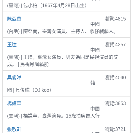
(臺灣) | 包小柏（1967年4月28日出生）
陳亞蘭
瀏覽:4815
中國
(內地) | 陳亞蘭，臺灣女演員、主持人、歌仔戲藝人。
王瞳
瀏覽:4257
中國
(臺灣) | 王瞳，臺灣女演員，男友為同是民視演員的艾
成。 | 民視鳳凰藝能
具俊曄
瀏覽:4040
韓
國 | 具俊曄（DJ.koo）
楊謹華
瀏覽:3853
中國
(臺灣) | 楊謹華，臺灣演員。15歲拍廣告入行
張敬軒
瀏覽:3721