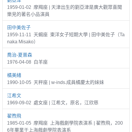
劉亞津
1959-01-02 摩羯座 | 天津出生的劉亞津是廣大觀眾喜聞
樂見的著名小品演員
田中美佐子
1959-11-11 天蝎座 東洋女子短期大學 | 田中美佐子（Ta
naka Misako）
喬治-夏普森
1976-04-08 白羊座
橘美緒
1990-10-05 天秤座 | w-inds.成員橘慶太的妹妹
江希文
1969-09-02 處女座 | 江希文，原名，江欣慈
翟煦飛
1985-01-05 摩羯座 上海戲劇學院表演系 | 翟煦飛，200
6年畢業于上海戲劇學院表演系