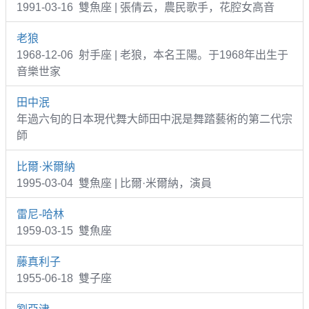
1991-03-16 雙魚座 | 張倩云，農民歌手，花腔女高音
老狼
1968-12-06 射手座 | 老狼，本名王陽。于1968年出生于
音樂世家
田中泯
年過六旬的日本現代舞大師田中泯是舞踏藝術的第二代宗
師
比爾·米爾納
1995-03-04 雙魚座 | 比爾·米爾納，演員
雷尼-哈林
1959-03-15 雙魚座
藤真利子
1955-06-18 雙子座