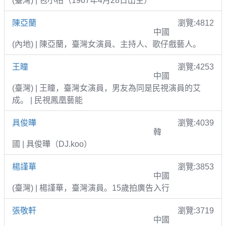
(臺灣) | 包小柏（1967年4月28日出生）
陳亞蘭
瀏覽:4812
中國
(內地) | 陳亞蘭，臺灣女演員、主持人、歌仔戲藝人。
王瞳
瀏覽:4253
中國
(臺灣) | 王瞳，臺灣女演員，男友為同是民視演員的艾
成。 | 民視鳳凰藝能
具俊曄
瀏覽:4039
韓
國 | 具俊曄（DJ.koo）
楊謹華
瀏覽:3853
中國
(臺灣) | 楊謹華，臺灣演員。15歲拍廣告入行
張敬軒
瀏覽:3719
中國