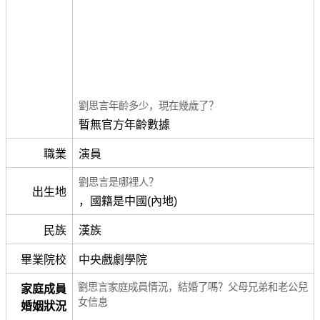
劉思言年齡多少，現在幾歲了？
暫無官方年齡數據
職業
演員
劉思言是哪裡人？
出生地
，國籍是中國(內地)
民族
漢族
畢業院校
中央戲劇學院
劉思言家庭成員情況，結婚了嗎？父母兄弟和老公兒
家庭成員
女信息
婚姻狀況