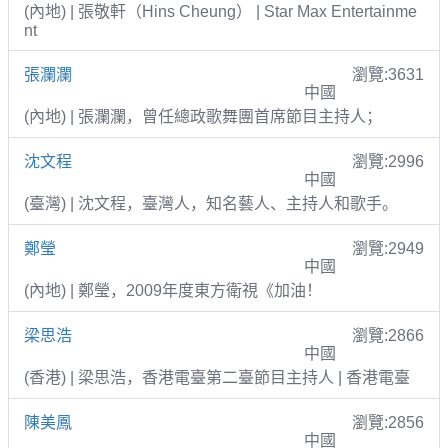
(內地) | 張敬軒（Hins Cheung） | Star Max Entertainme
nt
張瀾瀾
瀏覽:3631
中國
(內地) | 張瀾瀾，曾任總政歌舞團首席節目主持人；
沈文程
瀏覽:2996
中國
(臺灣) | 沈文程，臺灣人，知名藝人、主持人和歌手。
鄭瑩
瀏覽:2949
中國
(內地) | 鄭瑩，2009年度東方衛視《加油！
梁思浩
瀏覽:2866
中國
(香港) | 梁思浩，香港電臺第二臺節目主持人 | 香港電臺
陳美鳳
瀏覽:2856
中國