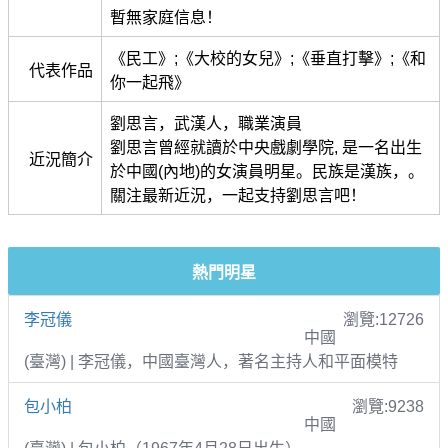
暫無家庭信息！
《民工》;《大校的女兒》;《垂直打擊》;《和
代表作品
你一起飛》
劉思言，武漢人，職業演員
劉思言曾經就讀於中央戲劇學院, 是一名出生
近況簡介
於中國(內地)的女演員明星。民族是漢族，。
關注最新近況，一起支持劉思言吧！
熱門明星
李冠儀
瀏覽:12726
中國
(臺灣) | 李冠儀，中國臺灣人，著名主持人和平面模特
包小柏
瀏覽:9238
中國