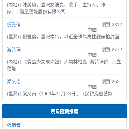
(內地) | 陳美鳳，臺灣女演員、歌手、主持人、作
家。 | 鳳凰藝能股份有限公司
倪雅倫
瀏覽:2812
中國
(臺灣) | 倪雅倫，臺灣模特，以近全裸為男性雜志拍封面
游詩璟
瀏覽:2772
中國
(內地) | 《寶島少女成功記》人物林柏鳳--游詩璟飾 | 三立
藝能
梁又南
瀏覽:2631
中國
(臺灣) | 梁又南（1969年11月13日-） | 民視鳳凰藝能
明星隨機推薦
張倩云