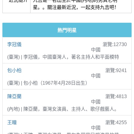
近況簡介
九吉是一名出生於中國(內地)的男其它明
星。。關注最新近況，一起支持九吉吧！
熱門明星
李冠儀
瀏覽:12730
中國
(臺灣) | 李冠儀，中國臺灣人，著名主持人和平面模特
包小柏
瀏覽:9241
中國
(臺灣) | 包小柏（1967年4月28日出生）
陳亞蘭
瀏覽:4813
中國
(內地) | 陳亞蘭，臺灣女演員、主持人、歌仔戲藝人。
王瞳
瀏覽:4255
中國