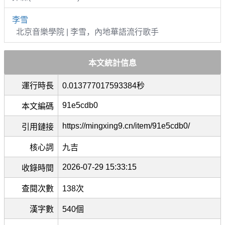
李雪
北京音樂學院 | 李雪，內地華語流行歌手
本文統計信息
運行時長
0.013777017593384秒
91e5cdb0
本文編碼
https://mingxing9.cn/item/91e5cdb0/
引用鏈接
核心詞
九吉
2026-07-29 15:33:15
收錄時間
查閱次數
138次
漢字數
540個