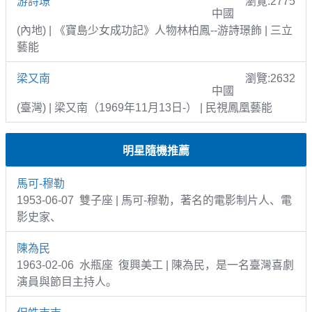
游詩璟
瀏覽:2775
中國
(內地) | 《寶島少女成功記》人物林柏鳳--游詩璟飾 | 三立
藝能
梁又南
瀏覽:2632
中國
(臺灣) | 梁又南（1969年11月13日-） | 民視鳳凰藝能
明星隨機推薦
馬可-穆勒
1953-06-07 雙子座 | 馬可-穆勒，著名的電影制片人、電
影史家、
陳為民
1963-02-06 水瓶座 復興美工 | 陳為民，是一名臺灣喜劇
演員與節目主持人。