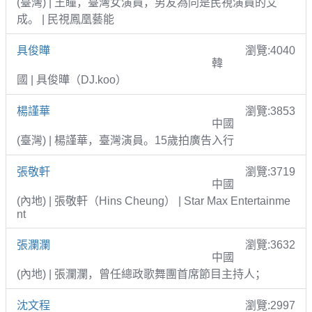
(臺灣) | 王瞳，臺灣女演員，男友為同是民視演員的艾
成。 | 民視鳳凰藝能
具俊曄
瀏覽:4040
韓
國 | 具俊曄（DJ.koo）
楊謹華
瀏覽:3853
中國
(臺灣) | 楊謹華，臺灣演員。15歲拍廣告入行
張敬軒
瀏覽:3719
中國
(內地) | 張敬軒（Hins Cheung） | Star Max Entertainme
nt
張瀾瀾
瀏覽:3632
中國
(內地) | 張瀾瀾，曾任總政歌舞團首席節目主持人；
沈文程
瀏覽:2997