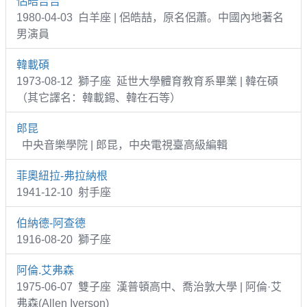
侶皓吉吉
1980-04-03 白羊座 | 侶皓喆，原名侶蕭。中國內地著名
男演員
韓載碩
1973-08-12 獅子座 延世大學體育教育系畢業 | 韓在碩
（其它譯名：韓載錫、韓在石等）
郎昆
中央音樂學院 | 郎昆，中央電視臺高級編輯
菲奧紐拉-弗拉納根
1941-12-10 射手座
伯納德-阿查德
1916-08-20 獅子座
阿倫.艾弗森
1975-06-07 雙子座 漢普頓高中、喬治敦大學 | 阿倫·艾
弗森(Allen Iverson)