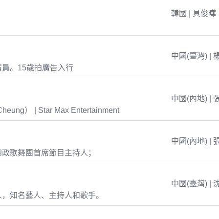
韓國 | 具俊曄
中國(臺灣) | 
員。15歲拍廣告入行
中國(內地) | 
eung） | Star Max Entertainment
中國(內地) | 
總政歌舞團首席節目主持人；
中國(臺灣) | 
人，知名藝人、主持人和歌手。