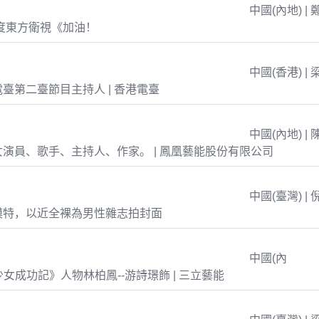
中國(內地) | 
年度東方衛視《加油！
中國(香港) | 
臺第二臺節目主持人 | 香港電臺
中國(內地) | 
演員、歌手、主持人、作家。 | 鳳凰藝能股份有限公司
中國(臺灣) | 
模特，以近全裸為男性雜志拍封面
中國(內
島少女成功記》人物林柏鳳--游詩璟飾 | 三立藝能