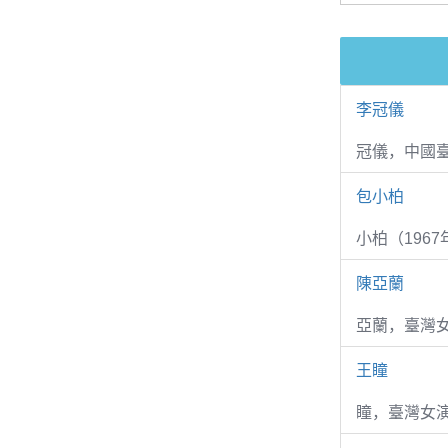
李冠儀
冠儀，中國
包小柏
小柏（1967
陳亞蘭
亞蘭，臺灣
王瞳
瞳，臺灣女演