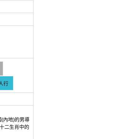
人行
(內地)的男導
，是十二生肖中的