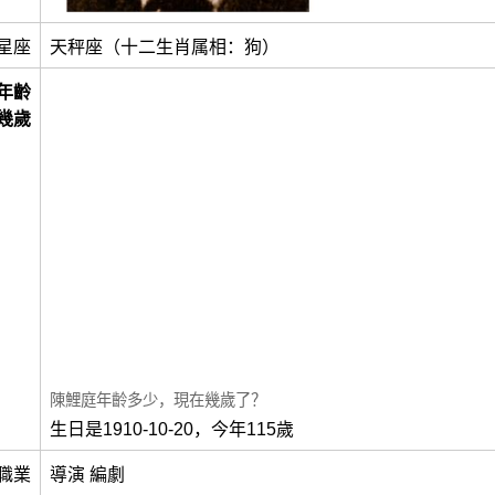
星座
天秤座（十二生肖属相：狗）
年齡
幾歲
陳鯉庭年齡多少，現在幾歲了？
生日是1910-10-20，今年115歲
職業
導演 編劇