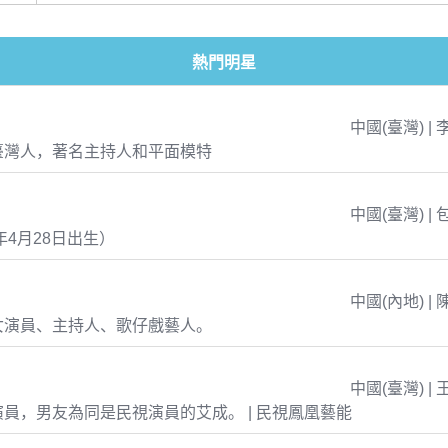
熱門明星
中國(臺灣) | 
臺灣人，著名主持人和平面模特
中國(臺灣) | 
年4月28日出生）
中國(內地) | 
女演員、主持人、歌仔戲藝人。
中國(臺灣) | 
員，男友為同是民視演員的艾成。 | 民視鳳凰藝能