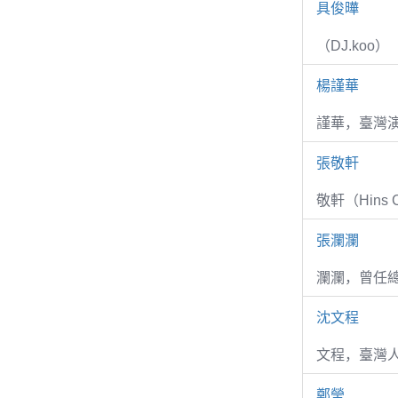
具俊曄
（DJ.koo）
楊謹華
謹華，臺灣演
張敬軒
敬軒（Hins Ch
張瀾瀾
瀾瀾，曾任
沈文程
文程，臺灣
鄭瑩