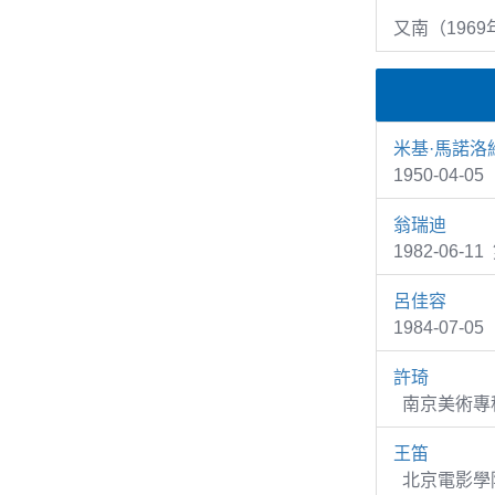
又南（1969
米基·馬諾洛
1950-04-0
翁瑞迪
1982-06
呂佳容
1984-07
許琦
南京美術專科
王笛
北京電影學院