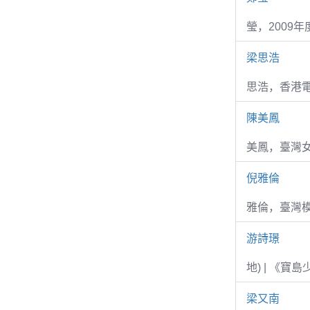
瑩，2009
梁思浩
思浩，香港電
陳美鳳
美鳳，臺灣女
倪雅倫
雅倫，臺灣
游詩璟
地) | 《寶
梁又南