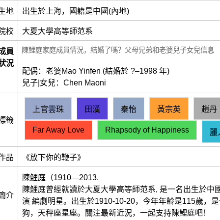
生地
出生於上海，國籍是中國(內地)
院校
大夏大學高等師范系
陳鯉庭家庭成員情況，結婚了嗎？父母兄弟和老婆兒子女兒信息
成員
狀況
配偶：老婆Mao Yinfen (結婚於 ?–1998 年)
兒子|女兒：Chen Maoni
上官雲珠
田漢
秦怡
黃宗英
趙丹
標籤
Far Away Love
Rhapsody of Happiness
麗
作品
《放下你的鞭子》
陳鯉庭（1910—2013.
陳鯉庭曾經就讀於大夏大學高等師范系, 是一名出生於中國
簡介
演 編劇明星。出生於1910-10-20，今年年齡是115歲
狗，天秤座星座。關注最新近況，一起支持陳鯉庭吧！