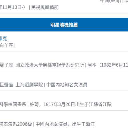
中國(臺灣) | 
年11月13日-） | 民視鳳凰藝能
明星隨機推薦
維克
5 白羊座 |
-11 雙子座 國立政治大學廣播電視學系研究所 | 阿本（1982年6月1
-05 巨蟹座 上海戲劇學院 | 中國內地知名女演員
學校國畫系 | 許琦，1917年3月26日出生于江蘇省江陰
表演系2006級 | 中國內地女演員，出生于浙江