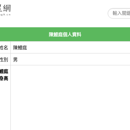
陳鯉庭個人資料
姓名
陳鯉庭
性別
男
鯉庭
身高