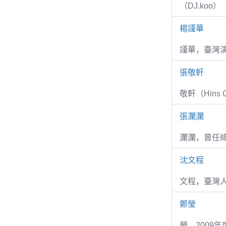
（DJ.koo）
楊謹華
謹華，臺灣演
張敬軒
敬軒（Hins Ch
張瀾瀾
瀾瀾，曾任
沈文程
文程，臺灣
鄭瑩
瑩，2009