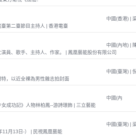
中國(香港) | 
臺第二臺節目主持人 | 香港電臺
中國(內地) | 
演員、歌手、主持人、作家。 | 鳳凰藝能股份有限公司
中國(臺灣) | 
模特，以近全裸為男性雜志拍封面
中國(內
島少女成功記》人物林柏鳳--游詩璟飾 | 三立藝能
中國(臺灣) | 
年11月13日-） | 民視鳳凰藝能