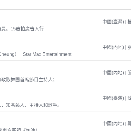
中國(臺灣) | 
員。15歲拍廣告入行
中國(內地) | 
eung） | Star Max Entertainment
中國(內地) | 
總政歌舞團首席節目主持人；
中國(臺灣) | 
人，知名藝人、主持人和歌手。
中國(內地) | 
年度東方衛視《加油！