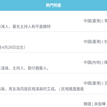
熱門明星
中國(臺灣) | 
臺灣人，著名主持人和平面模特
中國(臺灣) | 
年4月28日出生）
中國(內地) | 
女演員、主持人、歌仔戲藝人。
中國(臺灣) | 
員，男友為同是民視演員的艾成。 | 民視鳳凰藝能
韓國 | 具俊曄