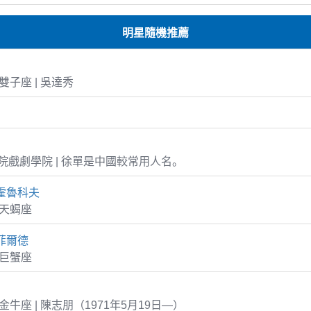
明星隨機推薦
5 雙子座 | 吳達秀
戲劇學院 | 徐單是中國較常用人名。
霍魯科夫
0 天蝎座
菲爾德
4 巨蟹座
19 金牛座 | 陳志朋（1971年5月19日—）