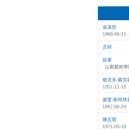
吳達庶
1968-06-1
吉祥
徐單
山東藝術學院
維克多-蘇克
1951-11-1
謝里-斯特林
1967-06-2
陳志朋
1971-05-