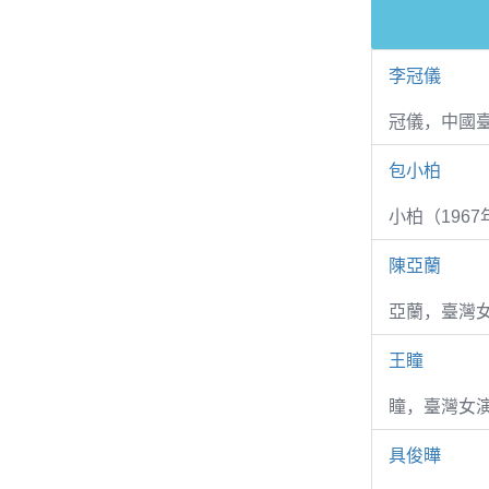
李冠儀
冠儀，中國
包小柏
小柏（1967
陳亞蘭
亞蘭，臺灣
王瞳
瞳，臺灣女演
具俊曄