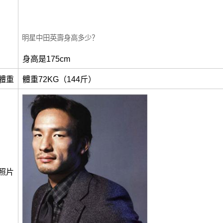
明星中田英壽身高多少？
身高是175cm
體重
體重72KG（144斤）
照片