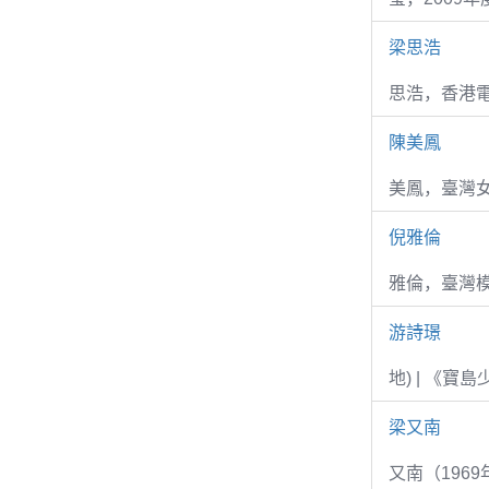
梁思浩
思浩，香港電
陳美鳳
美鳳，臺灣女
倪雅倫
雅倫，臺灣
游詩璟
地) | 《寶
梁又南
又南（1969