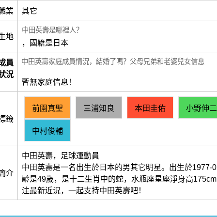
職業
其它
中田英壽是哪裡人？
生地
，國籍是日本
中田英壽家庭成員情況，結婚了嗎？父母兄弟和老婆兒女信息
成員
狀況
暫無家庭信息！
前園真聖
三浦知良
本田圭佑
小野伸二
標籤
中村俊輔
中田英壽，足球運動員
中田英壽是一名出生於日本的男其它明星。出生於1977-01
簡介
齡是49歲，是十二生肖中的蛇，水瓶座星座淨身高175cm
注最新近況，一起支持中田英壽吧！