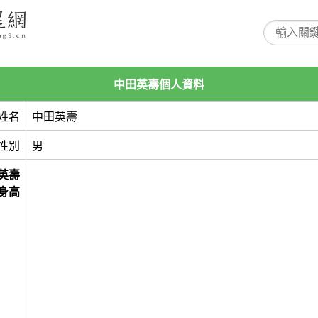
中田英壽個人資料
姓名
中田英壽
性別
男
英壽
身高