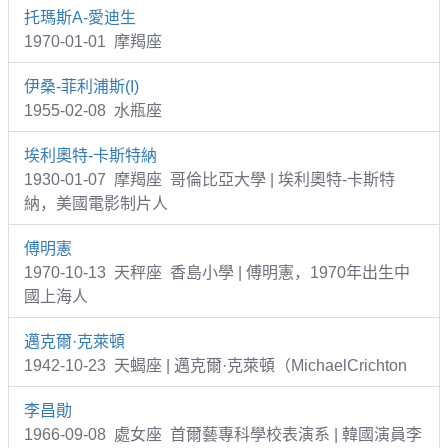
托瑪斯A-愛迪生
1970-01-01 摩羯座
伊桑-菲利浦斯(I)
1955-02-08 水瓶座
埃利奧特-卡斯特納
1930-01-07 摩羯座 哥倫比亞大學 | 埃利奧特-卡斯特
納，美國電影制片人
傅明憲
1970-10-13 天秤座 香島小學 | 傅明憲，1970年出生中
國上海人
邁克爾·克萊頓
1942-10-23 天蝎座 | 邁克爾·克萊頓（MichaelCrichton
李昌勛
1966-09-08 處女座 首爾藝專科學校表演系 | 韓國演員李