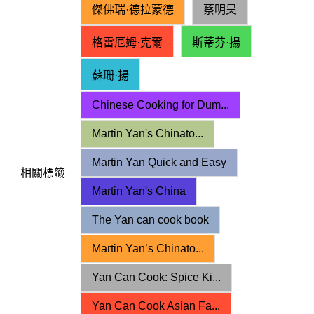
傑佛瑞·德拉蒙德
蔡明昊
格雷厄姆·克爾
斯蒂芬·揚
蘇珊·揚
Chinese Cooking for Dum...
Martin Yan's Chinato...
Martin Yan Quick and Easy
相關標籤
Martin Yan's China
The Yan can cook book
Martin Yan’s Chinato...
Yan Can Cook: Spice Ki...
Yan Can Cook Asian Fa...