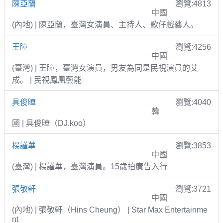
陳亞蘭
瀏覽:4813
中國
(內地) | 陳亞蘭，臺灣女演員、主持人、歌仔戲藝人。
王瞳
瀏覽:4256
中國
(臺灣) | 王瞳，臺灣女演員，男友為同是民視演員的艾
成。 | 民視鳳凰藝能
具俊曄
瀏覽:4040
韓
國 | 具俊曄（DJ.koo）
楊謹華
瀏覽:3853
中國
(臺灣) | 楊謹華，臺灣演員。15歲拍廣告入行
張敬軒
瀏覽:3721
中國
(內地) | 張敬軒（Hins Cheung） | Star Max Entertainme
nt