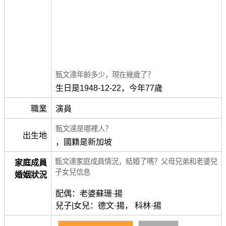
甄文達年齡多少，現在幾歲了？
生日是1948-12-22，今年77歲
職業
演員
甄文達是哪裡人？
出生地
，國籍是新加坡
甄文達家庭成員情況，結婚了嗎？父母兄弟和老婆兒
家庭成員
子女兒信息
婚姻狀況
配偶：老婆蘇珊·揚
兒子|女兒：德文·揚， 科林·揚