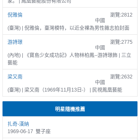
家。 | 鳳凰藝能股份有限公司
倪雅倫
瀏覽:2812
中國
(臺灣) | 倪雅倫，臺灣模特，以近全裸為男性雜志拍封面
游詩璟
瀏覽:2775
中國
(內地) | 《寶島少女成功記》人物林柏鳳--游詩璟飾 | 三立
藝能
梁又南
瀏覽:2632
中國
(臺灣) | 梁又南（1969年11月13日-） | 民視鳳凰藝能
明星隨機推薦
扎奇-漢納
1969-06-17 雙子座