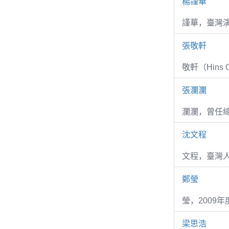
楊謹華
謹華，臺灣演
張敬軒
敬軒（Hins Ch
張瀾瀾
瀾瀾，曾任
沈文程
文程，臺灣
鄭瑩
瑩，2009
梁思浩