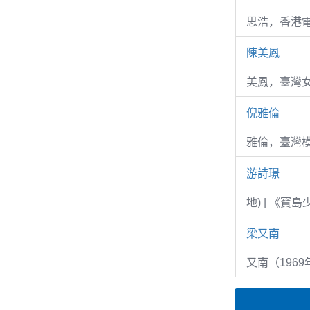
思浩，香港電
陳美鳳
美鳳，臺灣女
倪雅倫
雅倫，臺灣
游詩璟
地) | 《寶
梁又南
又南（1969