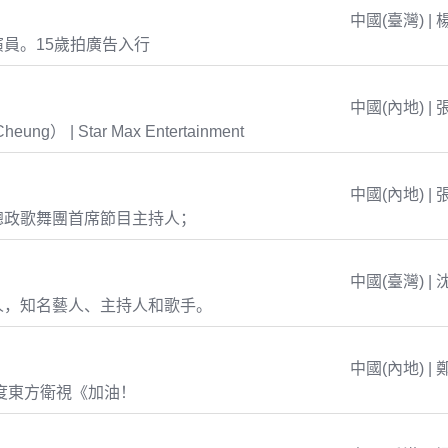
中國(臺灣) | 
員。15歲拍廣告入行
中國(內地) | 
eung） | Star Max Entertainment
中國(內地) | 
總政歌舞團首席節目主持人；
中國(臺灣) | 
人，知名藝人、主持人和歌手。
中國(內地) | 
年度東方衛視《加油！