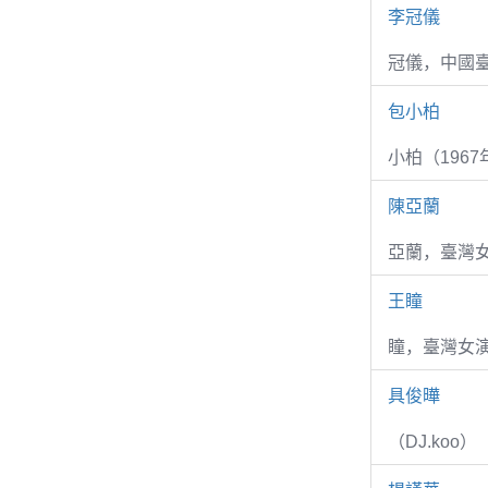
李冠儀
冠儀，中國
包小柏
小柏（1967
陳亞蘭
亞蘭，臺灣
王瞳
瞳，臺灣女演
具俊曄
（DJ.koo）