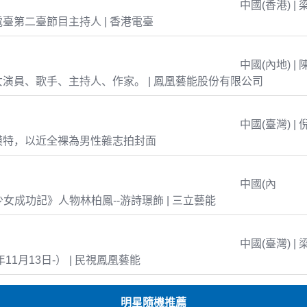
中國(香港) | 
臺第二臺節目主持人 | 香港電臺
中國(內地) | 
演員、歌手、主持人、作家。 | 鳳凰藝能股份有限公司
中國(臺灣) | 
模特，以近全裸為男性雜志拍封面
中國(內
島少女成功記》人物林柏鳳--游詩璟飾 | 三立藝能
中國(臺灣) | 
年11月13日-） | 民視鳳凰藝能
明星隨機推薦