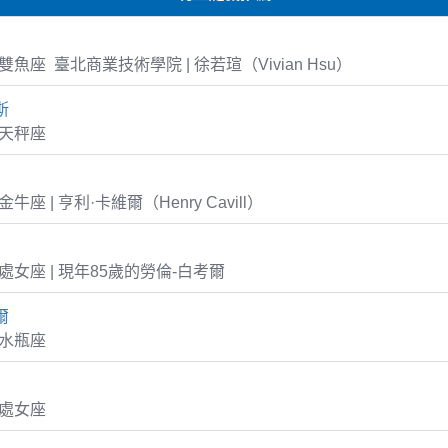
19 雙魚座 臺北商業技術學院 | 徐若瑄（Vivian Hsu）
斯
8 天秤座
5 金牛座 | 亨利·卡維爾（Henry Cavill）
16 處女座 | 現年85歲的勞倫-白考爾
爾
9 水瓶座
8 處女座