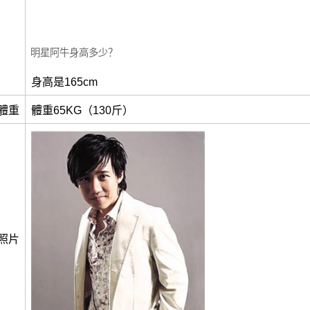
明星阿牛身高多少？
身高是165cm
體重
體重65KG（130斤）
照片