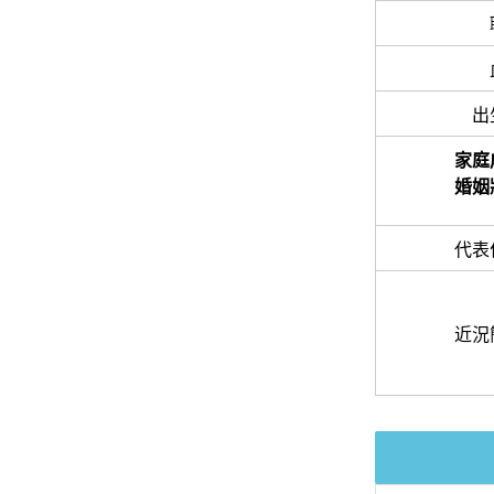
出
家庭
婚姻
代表
近況