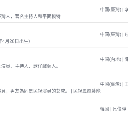
中國(臺灣) | 
臺灣人，著名主持人和平面模特
中國(臺灣) | 
年4月28日出生）
中國(內地) | 
女演員、主持人、歌仔戲藝人。
中國(臺灣) | 
員，男友為同是民視演員的艾成。 | 民視鳳凰藝能
韓國 | 具俊曄