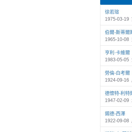
徐若瑄
1975-03-
伯爾-斯蒂爾
1965-10-0
亨利·卡維爾
1983-05-0
勞倫-白考爾
1924-09-
德懷特-利特
1947-02-0
錫德-西澤
1922-09-0