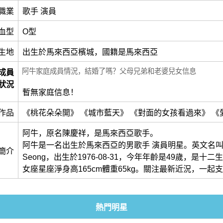
職業
歌手 演員
血型
O型
生地
出生於馬來西亞檳城，國籍是馬來西亞
阿牛家庭成員情況，結婚了嗎？父母兄弟和老婆兒女信息
成員
狀況
暫無家庭信息！
作品
《桃花朵朵開》 《城市藍天》 《對面的女孩看過來》 《
阿牛，原名陳慶祥，是馬來西亞歌手。
阿牛是一名出生於馬來西亞的男歌手 演員明星。英文名叫做Ta
簡介
Seong，出生於1976-08-31，今年年齡是49歲，是十
女座星座淨身高165cm體重65kg。關注最新近況，一起
熱門明星