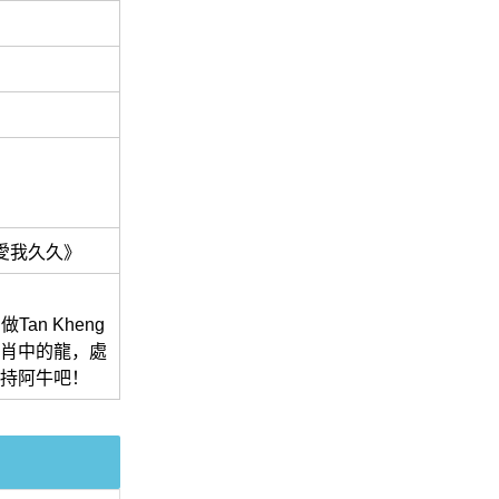
愛我久久》
n Kheng
二生肖中的龍，處
支持阿牛吧！