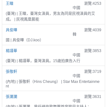
王瞳
瀏覽:4253
中國
(臺灣) | 王瞳，臺灣女演員，男友為同是民視演員的艾
成。 | 民視鳳凰藝能
具俊曄
瀏覽:4039
韓
國 | 具俊曄（DJ.koo）
楊謹華
瀏覽:3853
中國
(臺灣) | 楊謹華，臺灣演員。15歲拍廣告入行
張敬軒
瀏覽:3719
中國
(內地) | 張敬軒（Hins Cheung） | Star Max Entertainme
nt
張瀾瀾
瀏覽:3631
中國
(內地) | 張瀾瀾，曾任總政歌舞團首席節目主持人；