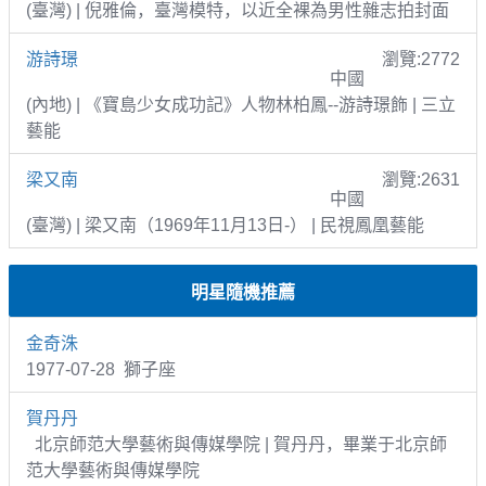
(臺灣) | 倪雅倫，臺灣模特，以近全裸為男性雜志拍封面
游詩璟
瀏覽:2772
中國
(內地) | 《寶島少女成功記》人物林柏鳳--游詩璟飾 | 三立
藝能
梁又南
瀏覽:2631
中國
(臺灣) | 梁又南（1969年11月13日-） | 民視鳳凰藝能
明星隨機推薦
金奇洙
1977-07-28 獅子座
賀丹丹
北京師范大學藝術與傳媒學院 | 賀丹丹，畢業于北京師
范大學藝術與傳媒學院