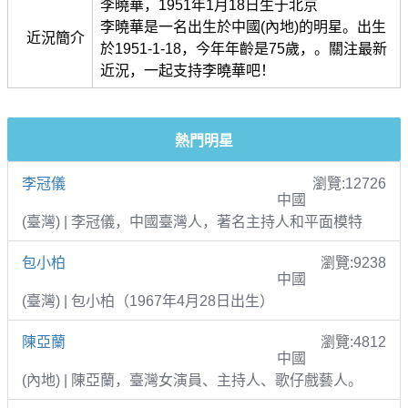
李曉華，1951年1月18日生于北京
李曉華是一名出生於中國(內地)的明星。出生
近況簡介
於1951-1-18，今年年齡是75歲，。關注最新
近況，一起支持李曉華吧！
熱門明星
李冠儀
瀏覽:12726
中國
(臺灣) | 李冠儀，中國臺灣人，著名主持人和平面模特
包小柏
瀏覽:9238
中國
(臺灣) | 包小柏（1967年4月28日出生）
陳亞蘭
瀏覽:4812
中國
(內地) | 陳亞蘭，臺灣女演員、主持人、歌仔戲藝人。