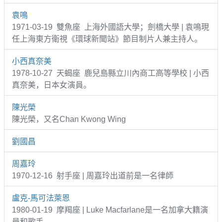
袁鳴
1971-03-19 雙魚座 上海外國語大學；劍橋大學 | 袁鳴現
任上海東方衛視《環球新聞站》節目制片人兼主持人。
小西真奈美
1978-10-27 天蝎座 鹿兒島縣立川內商工高等學校 | 小西
真奈美，日本女演員。
陳光榮
陳光榮，又名Chan Kwong Wing
劉國昌
周嘉玲
1970-12-16 射手座 | 周嘉玲出道前是一名律師
盧克-馬可法萊恩
1980-01-19 摩羯座 | Luke Macfarlane是一名加拿大籍演
員和歌手