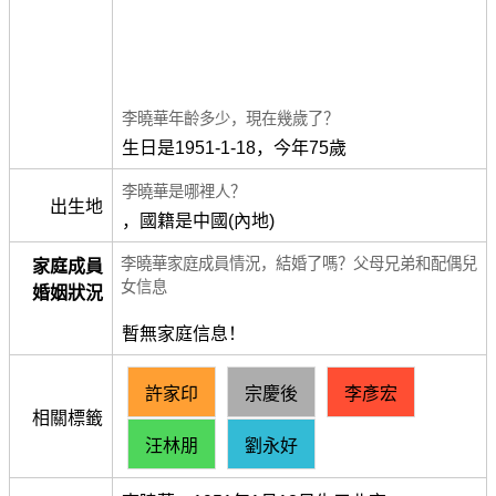
李曉華年齡多少，現在幾歲了？
生日是1951-1-18，今年75歲
李曉華是哪裡人？
出生地
，國籍是中國(內地)
李曉華家庭成員情況，結婚了嗎？父母兄弟和配偶兒
家庭成員
女信息
婚姻狀況
暫無家庭信息！
許家印
宗慶後
李彥宏
相關標籤
汪林朋
劉永好