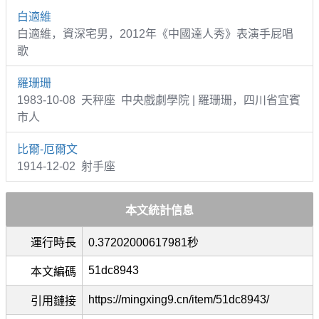
白適維
白適維，資深宅男，2012年《中國達人秀》表演手屁唱
歌
羅珊珊
1983-10-08 天秤座 中央戲劇學院 | 羅珊珊，四川省宜賓
市人
比爾-厄爾文
1914-12-02 射手座
本文統計信息
運行時長
0.37202000617981秒
51dc8943
本文編碼
https://mingxing9.cn/item/51dc8943/
引用鏈接