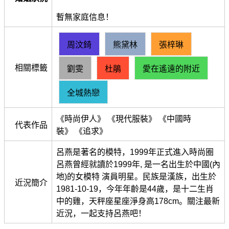
暫無家庭信息！
周汶錡
熊黛林
張梓琳
相關標籤
劉雯
杜鵑
愛在遙遠的附近
全城熱戀
《時尚伊人》 《現代服裝》 《中國時
代表作品
裝》 《追求》
呂燕是著名的模特，1999年正式進入時尚圈
呂燕曾經就讀於1999年, 是一名出生於中國(內
地)的女模特 演員明星。民族是漢族，出生於
近況簡介
1981-10-19，今年年齡是44歲，是十二生肖
中的雞，天秤座星座淨身高178cm。關注最新
近況，一起支持呂燕吧！