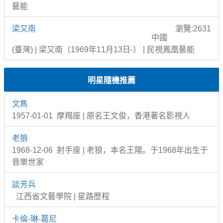
藝能
梁又南
瀏覽:2631
中國
(臺灣) | 梁又南（1969年11月13日-） | 民視鳳凰藝能
明星隨機推薦
文雋
1957-01-01 摩羯座 | 原名王文俊，香港著名影視人
老狼
1968-12-06 射手座 | 老狼，本名王陽。于1968年出生于
音樂世家
談芳兵
江西省文藝學院 | 星路歷程
卡倫-琳-葛尼