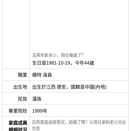
呂燕年齡多少，現在幾歲了？
生日是1981-10-19，今年44歲
職業
模特 演員
出生地
出生於江西 德安，國籍是中國(內地)
民族
漢族
畢業院校
1999年
呂燕家庭成員情況，結婚了嗎？父母兄弟和老公兒女
家庭成員
信息
婚姻狀況