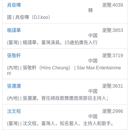
具俊曄
瀏覽:4039
韓
國 | 具俊曄（DJ.koo）
楊謹華
瀏覽:3853
中國
(臺灣) | 楊謹華，臺灣演員。15歲拍廣告入行
張敬軒
瀏覽:3719
中國
(內地) | 張敬軒（Hins Cheung） | Star Max Entertainme
nt
張瀾瀾
瀏覽:3631
中國
(內地) | 張瀾瀾，曾任總政歌舞團首席節目主持人；
沈文程
瀏覽:2996
中國
(臺灣) | 沈文程，臺灣人，知名藝人、主持人和歌手。