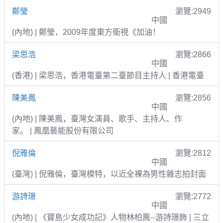
鄭瑩
瀏覽:2949
中國
(內地) | 鄭瑩，2009年度東方衛視《加油！
梁思浩
瀏覽:2866
中國
(香港) | 梁思浩，香港電臺第二臺節目主持人 | 香港電臺
陳美鳳
瀏覽:2856
中國
(內地) | 陳美鳳，臺灣女演員、歌手、主持人、作
家。 | 鳳凰藝能股份有限公司
倪雅倫
瀏覽:2812
中國
(臺灣) | 倪雅倫，臺灣模特，以近全裸為男性雜志拍封面
游詩璟
瀏覽:2772
中國
(內地) | 《寶島少女成功記》人物林柏鳳--游詩璟飾 | 三立