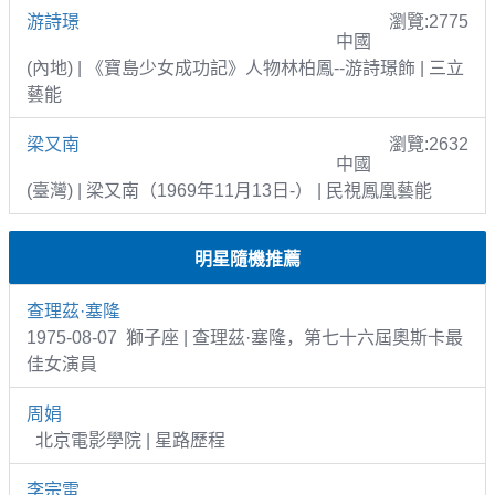
游詩璟
瀏覽:2775
中國
(內地) | 《寶島少女成功記》人物林柏鳳--游詩璟飾 | 三立
藝能
梁又南
瀏覽:2632
中國
(臺灣) | 梁又南（1969年11月13日-） | 民視鳳凰藝能
明星隨機推薦
查理茲·塞隆
1975-08-07 獅子座 | 查理茲·塞隆，第七十六屆奧斯卡最
佳女演員
周娟
北京電影學院 | 星路歷程
李宗雷