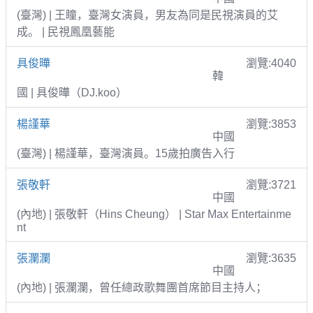
(臺灣) | 王瞳，臺灣女演員，男友為同是民視演員的艾
成。 | 民視鳳凰藝能
具俊曄
瀏覽:4040
韓
國 | 具俊曄（DJ.koo）
楊謹華
瀏覽:3853
中國
(臺灣) | 楊謹華，臺灣演員。15歲拍廣告入行
張敬軒
瀏覽:3721
中國
(內地) | 張敬軒（Hins Cheung） | Star Max Entertainme
nt
張瀾瀾
瀏覽:3635
中國
(內地) | 張瀾瀾，曾任總政歌舞團首席節目主持人；