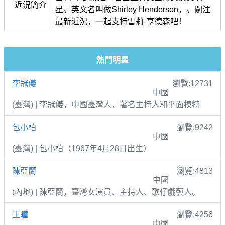
近況簡介
星。英文名叫做Shirley Henderson，。關注
最新近況，一起支持雪莉-亨德森吧！
熱門明星
李冠儀
瀏覽:12731
中國
(臺灣) | 李冠儀，中國臺灣人，著名主持人和平面模特
包小柏
瀏覽:9242
中國
(臺灣) | 包小柏（1967年4月28日出生）
陳亞蘭
瀏覽:4813
中國
(內地) | 陳亞蘭，臺灣女演員、主持人、歌仔戲藝人。
王瞳
瀏覽:4256
中國