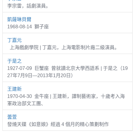
李宗雷，話劇演員。
凱薩琳貝爾
1968-08-14 獅子座
丁嘉元
上海戲劇學院 | 丁嘉元，上海電影制片廠二級演員。
于是之
1927-07-09 巨蟹座 曾就讀北京大學西語系 | 于是之（19
27年7月9日—2013年1月20日）
王建新
1970-04-30 金牛座 | 王建新，譯制藝術家，十歲考入海
軍政治部文工團、
蕓萱
發燒天碟《如意娘》經過 4 個月的精心策劃制作