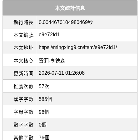
本文統計信息
執行時長
0.0044670104980469秒
e9e72fd1
本文編號
https://mingxing9.cn/item/e9e72fd1/
本文地址
本文核心
雪莉-亨德森
2026-07-11 01:26:08
更新時間
推薦次數
57次
漢字字數
585個
字母字數
96個
數字字數
0個
其他字數
76個