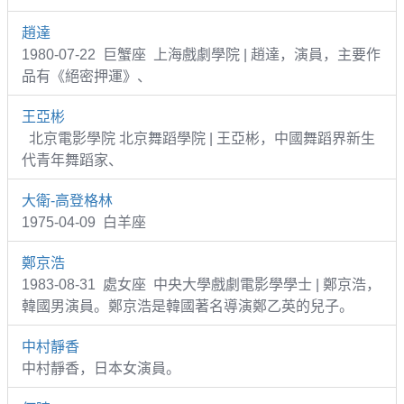
趙達
1980-07-22 巨蟹座 上海戲劇學院 | 趙達，演員，主要作
品有《絕密押運》、
王亞彬
北京電影學院 北京舞蹈學院 | 王亞彬，中國舞蹈界新生
代青年舞蹈家、
大衛-高登格林
1975-04-09 白羊座
鄭京浩
1983-08-31 處女座 中央大學戲劇電影學學士 | 鄭京浩，
韓國男演員。鄭京浩是韓國著名導演鄭乙英的兒子。
中村靜香
中村靜香，日本女演員。