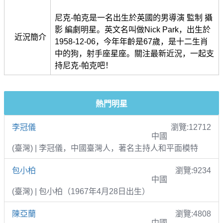
尼克-帕克是一名出生於英國的男導演 監制 攝
影 編劇明星。英文名叫做Nick Park，出生於
近況簡介
1958-12-06，今年年齡是67歲，是十二生肖
中的狗，射手座星座。關注最新近況，一起支
持尼克-帕克吧！
熱門明星
李冠儀
瀏覽:12712
中國
(臺灣) | 李冠儀，中國臺灣人，著名主持人和平面模特
包小柏
瀏覽:9234
中國
(臺灣) | 包小柏（1967年4月28日出生）
陳亞蘭
瀏覽:4808
中國