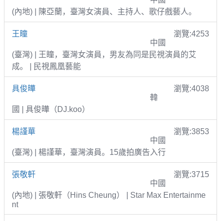
(內地) | 陳亞蘭，臺灣女演員、主持人、歌仔戲藝人。
王瞳
瀏覽:4253
中國
(臺灣) | 王瞳，臺灣女演員，男友為同是民視演員的艾
成。 | 民視鳳凰藝能
具俊曄
瀏覽:4038
韓
國 | 具俊曄（DJ.koo）
楊謹華
瀏覽:3853
中國
(臺灣) | 楊謹華，臺灣演員。15歲拍廣告入行
張敬軒
瀏覽:3715
中國
(內地) | 張敬軒（Hins Cheung） | Star Max Entertainme
nt