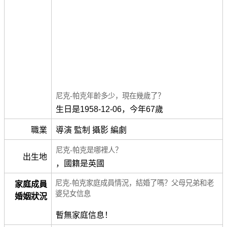
尼克-帕克年齡多少，現在幾歲了？
生日是1958-12-06，今年67歲
職業
導演 監制 攝影 編劇
尼克-帕克是哪裡人？
出生地
，國籍是英國
尼克-帕克家庭成員情況，結婚了嗎？父母兄弟和老
家庭成員
婆兒女信息
婚姻狀況
暫無家庭信息！