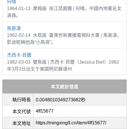
何晴
1964-01-13 摩羯座 浙江昆劇團 | 何晴，中國內地著名女
演員。
馬景濤
1962-02-14 水瓶座 臺灣世新廣播電視科大專 | 馬景濤，
影迷昵稱他為“小馬哥”。
杰西卡·貝爾
1982-03-03 雙魚座 | 杰西卡·貝爾（Jessica Biel）1982
年3月3日出生于美國明尼蘇達州
本文統計信息
執行時長
0.0048010349273682秒
4ff15677
本文代號
https://mingxing9.cn/item/4ff15677/
本文地址