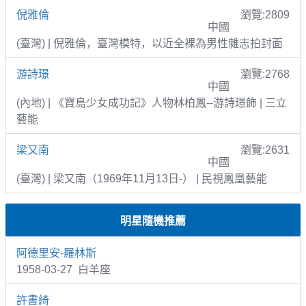
倪雅倫
瀏覽:2809
中國
(臺灣) | 倪雅倫，臺灣模特，以近全裸為男性雜志拍封面
游詩璟
瀏覽:2768
中國
(內地) | 《寶島少女成功記》人物林柏鳳--游詩璟飾 | 三立
藝能
梁又南
瀏覽:2631
中國
(臺灣) | 梁又南（1969年11月13日-） | 民視鳳凰藝能
明星隨機推薦
阿德里安-羅林斯
1958-03-27 白羊座
許書綺