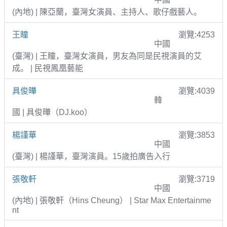
(內地) | 陳亞蘭，臺灣女演員、主持人、歌仔戲藝人。
王瞳
瀏覽:4253
中國
(臺灣) | 王瞳，臺灣女演員，男友為同是民視演員的艾
成。 | 民視鳳凰藝能
具俊曄
瀏覽:4039
韓
國 | 具俊曄（DJ.koo）
楊謹華
瀏覽:3853
中國
(臺灣) | 楊謹華，臺灣演員。15歲拍廣告入行
張敬軒
瀏覽:3719
中國
(內地) | 張敬軒（Hins Cheung） | Star Max Entertainme
nt