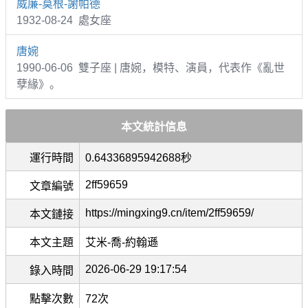
威廉-莫根-謝帕德
1932-08-24 處女座
唐婉
1990-06-06 雙子座 | 唐婉，模特、演員，代表作《亂世
孽緣》。
本文統計信息
運行時間
0.64336895942688秒
2ff59659
文章編號
https://mingxing9.cn/item/2ff59659/
本文鏈接
本文主題
艾米-喬-約翰遜
2026-06-29 19:17:54
錄入時間
點擊次數
72次