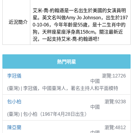
艾米-喬-約翰遜是一名出生於美國的女演員明
星。英文名叫做Amy Jo Johnson，出生於197
近況簡介
0-10-06，今年年齡是55歲，是十二生肖中的
狗，天秤座星座淨身高158cm。關注最新近
況，一起支持艾米-喬-約翰遜吧！
熱門明星
李冠儀
瀏覽:12726
中國
(臺灣) | 李冠儀，中國臺灣人，著名主持人和平面模特
包小柏
瀏覽:9238
中國
(臺灣) | 包小柏（1967年4月28日出生）
陳亞蘭
瀏覽:4812
中國