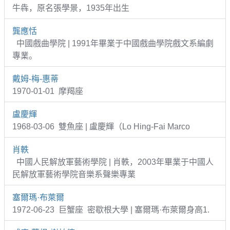
牛犇，原名張學景，1935年出生
龔應恬
中國戲曲學院 | 1991年畢業于中國戲曲學院戲文系編劇
專業。
戴姆-梅-惠蒂
1970-01-01 摩羯座
盧慶輝
1968-03-06 雙魚座 | 盧慶輝（Lo Hing-Fai Marco
肖軼
中國人民解放軍藝術學院 | 肖軼，2003年畢業于中國人
民解放軍藝術學院音樂系聲樂專業
塞爾瑪·布萊爾
1972-06-23 巨蟹座 密歇根大學 | 塞爾瑪·布萊爾身高1.