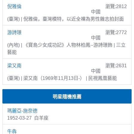
倪雅倫
瀏覽:2812
中國
(臺灣) | 倪雅倫，臺灣模特，以近全裸為男性雜志拍封面
游詩璟
瀏覽:2772
中國
(內地) | 《寶島少女成功記》人物林柏鳳--游詩璟飾 | 三立
藝能
梁又南
瀏覽:2631
中國
(臺灣) | 梁又南（1969年11月13日-） | 民視鳳凰藝能
明星隨機推薦
瑪麗亞-施奈德
1952-03-27 白羊座
牛犇