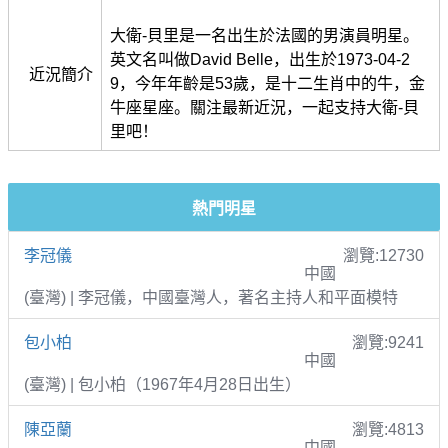
大衛-貝里是一名出生於法國的男演員明星。
英文名叫做David Belle，出生於1973-04-2
近況簡介
9，今年年齡是53歲，是十二生肖中的牛，金
牛座星座。關注最新近況，一起支持大衛-貝
里吧！
熱門明星
李冠儀
瀏覽:12730
中國
(臺灣) | 李冠儀，中國臺灣人，著名主持人和平面模特
包小柏
瀏覽:9241
中國
(臺灣) | 包小柏（1967年4月28日出生）
陳亞蘭
瀏覽:4813
中國