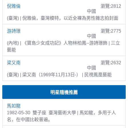
倪雅倫
瀏覽:2812
中國
(臺灣) | 倪雅倫，臺灣模特，以近全裸為男性雜志拍封面
游詩璟
瀏覽:2775
中國
(內地) | 《寶島少女成功記》人物林柏鳳--游詩璟飾 | 三立
藝能
梁又南
瀏覽:2632
中國
(臺灣) | 梁又南（1969年11月13日-） | 民視鳳凰藝能
明星隨機推薦
馬如龍
1982-05-30 雙子座 臺灣藝術大學 | 馬如龍，多用于人
名，在中國比較普遍。