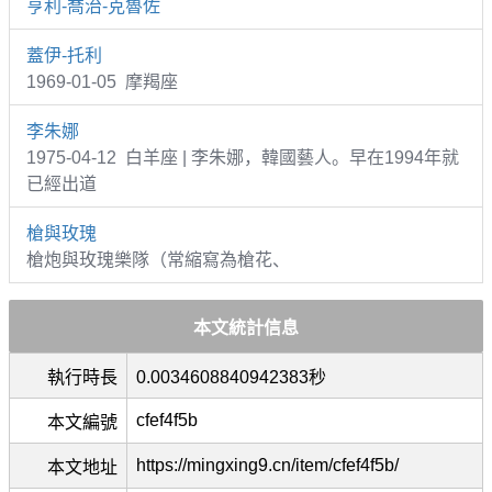
亨利-喬治-克魯佐
蓋伊-托利
1969-01-05 摩羯座
李朱娜
1975-04-12 白羊座 | 李朱娜，韓國藝人。早在1994年就
已經出道
槍與玫瑰
槍炮與玫瑰樂隊（常縮寫為槍花、
本文統計信息
執行時長
0.0034608840942383秒
cfef4f5b
本文編號
https://mingxing9.cn/item/cfef4f5b/
本文地址