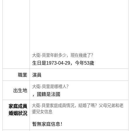
大衛-貝里年齡多少，現在幾歲了？
生日是1973-04-29，今年53歲
職業
演員
大衛-貝里是哪裡人？
出生地
，國籍是法國
大衛-貝里家庭成員情況，結婚了嗎？父母兄弟和老
家庭成員
婆兒女信息
婚姻狀況
暫無家庭信息！