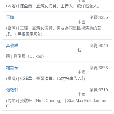
(內地) | 陳亞蘭，臺灣女演員、主持人、歌仔戲藝人。
王瞳
瀏覽:4255
中國
(臺灣) | 王瞳，臺灣女演員，男友為同是民視演員的艾
成。 | 民視鳳凰藝能
具俊曄
瀏覽:4040
韓
國 | 具俊曄（DJ.koo）
楊謹華
瀏覽:3853
中國
(臺灣) | 楊謹華，臺灣演員。15歲拍廣告入行
張敬軒
瀏覽:3719
中國
(內地) | 張敬軒（Hins Cheung） | Star Max Entertainme
nt