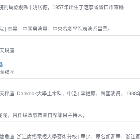
附屬話劇系 | 姚居德，1957年出生于遼寧省營口市蓋縣
 | 秦昊，中國男演員，中央戲劇學院表演系畢業。
9 天蝎座
遜
1 摩羯座
-25 天秤座 Dankook大學土木科，中退 | 李鐘原，韓國演員。1988
張瀾瀾，曾任總政歌舞團首席節目主持人；
3-16 雙魚座 浙江廣播電視大學藝術分校 | 華少，原名胡喬華，浙