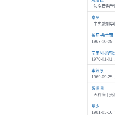
沈陽音樂學院
秦昊
中央戲劇學院
茱莉-弗舍爾
1967-10-2
南奈利-約翰
1970-01-0
李鐘原
1969-09
張瀾瀾
天秤座 | 
華少
1981-0