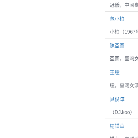
冠儀，中國
包小柏
小柏（1967
陳亞蘭
亞蘭，臺灣
王瞳
瞳，臺灣女演
具俊曄
（DJ.koo）
楊謹華