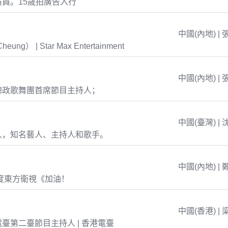
員。15歲拍廣告入行
中國(內地) | 
eung） | Star Max Entertainment
中國(內地) | 
總政歌舞團首席節目主持人；
中國(臺灣) | 
人，知名藝人、主持人和歌手。
中國(內地) | 
年度東方衛視《加油！
中國(香港) | 
臺第二臺節目主持人 | 香港電臺