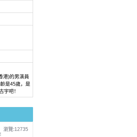
香港)的男演員
年年齡是45歲，是
古宇吧！
瀏覽:12735
李