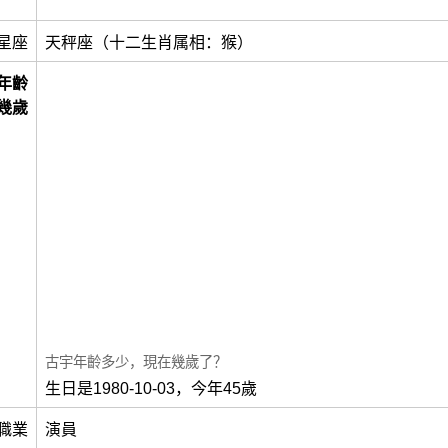
星座
天秤座（十二生肖属相：猴）
年齡
幾歲
古宇年齡多少，現在幾歲了？
生日是1980-10-03，今年45歲
職業
演員