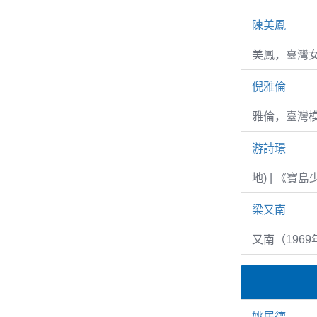
陳美鳳
美鳳，臺灣女
倪雅倫
雅倫，臺灣
游詩璟
地) | 《寶
梁又南
又南（1969
姚居德