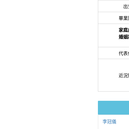
出
畢業
家庭
婚姻
代表
近況
李冠儀