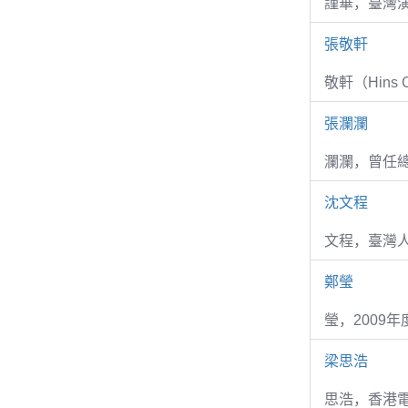
謹華，臺灣演
張敬軒
敬軒（Hins Ch
張瀾瀾
瀾瀾，曾任
沈文程
文程，臺灣
鄭瑩
瑩，2009
梁思浩
思浩，香港電