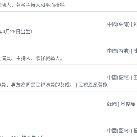
臺灣人，著名主持人和平面模特
中國(臺灣) | 
年4月28日出生）
中國(內地) | 
女演員、主持人、歌仔戲藝人。
中國(臺灣) | 
員，男友為同是民視演員的艾成。 | 民視鳳凰藝能
韓國 | 具俊曄
中國(臺灣) | 