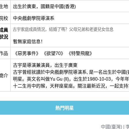
生地
出生於廣東，國籍是中國(香港)
院校
中央戲劇學院導演系
古宇家庭成員情況，結婚了嗎？父母兄弟和老婆兒女信息
成員
狀況
暫無家庭信息！
作品
《惡男事件》 《欲望70》 《特警飛龍》
古宇是導演兼演員，出生于廣東
古宇曾經就讀於中央戲劇學院導演系, 是一名出生於中國(
簡介
明星。英文名叫做Yu Gu (II)，出生於1980-10-03，今
十二生肖中的猴，天秤座星座。關注最新近況，一起支持
熱門明星
中國(臺灣) | 