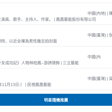
中國(內地) | 
演員、歌手、主持人、作家。 | 鳳凰藝能股份有限公司
中國(臺灣) | 
模特，以近全裸為男性雜志拍封面
中國(內
島少女成功記》人物林柏鳳--游詩璟飾 | 三立藝能
中國(臺灣) | 
年11月13日-） | 民視鳳凰藝能
明星隨機推薦