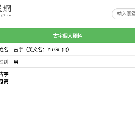
古宇個人資料
姓名
古宇（英文名：Yu Gu (II)）
性別
男
古宇
身高