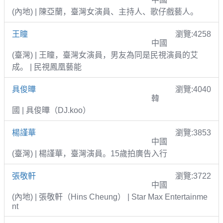
(內地) | 陳亞蘭，臺灣女演員、主持人、歌仔戲藝人。
王瞳
瀏覽:4258
中國
(臺灣) | 王瞳，臺灣女演員，男友為同是民視演員的艾
成。 | 民視鳳凰藝能
具俊曄
瀏覽:4040
韓
國 | 具俊曄（DJ.koo）
楊謹華
瀏覽:3853
中國
(臺灣) | 楊謹華，臺灣演員。15歲拍廣告入行
張敬軒
瀏覽:3722
中國
(內地) | 張敬軒（Hins Cheung） | Star Max Entertainme
nt