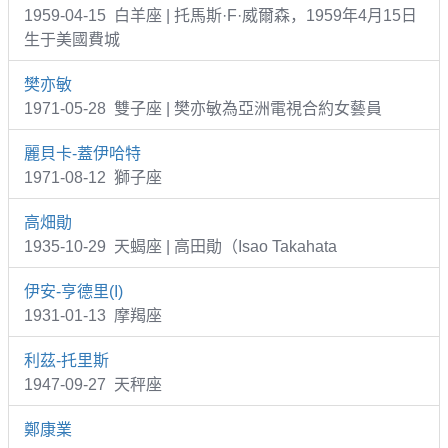
1959-04-15 白羊座 | 托馬斯·F·威爾森，1959年4月15日
生于美國費城
樊亦敏
1971-05-28 雙子座 | 樊亦敏為亞洲電視合約女藝員
麗貝卡-蓋伊哈特
1971-08-12 獅子座
高畑勛
1935-10-29 天蝎座 | 高田勛（Isao Takahata
伊安-亨德里(I)
1931-01-13 摩羯座
利茲-托里斯
1947-09-27 天秤座
鄭康業