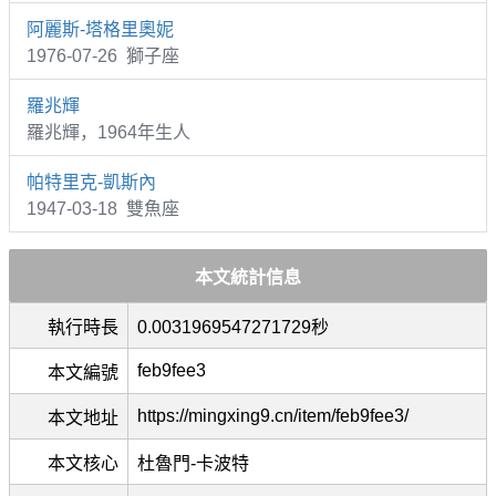
阿麗斯-塔格里奧妮
1976-07-26 獅子座
羅兆輝
羅兆輝，1964年生人
帕特里克-凱斯內
1947-03-18 雙魚座
本文統計信息
執行時長
0.0031969547271729秒
feb9fee3
本文編號
https://mingxing9.cn/item/feb9fee3/
本文地址
本文核心
杜魯門-卡波特