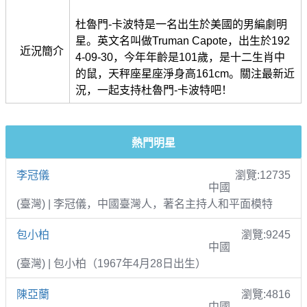
杜魯門-卡波特是一名出生於美國的男編劇明
星。英文名叫做Truman Capote，出生於192
近況簡介
4-09-30，今年年齡是101歲，是十二生肖中
的鼠，天秤座星座淨身高161cm。關注最新近
況，一起支持杜魯門-卡波特吧！
熱門明星
李冠儀
瀏覽:12735
中國
(臺灣) | 李冠儀，中國臺灣人，著名主持人和平面模特
包小柏
瀏覽:9245
中國
(臺灣) | 包小柏（1967年4月28日出生）
陳亞蘭
瀏覽:4816
中國