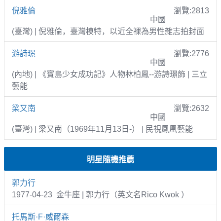
倪雅倫
瀏覽:2813
中國
(臺灣) | 倪雅倫，臺灣模特，以近全裸為男性雜志拍封面
游詩璟
瀏覽:2776
中國
(內地) | 《寶島少女成功記》人物林柏鳳--游詩璟飾 | 三立
藝能
梁又南
瀏覽:2632
中國
(臺灣) | 梁又南（1969年11月13日-） | 民視鳳凰藝能
明星隨機推薦
郭力行
1977-04-23 金牛座 | 郭力行（英文名Rico Kwok ）
托馬斯·F·威爾森