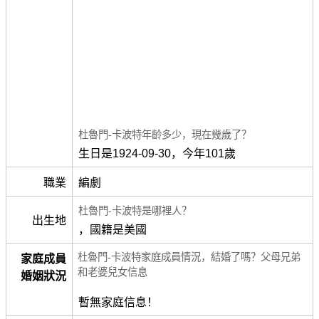
杜魯門-卡波特年齡多少，現在幾歲了？
生日是1924-09-30，今年101歲
職業
編劇
杜魯門-卡波特是哪裡人？
出生地
，國籍是美國
杜魯門-卡波特家庭成員情況，結婚了嗎？父母兄弟
家庭成員
和老婆兒女信息
婚姻狀況
暫無家庭信息！