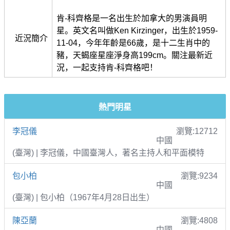
肯-科齊格是一名出生於加拿大的男演員明
星。英文名叫做Ken Kirzinger，出生於1959-
近況簡介
11-04，今年年齡是66歲，是十二生肖中的
豬，天蝎座星座淨身高199cm。關注最新近
況，一起支持肯-科齊格吧！
熱門明星
李冠儀
瀏覽:12712
中國
(臺灣) | 李冠儀，中國臺灣人，著名主持人和平面模特
包小柏
瀏覽:9234
中國
(臺灣) | 包小柏（1967年4月28日出生）
陳亞蘭
瀏覽:4808
中國