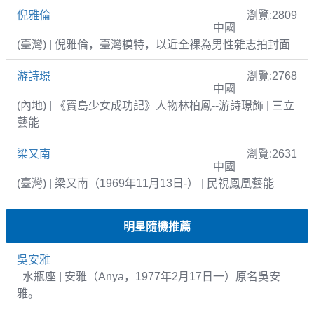
倪雅倫
瀏覽:2809
中國
(臺灣) | 倪雅倫，臺灣模特，以近全裸為男性雜志拍封面
游詩璟
瀏覽:2768
中國
(內地) | 《寶島少女成功記》人物林柏鳳--游詩璟飾 | 三立
藝能
梁又南
瀏覽:2631
中國
(臺灣) | 梁又南（1969年11月13日-） | 民視鳳凰藝能
明星隨機推薦
吳安雅
水瓶座 | 安雅（Anya，1977年2月17日一）原名吳安
雅。