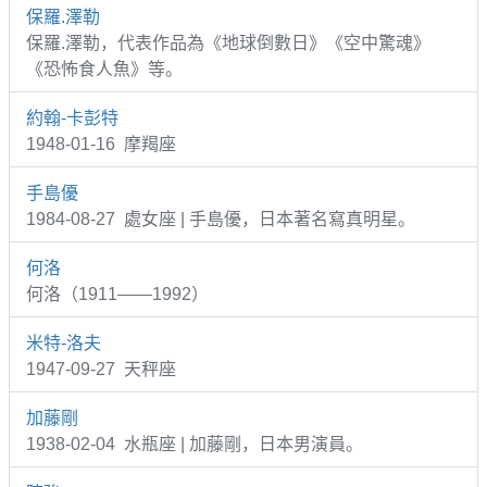
保羅.澤勒
保羅.澤勒，代表作品為《地球倒數日》《空中驚魂》
《恐怖食人魚》等。
約翰-卡彭特
1948-01-16 摩羯座
手島優
1984-08-27 處女座 | 手島優，日本著名寫真明星。
何洛
何洛（1911——1992）
米特-洛夫
1947-09-27 天秤座
加藤剛
1938-02-04 水瓶座 | 加藤剛，日本男演員。