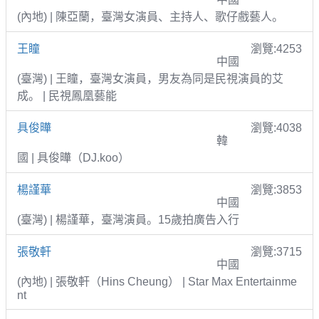
(內地) | 陳亞蘭，臺灣女演員、主持人、歌仔戲藝人。
王瞳
瀏覽:4253
中國
(臺灣) | 王瞳，臺灣女演員，男友為同是民視演員的艾
成。 | 民視鳳凰藝能
具俊曄
瀏覽:4038
韓
國 | 具俊曄（DJ.koo）
楊謹華
瀏覽:3853
中國
(臺灣) | 楊謹華，臺灣演員。15歲拍廣告入行
張敬軒
瀏覽:3715
中國
(內地) | 張敬軒（Hins Cheung） | Star Max Entertainme
nt