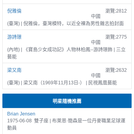
倪雅倫
瀏覽:2812
中國
(臺灣) | 倪雅倫，臺灣模特，以近全裸為男性雜志拍封面
游詩璟
瀏覽:2775
中國
(內地) | 《寶島少女成功記》人物林柏鳳--游詩璟飾 | 三立
藝能
梁又南
瀏覽:2632
中國
(臺灣) | 梁又南（1969年11月13日-） | 民視鳳凰藝能
明星隨機推薦
Brian Jensen
1975-06-08 雙子座 | 布萊恩·簡森是一位丹麥職業足球運
動員