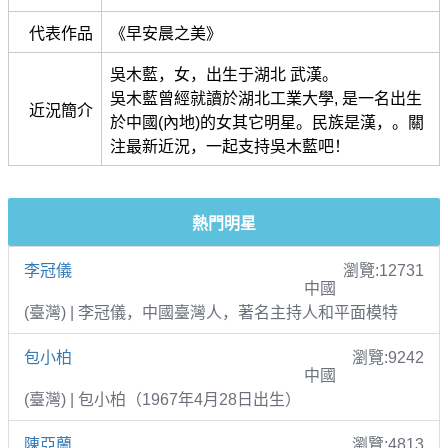
代表作品
《早安晨之美》
吳木藍，女，出生于湖北 武漢。
吳木藍曾經就讀於湖北工業大學, 是一名出生
近況簡介
於中國(內地)的女其它明星。民族是漢，。關
注最新近況，一起支持吳木藍吧！
熱門明星
李冠儀
瀏覽:12731
中國
(臺灣) | 李冠儀，中國臺灣人，著名主持人和平面模特
包小柏
瀏覽:9242
中國
(臺灣) | 包小柏（1967年4月28日出生）
陳亞蘭
瀏覽:4813