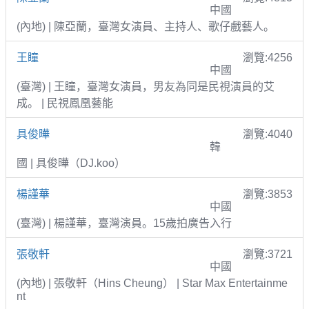
中國
(內地) | 陳亞蘭，臺灣女演員、主持人、歌仔戲藝人。
王瞳
瀏覽:4256
中國
(臺灣) | 王瞳，臺灣女演員，男友為同是民視演員的艾
成。 | 民視鳳凰藝能
具俊曄
瀏覽:4040
韓
國 | 具俊曄（DJ.koo）
楊謹華
瀏覽:3853
中國
(臺灣) | 楊謹華，臺灣演員。15歲拍廣告入行
張敬軒
瀏覽:3721
中國
(內地) | 張敬軒（Hins Cheung） | Star Max Entertainme
nt