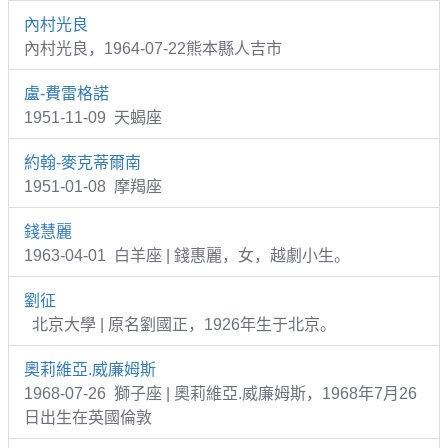
內村光良
內村光良，1964-07-22熊本縣人吉市
盧-費雷格諾
1951-11-09 天蝎座
約翰-麥克蒂爾南
1951-01-08 摩羯座
錢慧麗
1963-04-01 白羊座 | 錢惠麗，女，越劇小生。
劉征
北京大學 | 原名劉國正，1926年生于北京。
奧莉維亞.威廉姆斯
1968-07-26 獅子座 | 奧莉維亞.威廉姆斯，1968年7月26
日出生在英國倫敦