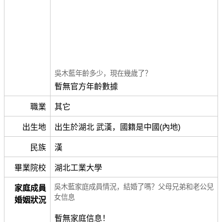
吳木藍年齡多少，現在幾歲了？
暫無官方年齡數據
職業
其它
出生地
出生於湖北 武漢，國籍是中國(內地)
民族
漢
畢業院校
湖北工業大學
吳木藍家庭成員情況，結婚了嗎？父母兄弟和老公兒
家庭成員
女信息
婚姻狀況
暫無家庭信息！