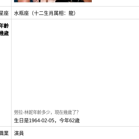
星座
水瓶座（十二生肖属相：龍）
年齡
幾歲
勞拉-林妮年齡多少，現在幾歲了？
生日是1964-02-05，今年62歲
職業
演員