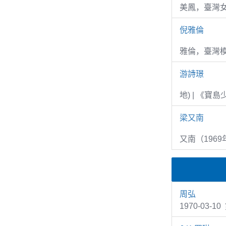
美鳳，臺灣女
倪雅倫
雅倫，臺灣
游詩璟
地) | 《寶
梁又南
又南（1969
周弘
1970-03-