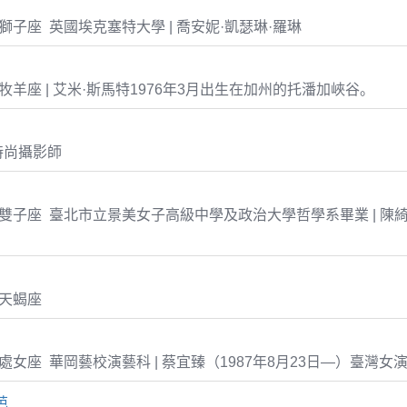
-31 獅子座 英國埃克塞特大學 | 喬安妮·凱瑟琳·羅琳
-26 牧羊座 | 艾米·斯馬特1976年3月出生在加州的托潘加峽谷。
時尚攝影師
6-06 雙子座 臺北市立景美女子高級中學及政治大學哲學系畢業 | 
1 天蝎座
-23 處女座 華岡藝校演藝科 | 蔡宜臻（1987年8月23日—）臺灣女
芭