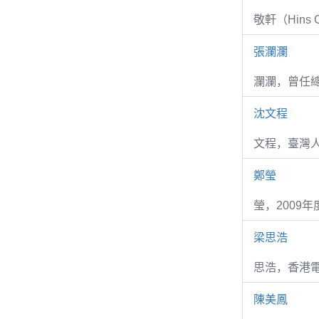
敬軒（Hins Ch
張瀾瀾
瀾瀾，曾任
沈文程
文程，臺灣
鄭瑩
瑩，2009
梁思浩
思浩，香港電
陳美鳳