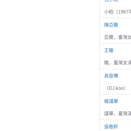
小柏（1967
陳亞蘭
亞蘭，臺灣
王瞳
瞳，臺灣女演
具俊曄
（DJ.koo）
楊謹華
謹華，臺灣演
張敬軒