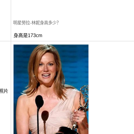
明星勞拉-林妮身高多少？
身高是173cm
照片