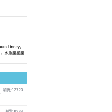
 Linney，
的龍，水瓶座星座
瀏覽:12720
李
瀏覽:9234