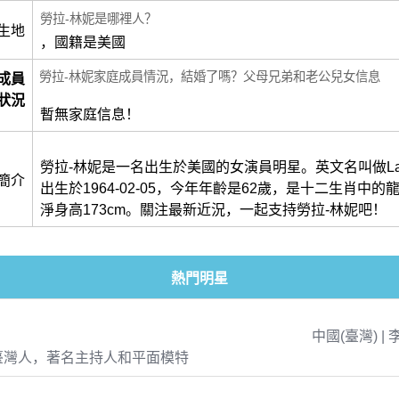
勞拉-林妮是哪裡人？
生地
，國籍是美國
勞拉-林妮家庭成員情況，結婚了嗎？父母兄弟和老公兒女信息
成員
狀況
暫無家庭信息！
勞拉-林妮是一名出生於美國的女演員明星。英文名叫做Laura
簡介
出生於1964-02-05，今年年齡是62歲，是十二生肖中
淨身高173cm。關注最新近況，一起支持勞拉-林妮吧！
熱門明星
中國(臺灣) | 
臺灣人，著名主持人和平面模特