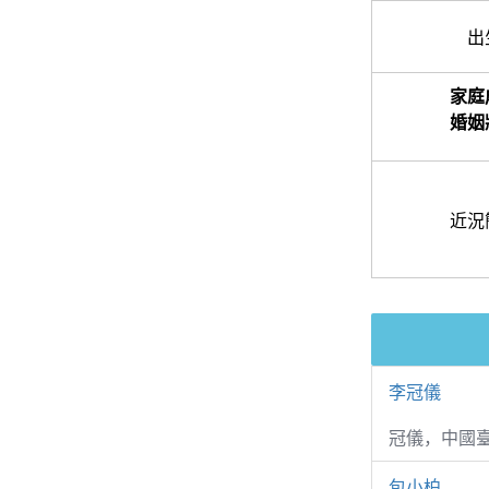
出
家庭
婚姻
近況
李冠儀
冠儀，中國
包小柏