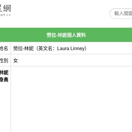
勞拉-林妮個人資料
姓名
勞拉-林妮（英文名：Laura Linney）
性別
女
-林妮
身高