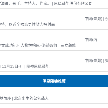
演員、歌手、主持人、作家。 | 鳳凰藝能股份有限公司
中國(臺灣) | 
模特，以近全裸為男性雜志拍封面
中國(內
島少女成功記》人物林柏鳳--游詩璟飾 | 三立藝能
中國(臺灣) | 
年11月13日-） | 民視鳳凰藝能
明星隨機推薦
10 雙魚座 | 北京出生的著名藝人