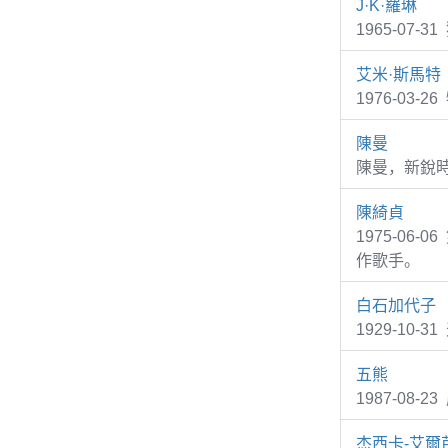
J·K·羅琳
1965-07
艾米·斯馬特
1976-03
陳曼
陳曼，新銳
陳綺貞
1975-0
作歌手。
白石加代子
1929-10-3
五熊
1987-08
杰西卡-艾爾