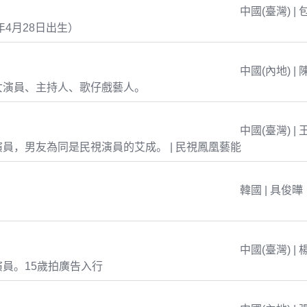
中國(臺灣) | 
年4月28日出生）
中國(內地) | 
女演員、主持人、歌仔戲藝人。
中國(臺灣) | 
員，男友為同是民視演員的艾成。 | 民視鳳凰藝能
韓國 | 具俊曄
中國(臺灣) | 
員。15歲拍廣告入行