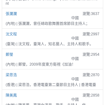
nt
張瀾瀾
瀏覽:3637
中國
(內地) | 張瀾瀾，曾任總政歌舞團首席節目主持人；
沈文程
瀏覽:2997
中國
(臺灣) | 沈文程，臺灣人，知名藝人、主持人和歌手。
鄭瑩
瀏覽:2954
中國
(內地) | 鄭瑩，2009年度東方衛視《加油！
梁思浩
瀏覽:2870
中國
(香港) | 梁思浩，香港電臺第二臺節目主持人 | 香港電臺
陳美鳳
瀏覽:2858
中國