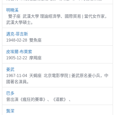
明曉溪
雙子座 武漢大學 理論經濟學、國際貿易 | 當代女作家，
武漢大學碩士。
邁克-菲吉斯
1948-02-28 雙魚座
皮埃爾-布萊索
1905-12-22 摩羯座
姜武
1967-11-04 天蝎座 北京電影學院 | 姜武原名姜小兵，中
國著名演員。
巴多
曾出演《瘋狂的賽車》、《道歉》 、
龔潔