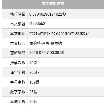
本文統計信息
執行時長
0.37346196174622秒
f4303bb2
本文編號
https://mingxing9.cn/item/f4303bb2/
本文地址
本文核心
羅伯特-肖恩-倫納德
2026-07-07 00:38:19
更新時間
推薦次數
40次
漢字字數
765個
字母字數
102個
數字字數
26個
其他字數
90個