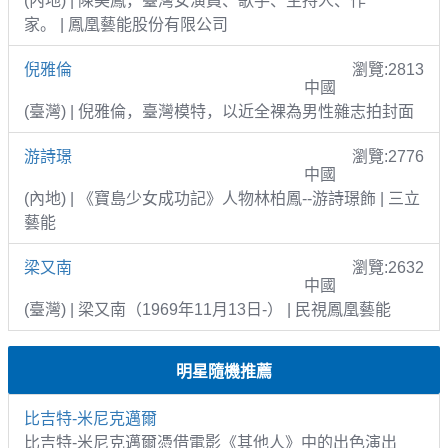
(內地) | 陳美鳳，臺灣女演員、歌手、主持人、作
家。 | 鳳凰藝能股份有限公司
倪雅倫
瀏覽:2813
中國
(臺灣) | 倪雅倫，臺灣模特，以近全裸為男性雜志拍封面
游詩璟
瀏覽:2776
中國
(內地) | 《寶島少女成功記》人物林柏鳳--游詩璟飾 | 三立
藝能
梁又南
瀏覽:2632
中國
(臺灣) | 梁又南（1969年11月13日-） | 民視鳳凰藝能
明星隨機推薦
比吉特-米尼克邁爾
比吉特-米尼克邁爾憑借電影《其他人》中的出色演出