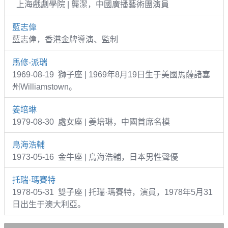
上海戲劇學院 | 龔潔，中國廣播藝術團演員
藍志偉
藍志偉，香港金牌導演、監制
馬修-派瑞
1969-08-19 獅子座 | 1969年8月19日生于美國馬薩諸塞
州Williamstown。
姜培琳
1979-08-30 處女座 | 姜培琳，中國首席名模
鳥海浩輔
1973-05-16 金牛座 | 鳥海浩輔，日本男性聲優
托瑞·瑪賽特
1978-05-31 雙子座 | 托瑞·瑪賽特，演員，1978年5月31
日出生于澳大利亞。