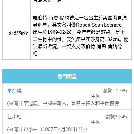
暫無家庭信息！
羅伯特-肖恩-倫納德是一名出生於美國的男演
員明星。英文名叫做Robert Sean Leonard，
出生於1969-02-28，今年年齡是57歲，是十
近況簡介
二生肖中的雞，雙魚座星座淨身高182cm。關
注最新近況，一起支持羅伯特-肖恩-倫納德
吧！
熱門明星
李冠儀
瀏覽:12735
中國
(臺灣) | 李冠儀，中國臺灣人，著名主持人和平面模特
包小柏
瀏覽:9245
中國
(臺灣) | 包小柏（1967年4月28日出生）