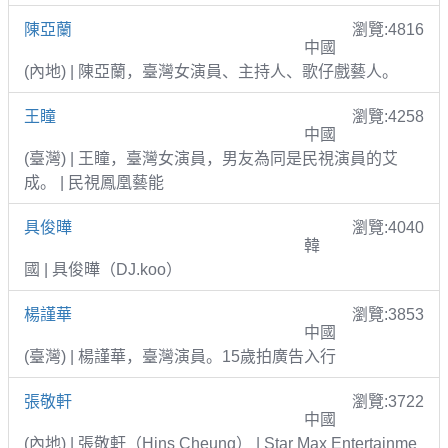
陳亞蘭
瀏覽:4816
中國
(內地) | 陳亞蘭，臺灣女演員、主持人、歌仔戲藝人。
王瞳
瀏覽:4258
中國
(臺灣) | 王瞳，臺灣女演員，男友為同是民視演員的艾
成。 | 民視鳳凰藝能
具俊曄
瀏覽:4040
韓
國 | 具俊曄（DJ.koo）
楊謹華
瀏覽:3853
中國
(臺灣) | 楊謹華，臺灣演員。15歲拍廣告入行
張敬軒
瀏覽:3722
中國
(內地) | 張敬軒（Hins Cheung） | Star Max Entertainme