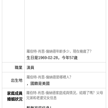
羅伯特-肖恩-倫納德年齡多少，現在幾歲了？
生日是1969-02-28，今年57歲
職業
演員
羅伯特-肖恩-倫納德是哪裡人？
出生地
，國籍是美國
羅伯特-肖恩-倫納德家庭成員情況，結婚了嗎？父母
家庭成員
兄弟和老婆兒女信息
婚姻狀況