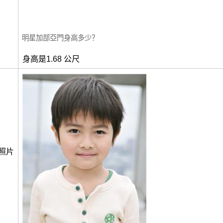
明星加部亞門身高多少？
身高是1.68 公尺
照片