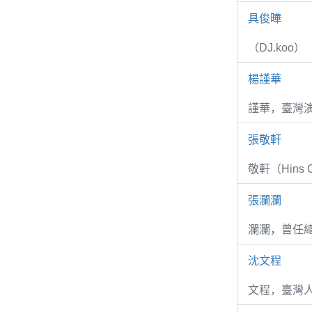
具俊曄
（DJ.koo）
楊謹華
謹華，臺灣演
張敬軒
敬軒（Hins Ch
張瀾瀾
瀾瀾，曾任
沈文程
文程，臺灣