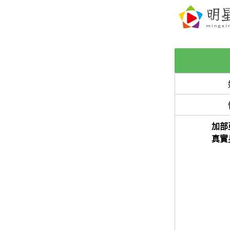
加部
真實