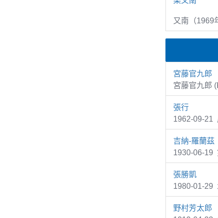
梁又南
又南（1969
宮藤官九郎
宮藤官九郎 (K
張行
1962-09-
吉納-羅蘭茲
1930-06-1
張勝凱
1980-01
野村芳太郎