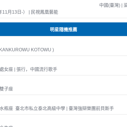
中國(臺灣) | 
年11月13日-） | 民視鳳凰藝能
明星隨機推薦
ANKUROWU KOTOWU )
21 處女座 | 張行，中國流行歌手
9 雙子座
-29 水瓶座 臺北市私立泰北高級中學 | 臺灣強辯樂團前貝斯手