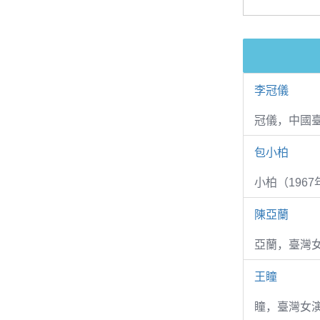
李冠儀
冠儀，中國
包小柏
小柏（1967
陳亞蘭
亞蘭，臺灣
王瞳
瞳，臺灣女演