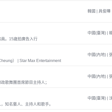
韓國 | 具俊曄
中國(臺灣) | 
員。15歲拍廣告入行
中國(內地) | 
eung） | Star Max Entertainment
中國(內地) | 
總政歌舞團首席節目主持人；
中國(臺灣) | 
人，知名藝人、主持人和歌手。