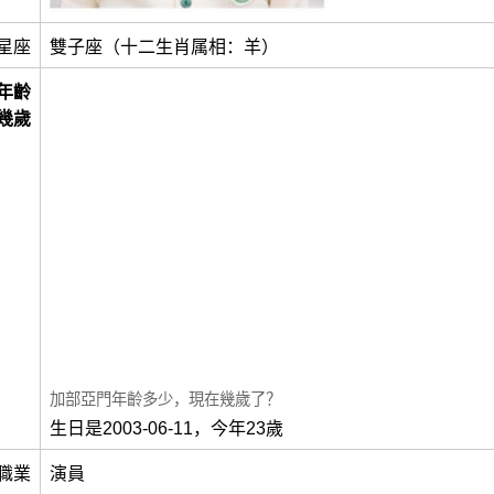
星座
雙子座（十二生肖属相：羊）
年齡
幾歲
加部亞門年齡多少，現在幾歲了？
生日是2003-06-11，今年23歲
職業
演員