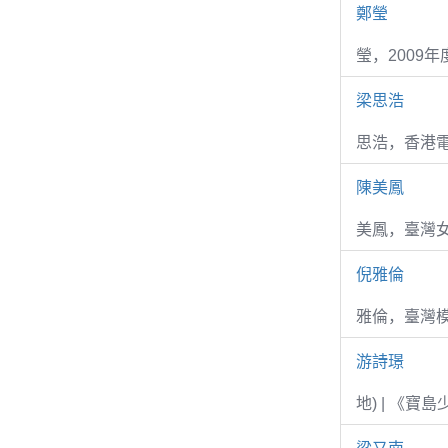
鄭瑩
瑩，2009
梁思浩
思浩，香港電
陳美鳳
美鳳，臺灣女
倪雅倫
雅倫，臺灣
游詩璟
地) | 《寶