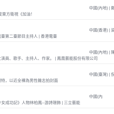
中國(內地) | 
年度東方衛視《加油！
中國(香港) | 
臺第二臺節目主持人 | 香港電臺
中國(內地) | 
演員、歌手、主持人、作家。 | 鳳凰藝能股份有限公司
中國(臺灣) | 
模特，以近全裸為男性雜志拍封面
中國(內
島少女成功記》人物林柏鳳--游詩璟飾 | 三立藝能