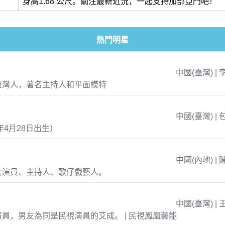
身高1.68 公尺。關注最新近況，一起支持加部亞門吧！
熱門明星
中國(臺灣) | 
臺灣人，著名主持人和平面模特
中國(臺灣) | 
年4月28日出生）
中國(內地) | 
女演員、主持人、歌仔戲藝人。
中國(臺灣) | 
員，男友為同是民視演員的艾成。 | 民視鳳凰藝能