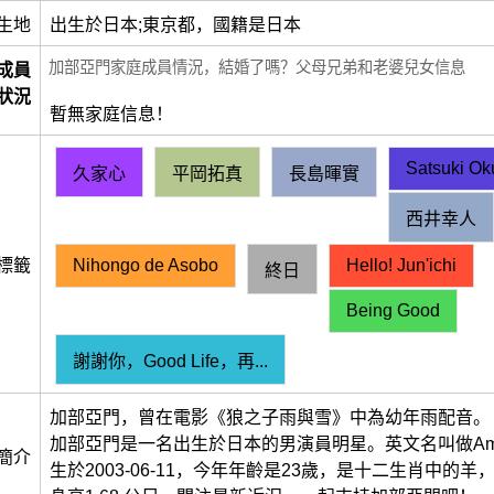
生地
出生於日本;東京都，國籍是日本
加部亞門家庭成員情況，結婚了嗎？父母兄弟和老婆兒女信息
成員
狀況
暫無家庭信息！
Satsuki Ok
久家心
平岡拓真
長島暉實
西井幸人
標籤
Nihongo de Asobo
Hello! Jun'ichi
終日
Being Good
謝謝你，Good Life，再...
加部亞門，曾在電影《狼之子雨與雪》中為幼年雨配音。
加部亞門是一名出生於日本的男演員明星。英文名叫做Amon
簡介
生於2003-06-11，今年年齡是23歲，是十二生肖中的