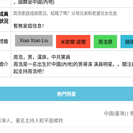
，國籍是中國(內地)
周浩家庭成員情況，結婚了嗎？父母兄弟和老婆兒女信息
成員
狀況
暫無家庭信息！
Xiao Xiao Liu
標籤
米歇爾·諾爾
周浩鼎
趙
周浩，男，漢族，中共黨員
簡介
周浩是一名出生於中國(內地)的男導演 演員明星。。關
起支持周浩吧！
熱門明星
中國(臺灣) | 
臺灣人，著名主持人和平面模特