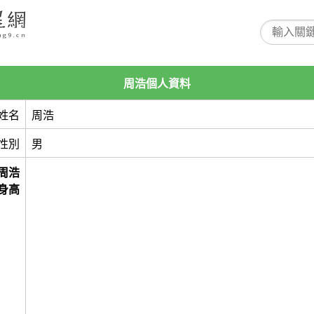
周浩個人資料
姓名
周浩
性別
男
周浩
身高