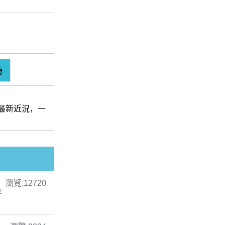
琦
注最新近況，一
瀏覽:12720
李