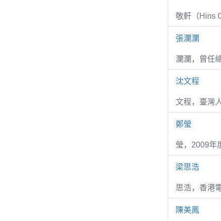
敬軒（Hins Ch
張瀾瀾
瀾瀾，曾任
沈文程
文程，臺灣
鄭瑩
瑩，2009
梁思浩
思浩，香港電
陳美鳳