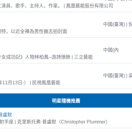
演員、歌手、主持人、作家。 | 鳳凰藝能股份有限公司
中國(臺灣) | 
模特，以近全裸為男性雜志拍封面
中國(內
島少女成功記》人物林柏鳳--游詩璟飾 | 三立藝能
中國(臺灣) | 
年11月13日-） | 民視鳳凰藝能
明星隨機推薦
普盧默
3 射手座 | 克里斯托弗·普盧默（Christopher Plummer）