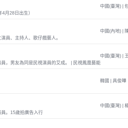
中國(臺灣) | 
年4月28日出生）
中國(內地) | 
女演員、主持人、歌仔戲藝人。
中國(臺灣) | 
員，男友為同是民視演員的艾成。 | 民視鳳凰藝能
韓國 | 具俊曄
中國(臺灣) | 
員。15歲拍廣告入行