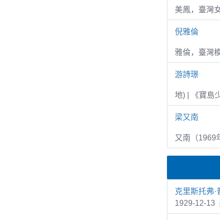
美鳳，臺灣女
倪雅倫
雅倫，臺灣
游詩璟
地) | 《寶
梁又南
又南（1969
克里斯托弗·
1929-12-1