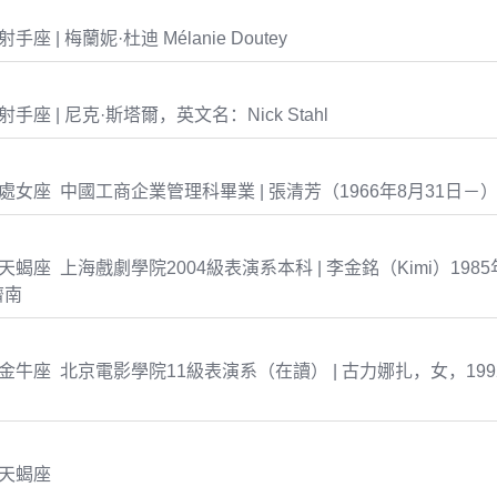
2 射手座 | 梅蘭妮·杜迪 Mélanie Doutey
5 射手座 | 尼克·斯塔爾，英文名：Nick Stahl
-31 處女座 中國工商企業管理科畢業 | 張清芳（1966年8月31日－
21 天蝎座 上海戲劇學院2004級表演系本科 | 李金銘（Kimi）1985
濟南
-02 金牛座 北京電影學院11級表演系（在讀） | 古力娜扎，女，19
7 天蝎座