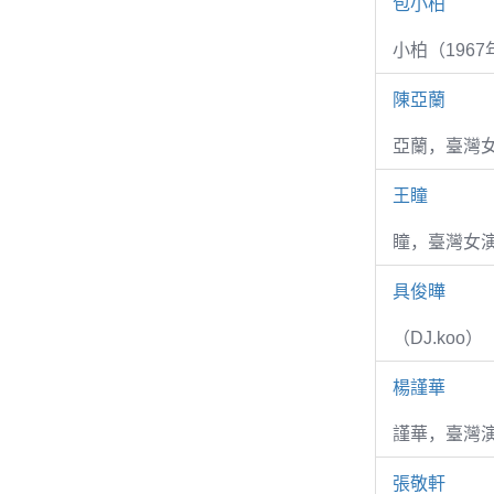
包小柏
小柏（1967
陳亞蘭
亞蘭，臺灣
王瞳
瞳，臺灣女演
具俊曄
（DJ.koo）
楊謹華
謹華，臺灣演
張敬軒