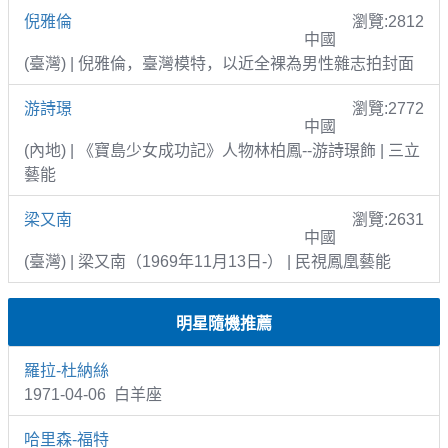
倪雅倫
瀏覽:2812
中國
(臺灣) | 倪雅倫，臺灣模特，以近全裸為男性雜志拍封面
游詩璟
瀏覽:2772
中國
(內地) | 《寶島少女成功記》人物林柏鳳--游詩璟飾 | 三立
藝能
梁又南
瀏覽:2631
中國
(臺灣) | 梁又南（1969年11月13日-） | 民視鳳凰藝能
明星隨機推薦
羅拉-杜納絲
1971-04-06 白羊座
哈里森-福特