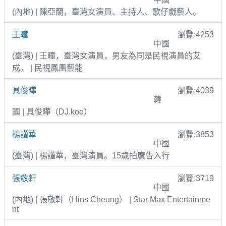
(內地) | 陳亞蘭，臺灣女演員、主持人、歌仔戲藝人。
王瞳
瀏覽:4253
中國
(臺灣) | 王瞳，臺灣女演員，男友為同是民視演員的艾
成。 | 民視鳳凰藝能
具俊曄
瀏覽:4039
韓
國 | 具俊曄（DJ.koo）
楊謹華
瀏覽:3853
中國
(臺灣) | 楊謹華，臺灣演員。15歲拍廣告入行
張敬軒
瀏覽:3719
中國
(內地) | 張敬軒（Hins Cheung） | Star Max Entertainme
nt