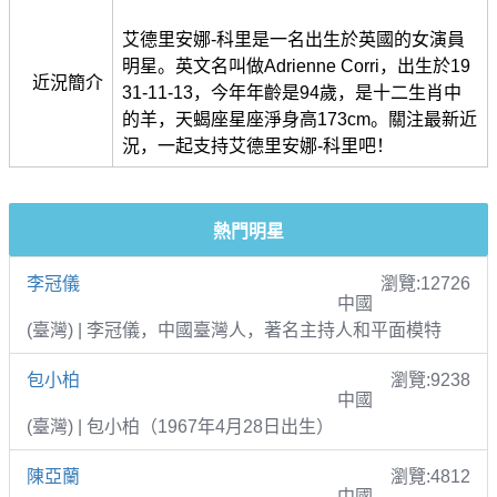
艾德里安娜-科里是一名出生於英國的女演員
明星。英文名叫做Adrienne Corri，出生於19
近況簡介
31-11-13，今年年齡是94歲，是十二生肖中
的羊，天蝎座星座淨身高173cm。關注最新近
況，一起支持艾德里安娜-科里吧！
熱門明星
李冠儀
瀏覽:12726
中國
(臺灣) | 李冠儀，中國臺灣人，著名主持人和平面模特
包小柏
瀏覽:9238
中國
(臺灣) | 包小柏（1967年4月28日出生）
陳亞蘭
瀏覽:4812
中國