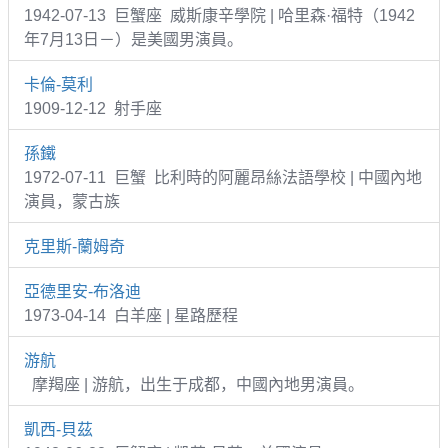
1942-07-13 巨蟹座 威斯康辛學院 | 哈里森·福特（1942
年7月13日－）是美國男演員。
卡倫-莫利
1909-12-12 射手座
孫鐵
1972-07-11 巨蟹 比利時的阿麗昂絲法語學校 | 中國內地
演員，蒙古族
克里斯-蘭姆奇
亞德里安-布洛迪
1973-04-14 白羊座 | 星路歷程
游航
摩羯座 | 游航，出生于成都，中國內地男演員。
凱西-貝茲