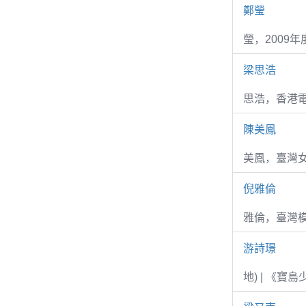
鄭瑩
瑩，2009
梁思浩
思浩，香港電
陳美鳳
美鳳，臺灣女
倪雅倫
雅倫，臺灣
游詩璟
地) | 《寶