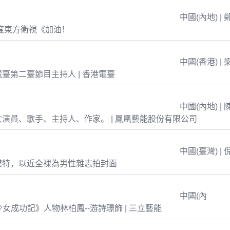
中國(內地) | 
年度東方衛視《加油！
中國(香港) | 
臺第二臺節目主持人 | 香港電臺
中國(內地) | 
演員、歌手、主持人、作家。 | 鳳凰藝能股份有限公司
中國(臺灣) | 
模特，以近全裸為男性雜志拍封面
中國(內
島少女成功記》人物林柏鳳--游詩璟飾 | 三立藝能