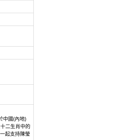
中國(內地)
，是十二生肖中的
，一起支持陳瑩