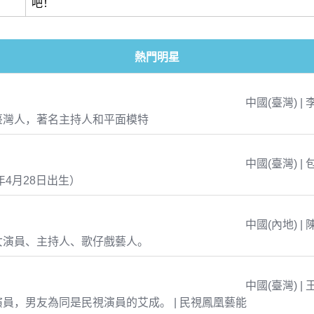
吧！
熱門明星
中國(臺灣) | 
臺灣人，著名主持人和平面模特
中國(臺灣) | 
年4月28日出生）
中國(內地) | 
女演員、主持人、歌仔戲藝人。
中國(臺灣) | 
員，男友為同是民視演員的艾成。 | 民視鳳凰藝能