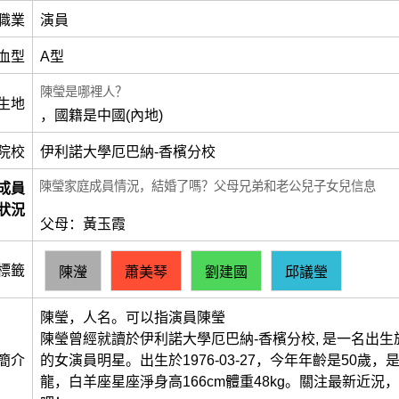
職業
演員
血型
A型
陳瑩是哪裡人？
生地
，國籍是中國(內地)
院校
伊利諾大學厄巴納-香檳分校
陳瑩家庭成員情況，結婚了嗎？父母兄弟和老公兒子女兒信息
成員
狀況
父母：黃玉霞
標籤
陳瀅
蕭美琴
劉建國
邱議瑩
陳瑩，人名。可以指演員陳瑩
陳瑩曾經就讀於伊利諾大學厄巴納-香檳分校, 是一名出生於
簡介
的女演員明星。出生於1976-03-27，今年年齡是50歲
龍，白羊座星座淨身高166cm體重48kg。關注最新近況