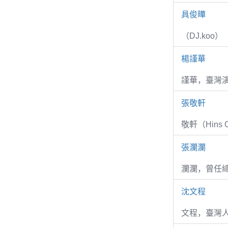
具俊曄
（DJ.koo）
楊謹華
謹華，臺灣演
張敬軒
敬軒（Hins Ch
張瀾瀾
瀾瀾，曾任
沈文程
文程，臺灣