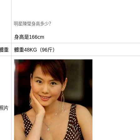
明星陳瑩身高多少？
身高是166cm
體重
體重48KG（96斤）
照片