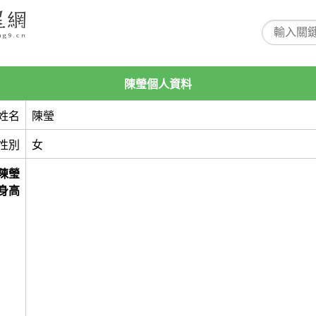
陳瑩個人資料
姓名
陳瑩
性別
女
陳瑩
身高