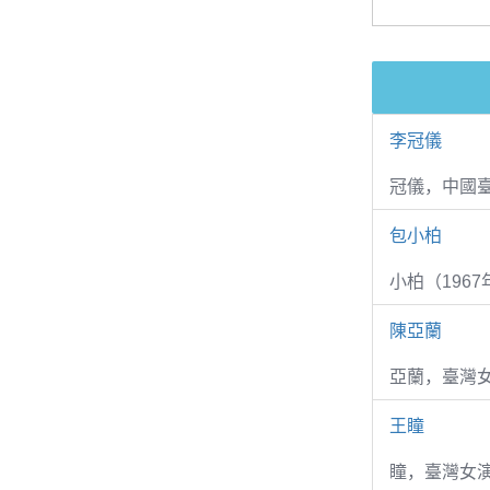
李冠儀
冠儀，中國
包小柏
小柏（1967
陳亞蘭
亞蘭，臺灣
王瞳
瞳，臺灣女演