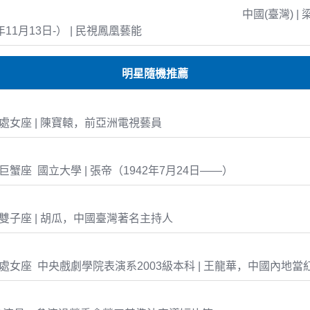
中國(臺灣) | 
年11月13日-） | 民視鳳凰藝能
明星隨機推薦
-25 處女座 | 陳寶轅，前亞洲電視藝員
24 巨蟹座 國立大學 | 張帝（1942年7月24日——）
-04 雙子座 | 胡瓜，中國臺灣著名主持人
-07 處女座 中央戲劇學院表演系2003級本科 | 王龍華，中國內地