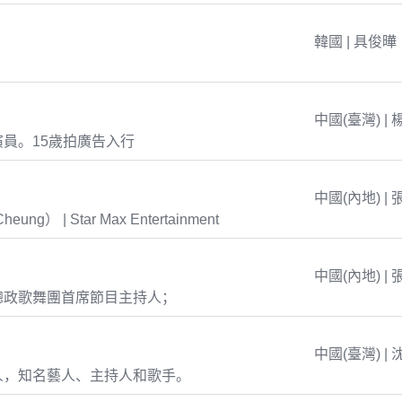
韓國 | 具俊曄
中國(臺灣) | 
員。15歲拍廣告入行
中國(內地) | 
eung） | Star Max Entertainment
中國(內地) | 
總政歌舞團首席節目主持人；
中國(臺灣) | 
人，知名藝人、主持人和歌手。