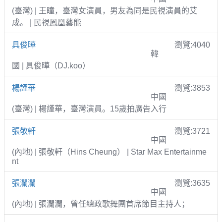
(臺灣) | 王瞳，臺灣女演員，男友為同是民視演員的艾
成。 | 民視鳳凰藝能
具俊曄
瀏覽:4040
韓
國 | 具俊曄（DJ.koo）
楊謹華
瀏覽:3853
中國
(臺灣) | 楊謹華，臺灣演員。15歲拍廣告入行
張敬軒
瀏覽:3721
中國
(內地) | 張敬軒（Hins Cheung） | Star Max Entertainme
nt
張瀾瀾
瀏覽:3635
中國
(內地) | 張瀾瀾，曾任總政歌舞團首席節目主持人；