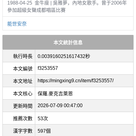
1988-04-25 金牛座 | 吳雅夢，內地女歌手。曾于2006年
參加超級女聲成都唱區比賽
能世安奈
本文統計信息
執行時長
0.0039160251617432秒
f3253557
本文編號
https://mingxing9.cn/item/f3253557/
本文地址
本文核心
保羅.麥克吉萊恩
2026-07-09 00:47:00
更新時間
推薦次數
53次
漢字字數
597個