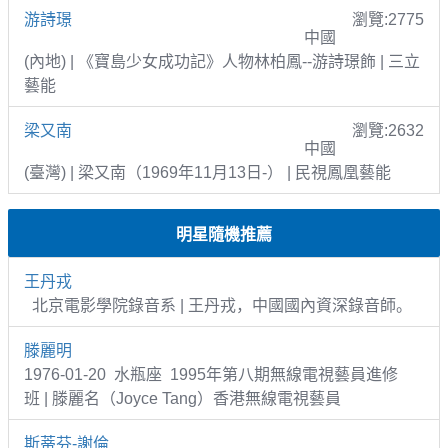
游詩璟
瀏覽:2775
中國
(內地) | 《寶島少女成功記》人物林柏鳳--游詩璟飾 | 三立
藝能
梁又南
瀏覽:2632
中國
(臺灣) | 梁又南（1969年11月13日-） | 民視鳳凰藝能
明星隨機推薦
王丹戎
北京電影學院錄音系 | 王丹戎，中國國內資深錄音師。
滕麗明
1976-01-20 水瓶座 1995年第八期無線電視藝員進修
班 | 滕麗名（Joyce Tang）香港無線電視藝員
斯蒂芬-謝倫