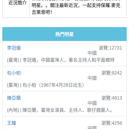
近況簡介
明星。。關注最新近況，一起支持保羅.麥克
吉萊恩吧！
熱門明星
李冠儀
瀏覽:12731
中國
(臺灣) | 李冠儀，中國臺灣人，著名主持人和平面模特
包小柏
瀏覽:9242
中國
(臺灣) | 包小柏（1967年4月28日出生）
陳亞蘭
瀏覽:4813
中國
(內地) | 陳亞蘭，臺灣女演員、主持人、歌仔戲藝人。
王瞳
瀏覽:4256
中國