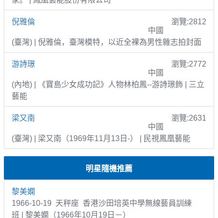
倪雅倫
瀏覽:2812
中國
(臺灣) | 倪雅倫，臺灣模特，以近全裸為男性雜志拍封面
游詩璟
瀏覽:2772
中國
(內地) | 《寶島少女成功記》人物林柏鳳--游詩璟飾 | 三立
藝能
梁又南
瀏覽:2631
中國
(臺灣) | 梁又南（1969年11月13日-） | 民視鳳凰藝能
明星隨機推薦
黎美嫻
1966-10-19 天秤座 香港沙田培英中學無線藝員訓練
班 | 黎美嫻（1966年10月19日－）