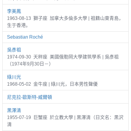
李美鳳
1963-08-13 獅子座 加拿大多倫多大學 | 祖籍山東青島，
生于香港。
Sebastian Roché
吳彥祖
1974-09-30 天秤座 美國俄勒岡大學建筑學系 | 吳彥祖
（1974年9月30日－）
綠川光
1968-05-02 金牛座 | 綠川光，日本男性聲優
尼克拉-歐斯特-威爾頓
黑澤清
1955-07-19 巨蟹座 於立教大學 | 黑澤清（日文名：黒沢
清