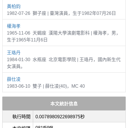
黃柏鈞
1982-07-26 獅子座 | 臺灣演員，生于1982年07月26日
權海孝
1965-11-06 天蝎座 漢陽大學演劇電影科 | 權海孝，男，
生于1965年11月6日
王珞丹
1984-01-30 水瓶座 北京電影學院 | 王珞丹，國內新生代
女演員。
薛仕凌
1983-06-10 雙子 | 薛仕凌(40)，MC 40
本文統計信息
執行時間
0.0078980922698975秒
081f59f8