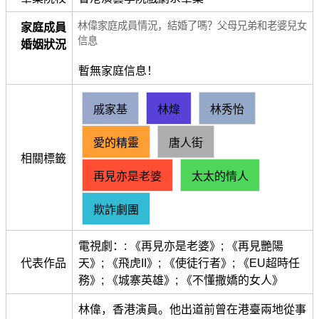
林偉家庭成員情況，結婚了嗎？父母兄弟和老婆兒女
家庭成員
信息
婚姻狀況
暫無家庭信息！
戚家基
林煒
林秀怡
愛的精靈
唐人街
相關標籤
再見亦是老婆
太太的情人
欺詐劇團
電視劇：: 《再見亦是老婆》; 《再見艷陽
代表作品
天》; 《飛虎II》; 《使徒行者》; 《EU超時任
務》; 《城寨英雄》; 《不懂撒嬌的女人》
林偉，香港演員。他出道前曾在港臺兩地從事