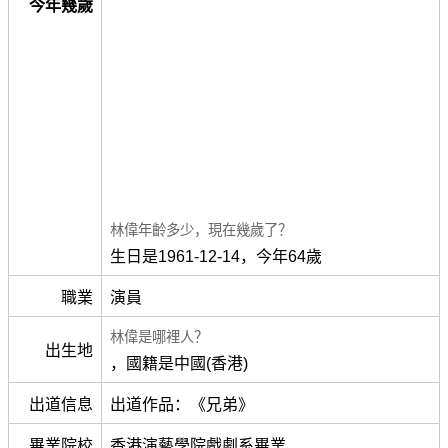
今年幾歲
林偉年齡多少，現在幾歲了？
生日是1961-12-14，今年64歲
職業
演員
林偉是哪裡人？
出生地
，國籍是中國(香港)
出道信息
出道作品：《兄弟》
畢業院校
香港演藝學院戲劇系畢業