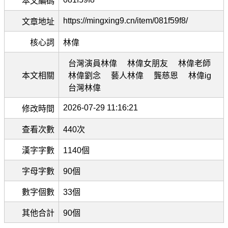
本文編碼
https://mingxing9.cn/item/081f59f8/
文章地址
核心詞
林偉
台灣演員林偉
林偉女朋友
林偉老師
本文相關
林偉劉念
藝人林偉
龔慈恩
林偉ig
台灣林偉
2026-07-29 11:16:21
修改時間
查看次數
440次
漢字字數
1140個
字母字數
90個
數字個數
33個
其他合計
90個