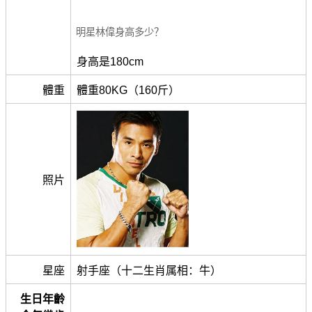
明星林偉身高多少？
身高是180cm
體重
體重80KG（160斤）
照片
星座
射手座（十二生肖属相：牛）
生日年齡