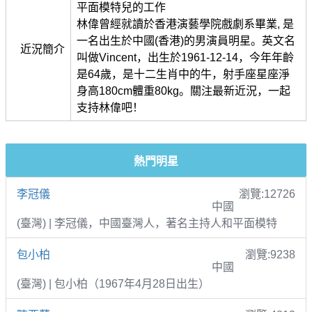
平面模特兒的工作
林偉曾經就讀於香港演藝學院戲劇系畢業, 是
一名出生於中國(香港)的男演員明星。英文名
近況簡介
叫做Vincent，出生於1961-12-14，今年年齡
是64歲，是十二生肖中的牛，射手座星座淨
身高180cm體重80kg。關注最新近況，一起
支持林偉吧！
熱門明星
李冠儀
瀏覽:12726
中國
(臺灣) | 李冠儀，中國臺灣人，著名主持人和平面模特
包小柏
瀏覽:9238
中國
(臺灣) | 包小柏（1967年4月28日出生）