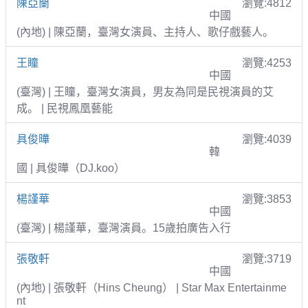
陳亞蘭
瀏覽:4812
中國
(內地) | 陳亞蘭，臺灣女演員、主持人、歌仔戲藝人。
王瞳
瀏覽:4253
中國
(臺灣) | 王瞳，臺灣女演員，男友為同是民視演員的艾
成。 | 民視鳳凰藝能
具俊曄
瀏覽:4039
韓
國 | 具俊曄（DJ.koo）
楊謹華
瀏覽:3853
中國
(臺灣) | 楊謹華，臺灣演員。15歲拍廣告入行
張敬軒
瀏覽:3719
中國
(內地) | 張敬軒（Hins Cheung） | Star Max Entertainme
nt