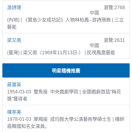
游詩璟
瀏覽:2768
中國
(內地) | 《寶島少女成功記》人物林柏鳳--游詩璟飾 | 三立
藝能
梁又南
瀏覽:2631
中國
(臺灣) | 梁又南（1969年11月13日-） | 民視鳳凰藝能
明星隨機推薦
蔣寶英
1954-03-03 雙魚座 中央戲劇學院 | 全國戲劇首屆“梅花
獎”獲得者
樸率美
1978-01-03 摩羯座 成均館大學公演藝術學碩士生 | 樸帥
眉韓國知名女演員。