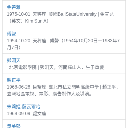
金善雅
1975-10-01 天秤座 美國BallStateUniversity | 金宣兒
（英文：Kim Sun A）
傅聲
1954-10-20 天秤座 | 傅聲（1954年10月20日－1983年7
月7日）
鄭洞天
北京電影學院 | 鄭洞天，河南羅山人，生于重慶
趙正平
1968-06-28 巨蟹座 臺北市私立開明高級中學 | 趙正平，
臺灣地區電視、電影、廣告制作人及導演。
朱莉婭-薩瓦爾哈
1968-09-09 處女座
吳美熙