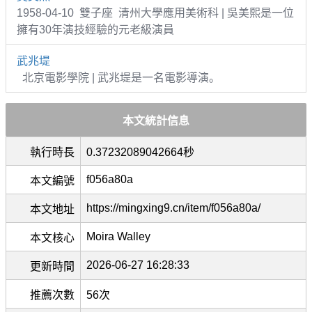
1958-04-10 雙子座 清州大學應用美術科 | 吳美熙是一位
擁有30年演技經驗的元老級演員
武兆堤
北京電影學院 | 武兆堤是一名電影導演。
本文統計信息
執行時長
0.37232089042664秒
f056a80a
本文編號
https://mingxing9.cn/item/f056a80a/
本文地址
Moira Walley
本文核心
2026-06-27 16:28:33
更新時間
推薦次數
56次