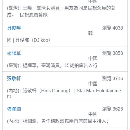
中國
(臺灣) | 王瞳，臺灣女演員，男友為同是民視演員的艾
成。 | 民視鳳凰藝能
具俊曄
瀏覽:4038
韓
國 | 具俊曄（DJ.koo）
楊謹華
瀏覽:3853
中國
(臺灣) | 楊謹華，臺灣演員。15歲拍廣告入行
張敬軒
瀏覽:3716
中國
(內地) | 張敬軒（Hins Cheung） | Star Max Entertainme
nt
張瀾瀾
瀏覽:3626
中國
(內地) | 張瀾瀾，曾任總政歌舞團首席節目主持人；