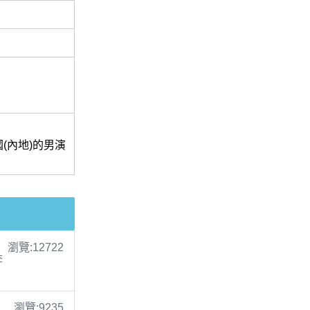
(內地)的男演
瀏覽:12722
李
瀏覽:9235