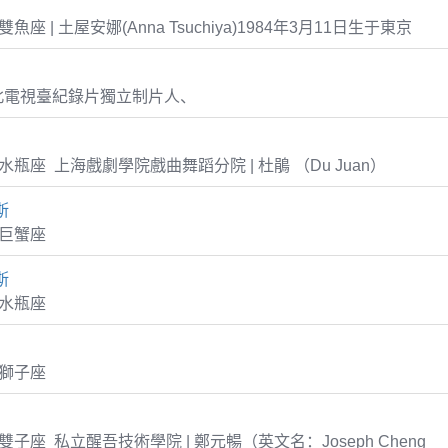
1 雙魚座 | 土屋安娜(Anna Tsuchiya)1984年3月11日生于東京
北電視臺紀錄片獨立制片人、
26 水瓶座 上海戲劇學院戲曲舞蹈分院 | 杜鵑 （Du Juan）
斯
2 巨蟹座
斯
8 水瓶座
2 獅子座
19 雙子座 私立醒吾技術學院 | 鄭元暢（英文名：Joseph Cheng