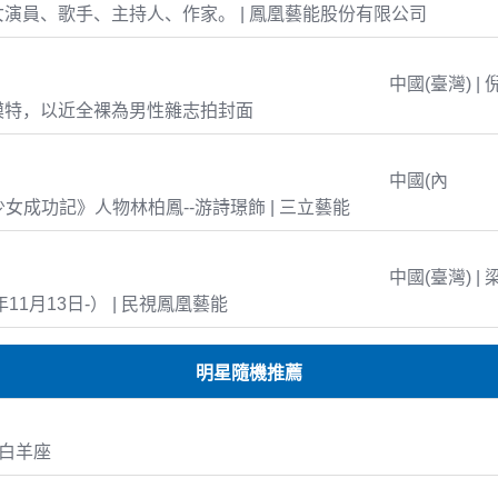
演員、歌手、主持人、作家。 | 鳳凰藝能股份有限公司
中國(臺灣) | 
模特，以近全裸為男性雜志拍封面
中國(內
島少女成功記》人物林柏鳳--游詩璟飾 | 三立藝能
中國(臺灣) | 
年11月13日-） | 民視鳳凰藝能
明星隨機推薦
5 白羊座