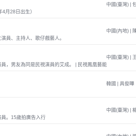
中國(臺灣) | 
年4月28日出生）
中國(內地) | 
女演員、主持人、歌仔戲藝人。
中國(臺灣) | 
員，男友為同是民視演員的艾成。 | 民視鳳凰藝能
韓國 | 具俊曄
中國(臺灣) | 
員。15歲拍廣告入行