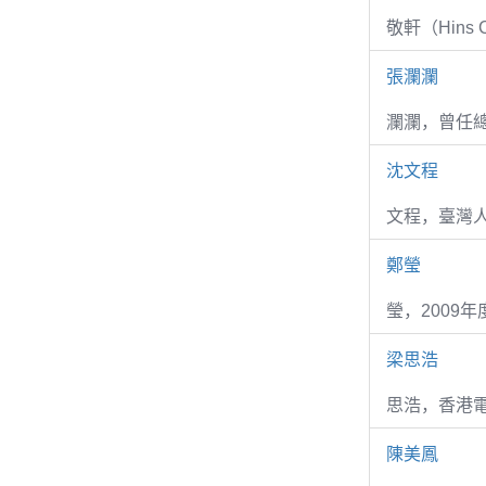
敬軒（Hins Ch
張瀾瀾
瀾瀾，曾任
沈文程
文程，臺灣
鄭瑩
瑩，2009
梁思浩
思浩，香港電
陳美鳳