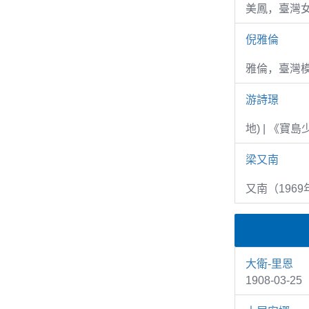
美鳳，臺灣女
倪雅倫
雅倫，臺灣
游詩璟
地) | 《寶
梁又南
又南（1969
大衛-里恩
1908-03-2