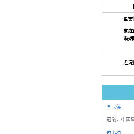
畢業
家庭
婚姻
近況
李冠儀
冠儀，中國
包小柏