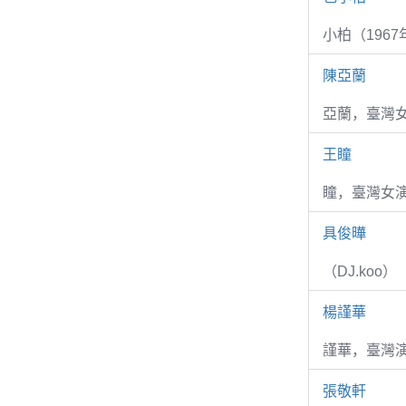
小柏（1967
陳亞蘭
亞蘭，臺灣
王瞳
瞳，臺灣女演
具俊曄
（DJ.koo）
楊謹華
謹華，臺灣演
張敬軒