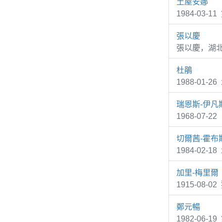
土屋安娜
1984-03-1
張以慶
張以慶，湖
杜鵑
1988-01-
瑞恩斯-伊凡
1968-07-2
切爾茜-霍布
1984-02-1
加里-梅里爾
1915-08-0
鄭元暢
1982-06-