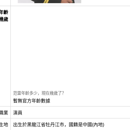
年齡
幾歲
范雷年齡多少，現在幾歲了？
暫無官方年齡數據
職業
演員
生地
出生於黑龍江省牡丹江市，國籍是中國(內地)