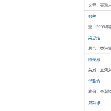
文程，臺灣
鄭瑩
瑩，2009
梁思浩
思浩，香港電
陳美鳳
美鳳，臺灣女
倪雅倫
雅倫，臺灣
游詩璟