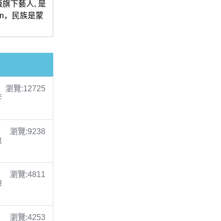
旗下藝人, 是
en，民族是蒙
瀏覽:12725
李
瀏覽:9238
包
瀏覽:4811
陳
瀏覽:4253