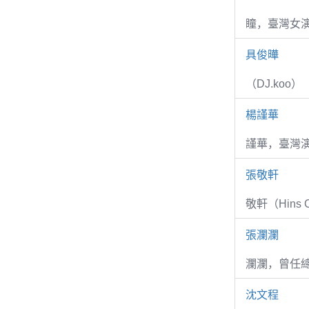
瞳，臺灣女演
具俊曄
（DJ.koo）
楊謹華
謹華，臺灣演
張敬軒
敬軒（Hins Ch
張瀾瀾
瀾瀾，曾任
沈文程