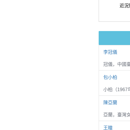
近況
李冠儀
冠儀，中國
包小柏
小柏（1967
陳亞蘭
亞蘭，臺灣
王瞳