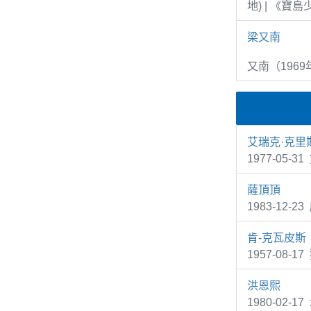
地) | 《寶
梁又南
又南（1969
艾瑞克·克里
1977-05-
薩頂頂
1983-12
肯-克瓦皮斯
1957-08-1
洪恩熙
1980-0