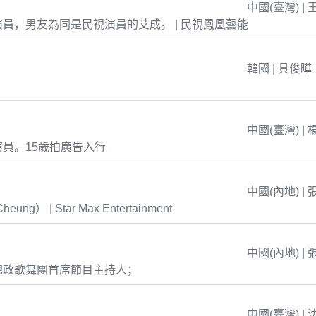
中國(臺灣) | 
員，男友為同是民視演員的艾成。 | 民視鳳凰藝能
韓國 | 具俊曄
中國(臺灣) | 
員。15歲拍廣告入行
中國(內地) | 
eung） | Star Max Entertainment
中國(內地) | 
總政歌舞團首席節目主持人；
中國(臺灣) | 