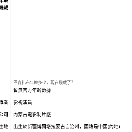
年齡
幾歲
巴森扎布年齡多少，現在幾歲了？
暫無官方年齡數據
職業
影視演員
公司
內蒙古電影制片廠
生地
出生於新疆博爾塔拉蒙古自治州，國籍是中國(內地)