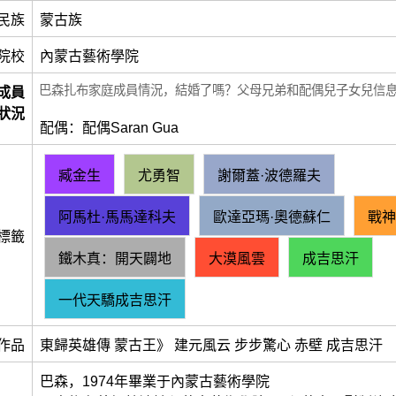
民族
蒙古族
院校
內蒙古藝術學院
巴森扎布家庭成員情況，結婚了嗎？父母兄弟和配偶兒子女兒信
成員
狀況
配偶：配偶Saran Gua
臧金生
尤勇智
謝爾蓋·波德羅夫
阿馬杜·馬馬達科夫
歐達亞瑪·奧德蘇仁
戰神
標籤
鐵木真：開天闢地
大漠風雲
成吉思汗
一代天驕成吉思汗
作品
東歸英雄傳 蒙古王》 建元風云 步步驚心 赤壁 成吉思汗
巴森，1974年畢業于內蒙古藝術學院