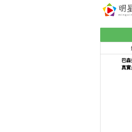
巴森
真實