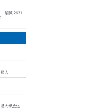
瀏覽:2631
梁
女藝人
爾藝術大學放送