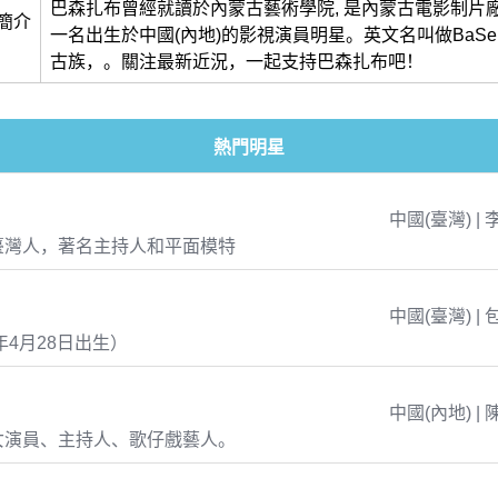
巴森扎布曾經就讀於內蒙古藝術學院, 是內蒙古電影制片廠
簡介
一名出生於中國(內地)的影視演員明星。英文名叫做BaS
古族，。關注最新近況，一起支持巴森扎布吧！
熱門明星
中國(臺灣) | 
臺灣人，著名主持人和平面模特
中國(臺灣) | 
年4月28日出生）
中國(內地) | 
女演員、主持人、歌仔戲藝人。