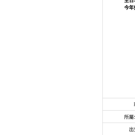
生日
今年
所屬
出