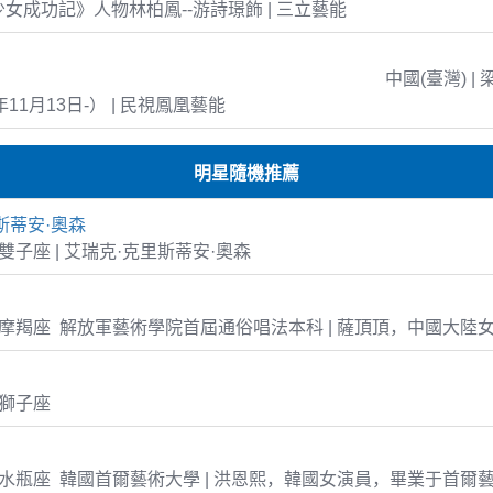
島少女成功記》人物林柏鳳--游詩璟飾 | 三立藝能
中國(臺灣) | 
年11月13日-） | 民視鳳凰藝能
明星隨機推薦
斯蒂安·奧森
31 雙子座 | 艾瑞克·克里斯蒂安·奧森
-23 摩羯座 解放軍藝術學院首屆通俗唱法本科 | 薩頂頂，中國大陸
7 獅子座
2-17 水瓶座 韓國首爾藝術大學 | 洪恩熙，韓國女演員，畢業于首