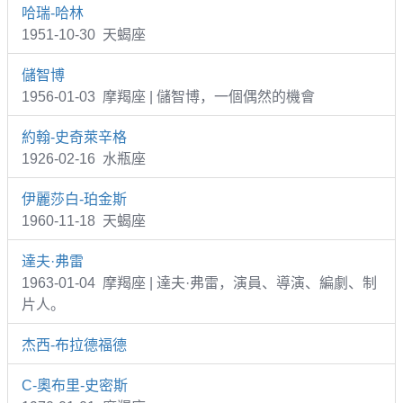
哈瑞-哈林
1951-10-30 天蝎座
儲智博
1956-01-03 摩羯座 | 儲智博，一個偶然的機會
約翰-史奇萊辛格
1926-02-16 水瓶座
伊麗莎白-珀金斯
1960-11-18 天蝎座
達夫·弗雷
1963-01-04 摩羯座 | 達夫·弗雷，演員、導演、編劇、制
片人。
杰西-布拉德福德
C-奧布里-史密斯