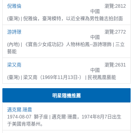
倪雅倫
瀏覽:2812
中國
(臺灣) | 倪雅倫，臺灣模特，以近全裸為男性雜志拍封面
游詩璟
瀏覽:2772
中國
(內地) | 《寶島少女成功記》人物林柏鳳--游詩璟飾 | 三立
藝能
梁又南
瀏覽:2631
中國
(臺灣) | 梁又南（1969年11月13日-） | 民視鳳凰藝能
明星隨機推薦
邁克爾.珊農
1974-08-07 獅子座 | 邁克爾·珊農，1974年8月7日出生
于美國肯塔基州。