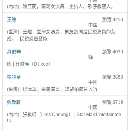
(內地) | 陳亞蘭，臺灣女演員、主持人、歌仔戲藝人。
王瞳
瀏覽:4253
中國
(臺灣) | 王瞳，臺灣女演員，男友為同是民視演員的艾
成。 | 民視鳳凰藝能
具俊曄
瀏覽:4039
韓
國 | 具俊曄（DJ.koo）
楊謹華
瀏覽:3853
中國
(臺灣) | 楊謹華，臺灣演員。15歲拍廣告入行
張敬軒
瀏覽:3719
中國
(內地) | 張敬軒（Hins Cheung） | Star Max Entertainme
nt