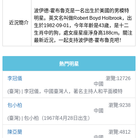
波伊德-霍布魯克是一名出生於美國的男模特
明星。英文名叫做Robert Boyd Holbrook，出
近況簡介
生於1982-09-01，今年年齡是43歲，是十二
生肖中的狗，處女座星座淨身高188cm。關注
最新近況，一起支持波伊德-霍布魯克吧！
熱門明星
李冠儀
瀏覽:12726
中國
(臺灣) | 李冠儀，中國臺灣人，著名主持人和平面模特
包小柏
瀏覽:9238
中國
(臺灣) | 包小柏（1967年4月28日出生）
陳亞蘭
瀏覽:4812
中國