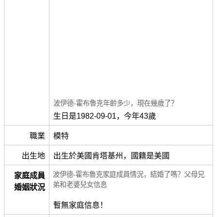
波伊德-霍布魯克年齡多少，現在幾歲了？
生日是1982-09-01，今年43歲
職業
模特
出生地
出生於美國肯塔基州，國籍是美國
波伊德-霍布魯克家庭成員情況，結婚了嗎？父母兄
家庭成員
弟和老婆兒女信息
婚姻狀況
暫無家庭信息！