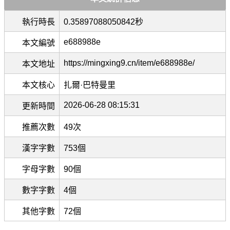
執行時長
0.35897088050842秒
e688988e
本文編號
https://mingxing9.cn/item/e688988e/
本文地址
本文核心
扎爾·巴特曼里
2026-06-28 08:15:31
更新時間
推薦次數
49次
漢字字數
753個
字母字數
90個
數字字數
4個
其他字數
72個