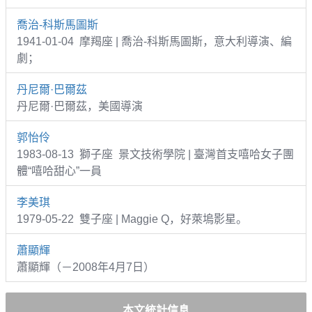
喬治-科斯馬圖斯
1941-01-04 摩羯座 | 喬治-科斯馬圖斯，意大利導演、編
劇；
丹尼爾·巴爾茲
丹尼爾·巴爾茲，美國導演
郭怡伶
1983-08-13 獅子座 景文技術學院 | 臺灣首支嘻哈女子團
體“嘻哈甜心”一員
李美琪
1979-05-22 雙子座 | Maggie Q，好萊塢影星。
蕭顯輝
蕭顯輝（－2008年4月7日）
本文統計信息