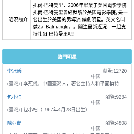
扎爾·巴特曼里，2006年畢業于美國電影學院
扎爾·巴特曼里曾經就讀於美國電影學院, 是一
近況簡介
名出生於美國的男導演 編劇明星。英文名叫
做Zal Batmanglij，。關注最新近況，一起支
持扎爾·巴特曼里吧！
熱門明星
李冠儀
瀏覽:12720
中國
(臺灣) | 李冠儀，中國臺灣人，著名主持人和平面模特
包小柏
瀏覽:9234
中國
(臺灣) | 包小柏（1967年4月28日出生）
陳亞蘭
瀏覽:4808
中國