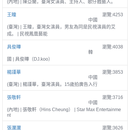
(內地) | 陳亞蘭，臺灣女演員、主持人、歌仔戲藝人。
王瞳
瀏覽:4253
中國
(臺灣) | 王瞳，臺灣女演員，男友為同是民視演員的艾
成。 | 民視鳳凰藝能
具俊曄
瀏覽:4038
韓
國 | 具俊曄（DJ.koo）
楊謹華
瀏覽:3853
中國
(臺灣) | 楊謹華，臺灣演員。15歲拍廣告入行
張敬軒
瀏覽:3716
中國
(內地) | 張敬軒（Hins Cheung） | Star Max Entertainme
nt
張瀾瀾
瀏覽:3626