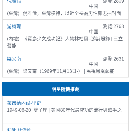
倪雅倫
瀏覽:2809
中國
(臺灣) | 倪雅倫，臺灣模特，以近全裸為男性雜志拍封面
游詩璟
瀏覽:2768
中國
(內地) | 《寶島少女成功記》人物林柏鳳--游詩璟飾 | 三立
藝能
梁又南
瀏覽:2631
中國
(臺灣) | 梁又南（1969年11月13日-） | 民視鳳凰藝能
明星隨機推薦
萊昂納內爾-里奇
1949-06-20 雙子座 | 美國80年代最成功的流行男歌手之
一
莉娜.杜漢姆