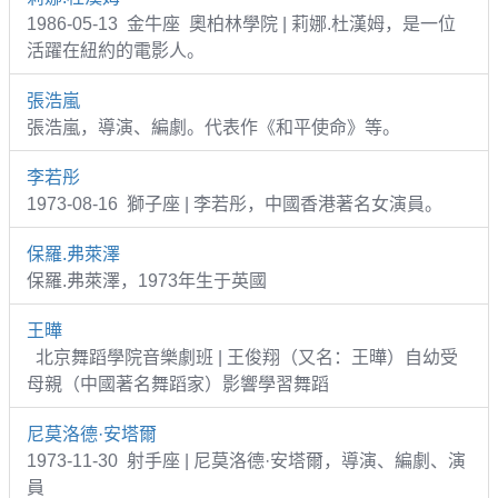
1986-05-13 金牛座 奧柏林學院 | 莉娜.杜漢姆，是一位
活躍在紐約的電影人。
張浩嵐
張浩嵐，導演、編劇。代表作《和平使命》等。
李若彤
1973-08-16 獅子座 | 李若彤，中國香港著名女演員。
保羅.弗萊澤
保羅.弗萊澤，1973年生于英國
王曄
北京舞蹈學院音樂劇班 | 王俊翔（又名：王曄）自幼受
母親（中國著名舞蹈家）影響學習舞蹈
尼莫洛德·安塔爾
1973-11-30 射手座 | 尼莫洛德·安塔爾，導演、編劇、演
員